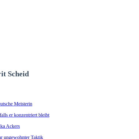
it Scheid
utsche Meisterin
lls er konzentriert bleibt
kka Ackers
ihr ungewohnter Taktik