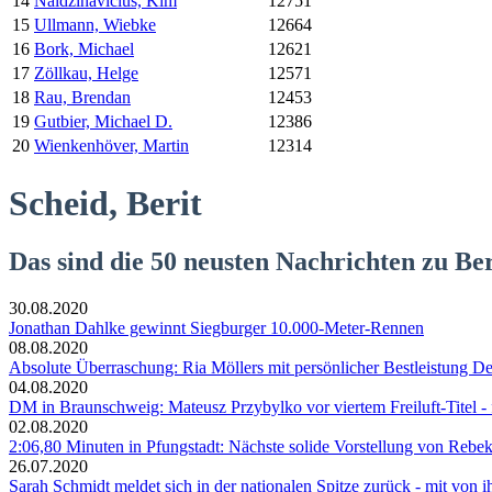
14
Naidzinavicius, Kim
12751
15
Ullmann, Wiebke
12664
16
Bork, Michael
12621
17
Zöllkau, Helge
12571
18
Rau, Brendan
12453
19
Gutbier, Michael D.
12386
20
Wienkenhöver, Martin
12314
Scheid, Berit
Das sind die 50 neusten Nachrichten zu Ber
30.08.2020
Jonathan Dahlke gewinnt Siegburger 10.000-Meter-Rennen
08.08.2020
Absolute Überraschung: Ria Möllers mit persönlicher Bestleistung De
04.08.2020
DM in Braunschweig: Mateusz Przybylko vor viertem Freiluft-Titel - fa
02.08.2020
2:06,80 Minuten in Pfungstadt: Nächste solide Vorstellung von Rebe
26.07.2020
Sarah Schmidt meldet sich in der nationalen Spitze zurück - mit von 