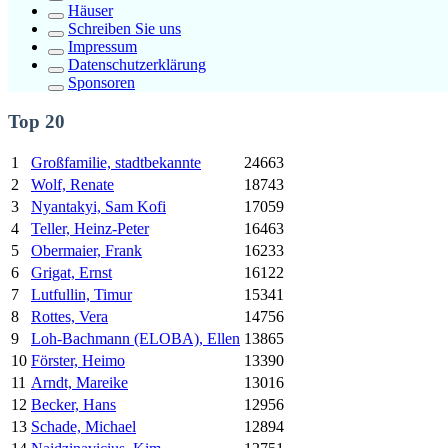
Häuser
Schreiben Sie uns
Impressum
Datenschutzerklärung
Sponsoren
Top 20
1
Großfamilie, stadtbekannte
24663
2
Wolf, Renate
18743
3
Nyantakyi, Sam Kofi
17059
4
Teller, Heinz-Peter
16463
5
Obermaier, Frank
16233
6
Grigat, Ernst
16122
7
Lutfullin, Timur
15341
8
Rottes, Vera
14756
9
Loh-Bachmann (ELOBA), Ellen
13865
10
Förster, Heimo
13390
11
Arndt, Mareike
13016
12
Becker, Hans
12956
13
Schade, Michael
12894