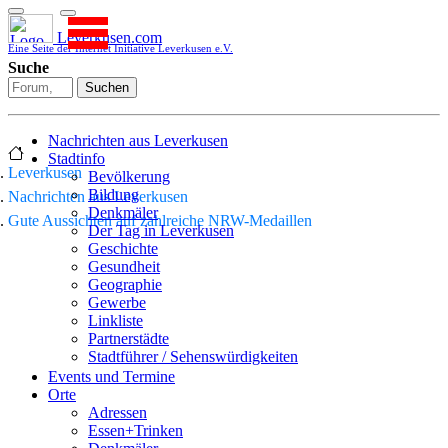
Leverkusen.com
Eine Seite der Internet Initiative Leverkusen e.V.
Suche
Suchen
Nachrichten aus Leverkusen
Stadtinfo
Leverkusen
Bevölkerung
Bildung
Nachrichten aus Leverkusen
Denkmäler
Gute Aussichten auf zahlreiche NRW-Medaillen
Der Tag in Leverkusen
Geschichte
Gesundheit
Geographie
Gewerbe
Linkliste
Partnerstädte
Stadtführer / Sehenswürdigkeiten
Stadtplan
Events und Termine
Stadtteile
Orte
Sport
Adressen
Who is who
Essen+Trinken
Wohnen