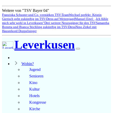
Weitere von "TSV Bayer 04"
Franziska Schuster und Co. verstärken TSV-Team
Wechsel perfekt: Kristin
Gierisch geht zukünftig im TSV-Dress auf Weitenjagd
Manuel Eitel: „Ich fühle
mich sehr wohl in Leverkusen“
Drei weitere Neuzugänge für den TSV
Samantha
Borutta und Bianca Stichling zukünftig im TSV-Dress
Nino Zirkel mit
Hausrekord Doppelsieger
Leverkusen
Wohin?
Jugend
Senioren
Kino
Kultur
Hotels
Kongresse
Kirche