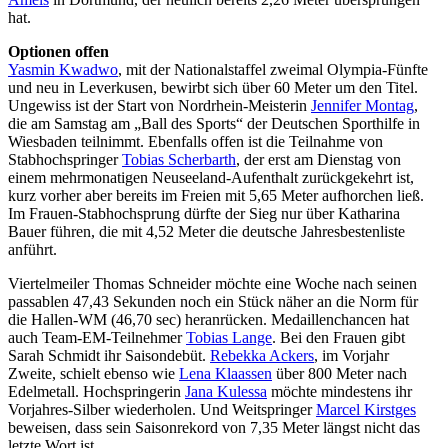
hat.
Optionen offen
Yasmin Kwadwo
, mit der Nationalstaffel zweimal Olympia-Fünfte
und neu in Leverkusen, bewirbt sich über 60 Meter um den Titel.
Ungewiss ist der Start von Nordrhein-Meisterin
Jennifer Montag
,
die am Samstag am „Ball des Sports“ der Deutschen Sporthilfe in
Wiesbaden teilnimmt. Ebenfalls offen ist die Teilnahme von
Stabhochspringer
Tobias Scherbarth
, der erst am Dienstag von
einem mehrmonatigen Neuseeland-Aufenthalt zurückgekehrt ist,
kurz vorher aber bereits im Freien mit 5,65 Meter aufhorchen ließ.
Im Frauen-Stabhochsprung dürfte der Sieg nur über Katharina
Bauer führen, die mit 4,52 Meter die deutsche Jahresbestenliste
anführt.
Viertelmeiler Thomas Schneider möchte eine Woche nach seinen
passablen 47,43 Sekunden noch ein Stück näher an die Norm für
die Hallen-WM (46,70 sec) heranrücken. Medaillenchancen hat
auch Team-EM-Teilnehmer
Tobias Lange
. Bei den Frauen gibt
Sarah Schmidt ihr Saisondebüt.
Rebekka Ackers
, im Vorjahr
Zweite, schielt ebenso wie
Lena Klaassen
über 800 Meter nach
Edelmetall. Hochspringerin
Jana Kulessa
möchte mindestens ihr
Vorjahres-Silber wiederholen. Und Weitspringer
Marcel Kirstges
beweisen, dass sein Saisonrekord von 7,35 Meter längst nicht das
letzte Wort ist.