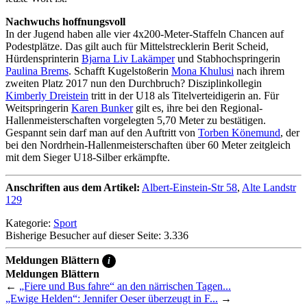
Nachwuchs hoffnungsvoll
In der Jugend haben alle vier 4x200-Meter-Staffeln Chancen auf
Podestplätze. Das gilt auch für Mittelstrecklerin Berit Scheid,
Hürdensprinterin
Bjarna Liv Lakämper
und Stabhochspringerin
Paulina Brems
. Schafft Kugelstoßerin
Mona Khulusi
nach ihrem
zweiten Platz 2017 nun den Durchbruch? Disziplinkollegin
Kimberly Dreistein
tritt in der U18 als Titelverteidigerin an. Für
Weitspringerin
Karen Bunker
gilt es, ihre bei den Regional-
Hallenmeisterschaften vorgelegten 5,70 Meter zu bestätigen.
Gespannt sein darf man auf den Auftritt von
Torben Könemund
, der
bei den Nordrhein-Hallenmeisterschaften über 60 Meter zeitgleich
mit dem Sieger U18-Silber erkämpfte.
Anschriften aus dem Artikel:
Albert-Einstein-Str 58
,
Alte Landstr
129
Kategorie:
Sport
Bisherige Besucher auf dieser Seite: 3.336
Meldungen Blättern
i
Meldungen Blättern
←
„Fiere und Bus fahre“ an den närrischen Tagen...
„Ewige Helden“: Jennifer Oeser überzeugt in F...
→