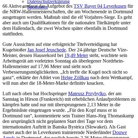
Datenschutzerklärung
66 Aktive umfasst das Aufgebot des
TSV Bayer 04 Leverkusen
für
Sponsoren
die NRW-Hallenmeisterschaften, die am Wochenende in Dortmund
ausgetragen werden. Maßstab sind die elf Vorjahres-Siege. Es geht
aber auch um Qualifikationen für die nationalen Titelkämpfe unter
dem Hallendach, die zwei Wochen später ebenfalls in Dortmund
stattfinden.
Gute Aussichten auf eine erfolgreiche Titelverteidigung hat
Kugelstoßer
Jan Josef Jeuschede
. Der 24-jährige Deutsche Vize-
Meister, dessen Hausrekord bei
19,49 Meter
steht, wuchtete sein
Arbeitsgerät am vorletzten Sonntag als überlegener Nordrhein-
Hallenmeister auf 17,96 Meter und sieht noch
Verbesserungsmöglichkeiten. „Ich treffe die Kugel noch nicht so
ganz“, erklärte der Athlet von
Helge Zöllkau
nach dem Wettkampf,
will nun aber die 18-Meter-Marke definitiv knacken.
Luft nach oben hat Hochspringer
Mateusz Przybylko
, der am
Samstag in Hirson (Frankreich) mit erheblichen Anlaufproblemen zu
kämpfen hatte und nur mit übersprungenen 2,13 Meter in die
Ergebnisliste eingetragen wurde. „Für den Kopf muss er in
Dortmund ran“, kommentierte sein Trainer Hans-Jörg Thomaskamp
den ursprünglich nicht geplanten Start drei Tage vor dem
internationalen Auftritt in Banska Bystrica (Slowakei). Als Gast
startet auch der in Leverkusen trainierende Niederländer
Douwe
Amels
in Dortmund, der neulich bereits 2,26 Meter übersprungen