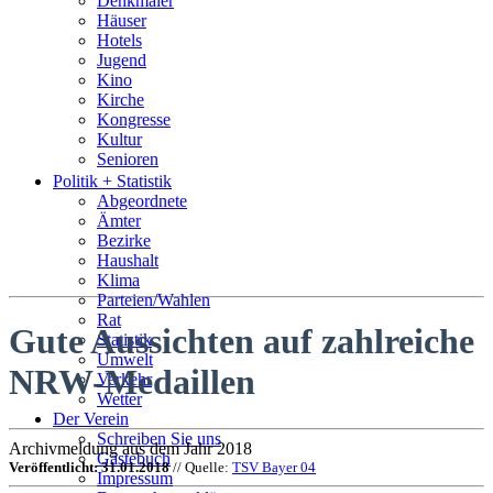
Denkmäler
Häuser
Hotels
Jugend
Kino
Kirche
Kongresse
Kultur
Senioren
Stadtführer
Politik + Statistik
Straßen
Abgeordnete
Ämter
Bezirke
Haushalt
Klima
Parteien/Wahlen
Rat
Gute Aussichten auf zahlreiche
Statistik
Umwelt
NRW-Medaillen
Verkehr
Wetter
Der Verein
Schreiben Sie uns
Archivmeldung aus dem Jahr 2018
Gästebuch
Veröffentlicht: 31.01.2018
// Quelle:
TSV Bayer 04
Impressum