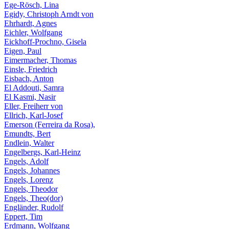
Ege-Rösch, Lina
Egidy, Christoph Arndt von
Ehrhardt, Agnes
Eichler, Wolfgang
Eickhoff-Prochno, Gisela
Eigen, Paul
Eimermacher, Thomas
Einsle, Friedrich
Eisbach, Anton
El Addouti, Samra
El Kasmi, Nasir
Eller, Freiherr von
Ellrich, Karl-Josef
Emerson (Ferreira da Rosa),
Emundts, Bert
Endlein, Walter
Engelbergs, Karl-Heinz
Engels, Adolf
Engels, Johannes
Engels, Lorenz
Engels, Theodor
Engels, Theo(dor)
Engländer, Rudolf
Eppert, Tim
Erdmann, Wolfgang