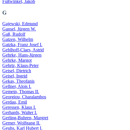
Fußwinkel, Jakob
G
Gajewski, Edmund
Gansel, Jürgen W.
Gaß, Rudolf
Gatzen, Wilhelm
Gatzka, Franz Josef I.
Gehlhoff-Claes, Astrid
Gehrke, Hans-Jürgen
Gehrke, Margot
Gehrtz, Klaus-Peter
Geisel, Dietrich
Geisel, Ingrid
Gekas, Theofanis
Gellner, Alois I.
Gemein, Thomas II.
Georgiou, Charalambos
Gerdau, Emil
Geressen, Klaus I.
Gerhards, Walter I.
Gerling-Buhren, Margret
Gerner, Wolfgang II.
Geuhs, Karl Hubert I.