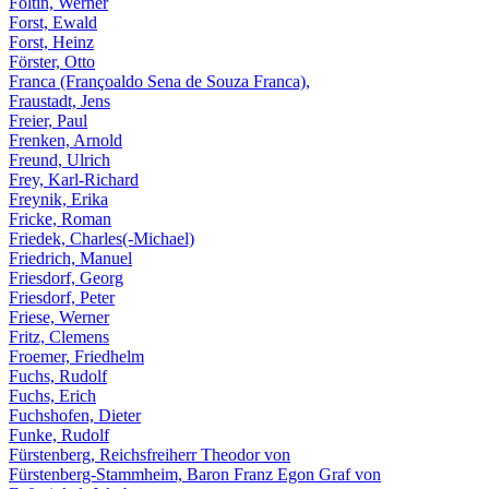
Foltin, Werner
Forst, Ewald
Forst, Heinz
Förster, Otto
Franca (Françoaldo Sena de Souza Franca),
Fraustadt, Jens
Freier, Paul
Frenken, Arnold
Freund, Ulrich
Frey, Karl-Richard
Freynik, Erika
Fricke, Roman
Friedek, Charles(-Michael)
Friedrich, Manuel
Friesdorf, Georg
Friesdorf, Peter
Friese, Werner
Fritz, Clemens
Froemer, Friedhelm
Fuchs, Rudolf
Fuchs, Erich
Fuchshofen, Dieter
Funke, Rudolf
Fürstenberg, Reichsfreiherr Theodor von
Fürstenberg-Stammheim, Baron Franz Egon Graf von