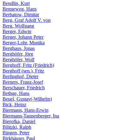
Bendlin, Kurt
Benneweg, Hans
Berbatow, Dimitar
Berg, Graf Adolf V. von
Berg, Wolfgang
Berger, Edwin
Berger, Johann Peter
Berger-Lohr, Monika
Berghaus, Jonas
Berghöfer, Jörg
Berghöfer, Wolf
Berghoff, Fritz (Friedrich)
Berghoff (sen.), Fritz
Berlinghof, Dieter
Berners, Franz-Josef
Berschauer, Friedrich
Bethge, Hans
Beuel, Gustav(-Wilhelm)
Bick, Heinz
Biermann, Hans-Erwin
Biermann-Tannenberger, Ina
Bierofka, Daniel
Bilitzki, Ralph
Bingen, Peter
Birkhäuser, Paul