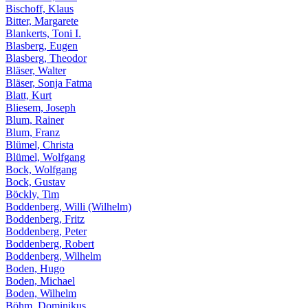
Bischoff, Klaus
Bitter, Margarete
Blankerts, Toni I.
Blasberg, Eugen
Blasberg, Theodor
Bläser, Walter
Bläser, Sonja Fatma
Blatt, Kurt
Bliesem, Joseph
Blum, Rainer
Blum, Franz
Blümel, Christa
Blümel, Wolfgang
Bock, Wolfgang
Bock, Gustav
Böckly, Tim
Boddenberg, Willi (Wilhelm)
Boddenberg, Fritz
Boddenberg, Peter
Boddenberg, Robert
Boddenberg, Wilhelm
Boden, Hugo
Boden, Michael
Boden, Wilhelm
Böhm, Dominikus