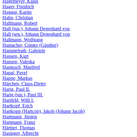
Hagemeyer, Klaus
Hager, Friedrich
Haggui, Karim
Hahn, Christian
Halfmann, Robert
Hall (jun.), Johann Degenhard von
Hall (sen.), Johann Degenhard von
Hallmann, Wolfgang
Hamacher, Günter (Günther)
Hammelrath, Gabriele
Hansen, Kurt
Hansen, Valeska
Hantusch, Manfred
Hapal, Pavel
Happe, Markus
Härchen, Claus-Dieter
Harig, Paul II.
Harig (jun.), Paul III.
Hartfeld, Willi I.
Hartkopf, Erich
Hartkopp (Hartcop), Jakob (Johann Jacob)
Hartmann, Jürgen
Hartmann, Franz
Härtner, Thomas
Hasinger, Albrecht