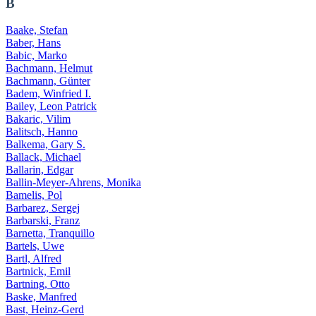
B
Baake, Stefan
Baber, Hans
Babic, Marko
Bachmann, Helmut
Bachmann, Günter
Badem, Winfried I.
Bailey, Leon Patrick
Bakaric, Vilim
Balitsch, Hanno
Balkema, Gary S.
Ballack, Michael
Ballarin, Edgar
Ballin-Meyer-Ahrens, Monika
Bamelis, Pol
Barbarez, Sergej
Barbarski, Franz
Barnetta, Tranquillo
Bartels, Uwe
Bartl, Alfred
Bartnick, Emil
Bartning, Otto
Baske, Manfred
Bast, Heinz-Gerd