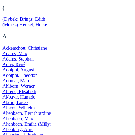
(
(Dybek)-Brings, Edith
(Meier-) Henkel, Heike
A
Ackerschott, Christiane
Adams, Max
Adams, Stephan
Adler, René
Adolphi, August
Adolphi, Theodor
Adomat, Marc
Ahlborn, Werner
Ahrens, Elisabeth
Akbayir, Hamide
Alario, Lucas
Alberts, Wilhelm
Altenbach, Bern(h)ardine
Altenbach, Max
Altenbach, Emilie (Milly)
Altenburg, Arne
Altenstadt, Ulrich von