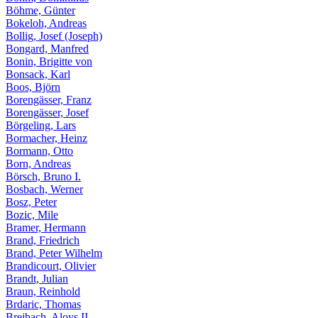
Böhme, Günter
Bokeloh, Andreas
Bollig, Josef (Joseph)
Bongard, Manfred
Bonin, Brigitte von
Bonsack, Karl
Boos, Björn
Borengässer, Franz
Borengässer, Josef
Börgeling, Lars
Bormacher, Heinz
Bormann, Otto
Born, Andreas
Börsch, Bruno I.
Bosbach, Werner
Bosz, Peter
Bozic, Mile
Bramer, Hermann
Brand, Friedrich
Brand, Peter Wilhelm
Brandicourt, Olivier
Brandt, Julian
Braun, Reinhold
Brdaric, Thomas
Breibach, Aloys II.