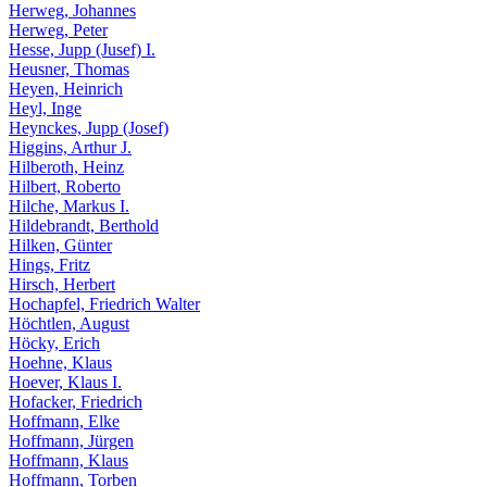
Herweg, Johannes
Herweg, Peter
Hesse, Jupp (Jusef) I.
Heusner, Thomas
Heyen, Heinrich
Heyl, Inge
Heynckes, Jupp (Josef)
Higgins, Arthur J.
Hilberoth, Heinz
Hilbert, Roberto
Hilche, Markus I.
Hildebrandt, Berthold
Hilken, Günter
Hings, Fritz
Hirsch, Herbert
Hochapfel, Friedrich
Walter
Höchtlen, August
Höcky, Erich
Hoehne, Klaus
Hoever, Klaus I.
Hofacker, Friedrich
Hoffmann, Elke
Hoffmann, Jürgen
Hoffmann, Klaus
Hoffmann, Torben