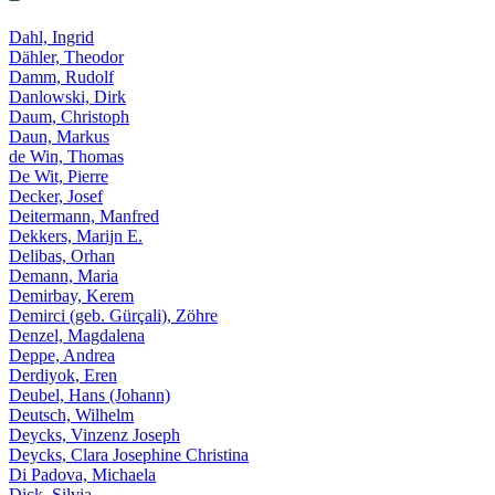
Dahl, Ingrid
Dähler, Theodor
Damm, Rudolf
Danlowski, Dirk
Daum, Christoph
Daun, Markus
de Win, Thomas
De Wit, Pierre
Decker, Josef
Deitermann, Manfred
Dekkers, Marijn E.
Delibas, Orhan
Demann, Maria
Demirbay, Kerem
Demirci (geb. Gürçali), Zöhre
Denzel, Magdalena
Deppe, Andrea
Derdiyok, Eren
Deubel, Hans (Johann)
Deutsch, Wilhelm
Deycks, Vinzenz Joseph
Deycks, Clara Josephine Christina
Di Padova, Michaela
Dick, Silvia