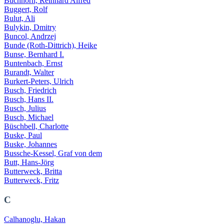
Buchhorn, Reinhard Alfred
Buggert, Rolf
Bulut, Ali
Bulykin, Dmitry
Buncol, Andrzej
Bunde (Roth-Dittrich), Heike
Bunse, Bernhard I.
Buntenbach, Ernst
Burandt, Walter
Burkert-Peters, Ulrich
Busch, Friedrich
Busch, Hans II.
Busch, Julius
Busch, Michael
Büschbell, Charlotte
Buske, Paul
Buske, Johannes
Bussche-Kessel, Graf von dem
Butt, Hans-Jörg
Butterweck, Britta
Butterweck, Fritz
C
Calhanoglu, Hakan