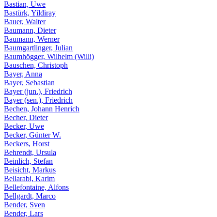
Bastian, Uwe
Bastürk, Yildiray
Bauer, Walter
Baumann, Dieter
Baumann, Werner
Baumgartlinger, Julian
Baumhögger, Wilhelm (Willi)
Bauschen, Christoph
Bayer, Anna
Bayer, Sebastian
Bayer (jun.), Friedrich
Bayer (sen.), Friedrich
Bechen, Johann Henrich
Becher, Dieter
Becker, Uwe
Becker, Günter W.
Beckers, Horst
Behrendt, Ursula
Beinlich, Stefan
Beisicht, Markus
Bellarabi, Karim
Bellefontaine, Alfons
Bellgardt, Marco
Bender, Sven
Bender, Lars