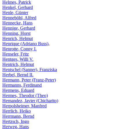
Helmes, Patrick
Henkel, Gerhard
Henle, Günter
Henneböhl, Alfred
Hennecke, Hans
Hennige, Gerhard
Henning, Horst
Henrich, Helmut
Henrique (Adriano Buss),
Henrotte, Conny I.
Henseler, Fritz
Hentges, Willi V.
Hentrich, Helmut
Hentschel (Sanner), Franziska
Herbel, Bernd II.
Hermann, Peter (Franz-Peter)
Hermanns, Ferdinand
Hermens, Eduard
Hermes, Theodor (Theo)
Hernandez, Javier (Chicharito)
Herpolsheimer, Manfred
Herrlich, Heiko
Herrmann, Bernd
Hertzsch, Ingo
Herweg, Hans