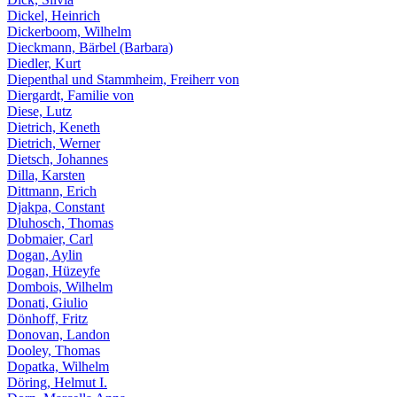
Dickel, Heinrich
Dickerboom, Wilhelm
Dieckmann, Bärbel (Barbara)
Diedler, Kurt
Diepenthal und Stammheim, Freiherr von
Diergardt, Familie von
Diese, Lutz
Dietrich, Keneth
Dietrich, Werner
Dietsch, Johannes
Dilla, Karsten
Dittmann, Erich
Djakpa, Constant
Dluhosch, Thomas
Dobmaier, Carl
Dogan, Aylin
Dogan, Hüzeyfe
Dombois, Wilhelm
Donati, Giulio
Dönhoff, Fritz
Donovan, Landon
Dooley, Thomas
Dopatka, Wilhelm
Döring, Helmut I.