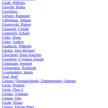
Geuß, Wilhelm
Gewehr, Helga
Gezelinus,
Gietzen, Raimund
Gilljohann, Johann
Gintrowski, Rainer
Giousouf, Cemile
Gipperich, Erhard
Girke, Hugo
Giske, Anders
Gladbach, Wilhelm
Gleitze, Jörg Michael
Gloeckner, Hans-Joachim
Goergens, Cyriakus Joseph
Goldmann, Irmgard
Görnemann, Reinhold
Goudoulakis, Jannis
Graf, Karl
Grässer (Thomaschinski, Zimmermann), Simone
Grein, Norbert
Grein, Theo I.
Gresko, Vratislav
Grimm, Otto
Grohe, Klaus
Gröner, Johann Peter