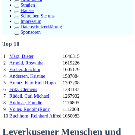
Straßen
Häuser
Schreiben Sie uns
Impressum
Datenschutzerklärung
Sponsoren
Top 10
1
März, Dieter
1646315
2
Arnold, Roswitha
1619226
3
Escher, Joachim
1605179
4
Andersen, Kristine
1587084
5
Arentz,
Kurt
Emil Hugo
1397208
6
Fritz, Clemens
1381137
7
Rüdell, Carl Michael
1267932
8
Andreae, Familie
1176895
9
Völler, Rudolf (Rudi)
1112008
10
Buchhorn, Reinhard Alfred
1050083
Leverkusener Menschen und