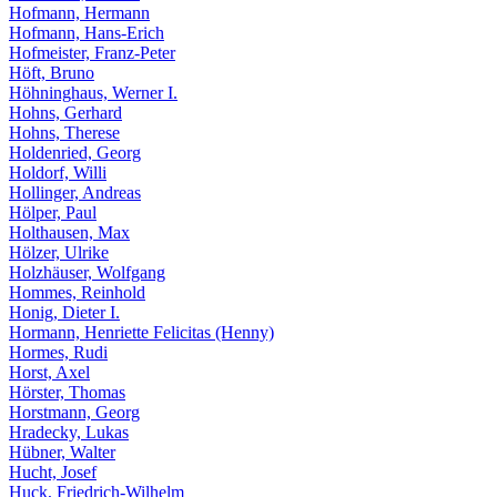
Hofmann, Hermann
Hofmann, Hans-Erich
Hofmeister, Franz-Peter
Höft, Bruno
Höhninghaus, Werner I.
Hohns, Gerhard
Hohns, Therese
Holdenried, Georg
Holdorf, Willi
Hollinger, Andreas
Hölper, Paul
Holthausen, Max
Hölzer, Ulrike
Holzhäuser, Wolfgang
Hommes, Reinhold
Honig, Dieter I.
Hormann, Henriette Felicitas (Henny)
Hormes, Rudi
Horst, Axel
Hörster, Thomas
Horstmann, Georg
Hradecky, Lukas
Hübner, Walter
Hucht, Josef
Huck, Friedrich-Wilhelm