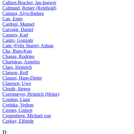
Callsen-Bracker, Jan-Ingwer
Calmund, Reiner (Reinhold)
Camara,
Alyn
-Badara
Can, Emre
Cardoni, Manuel
Carvajal, Daniel
Caspers, Karl
Castro, Gonzalo
Catic (Felix Sturm), Adnan
Cha, Bum-Kun
Chagas, Rodrigo
Charisteas, Angelos
Claes, Heinrich
Classon, Rolf
Clauser, Hans-Dieter
Claussen, Uwe
Clouth, Jürgen
Coersmeyer, Heinrich (Heinz)
Condon, Liam
Corluka, Vedran
Cremer, Gisbert
Cronenberg, Michael von
Czekay, Elfriede
D