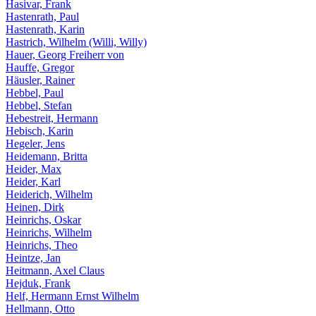
Hasivar, Frank
Hastenrath, Paul
Hastenrath, Karin
Hastrich, Wilhelm (Willi, Willy)
Hauer, Georg Freiherr von
Hauffe, Gregor
Häusler, Rainer
Hebbel, Paul
Hebbel, Stefan
Hebestreit, Hermann
Hebisch, Karin
Hegeler, Jens
Heidemann, Britta
Heider, Max
Heider, Karl
Heiderich, Wilhelm
Heinen, Dirk
Heinrichs, Oskar
Heinrichs, Wilhelm
Heinrichs, Theo
Heintze, Jan
Heitmann, Axel Claus
Hejduk, Frank
Helf, Hermann Ernst
Wilhelm
Hellmann, Otto