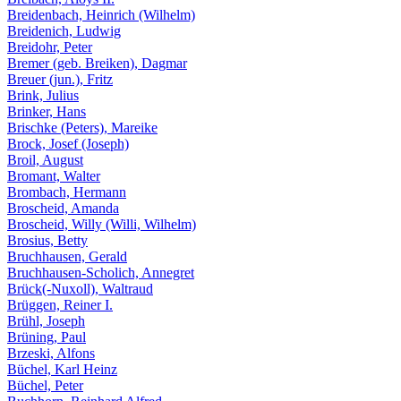
Breidenbach, Heinrich (Wilhelm)
Breidenich, Ludwig
Breidohr, Peter
Bremer (geb. Breiken), Dagmar
Breuer (jun.), Fritz
Brink, Julius
Brinker, Hans
Brischke (Peters), Mareike
Brock, Josef (Joseph)
Broil, August
Bromant, Walter
Brombach, Hermann
Broscheid, Amanda
Broscheid, Willy (Willi, Wilhelm)
Brosius, Betty
Bruchhausen, Gerald
Bruchhausen-Scholich, Annegret
Brück(-Nuxoll), Waltraud
Brüggen, Reiner I.
Brühl, Joseph
Brüning, Paul
Brzeski, Alfons
Büchel, Karl Heinz
Büchel, Peter