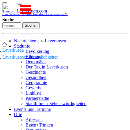
Leverkusen.com
Eine Seite der Internet Initiative Leverkusen e.V.
Suche
Suchen
Nachrichten aus Leverkusen
Stadtinfo
Leverkusen
Bevölkerung
Bildung
Leverkusener Persönlichkeiten
Denkmäler
Der Tag in Leverkusen
Geschichte
Gesundheit
Geographie
Gewerbe
Linkliste
Partnerstädte
Stadtführer / Sehenswürdigkeiten
Stadtplan
Events und Termine
Stadtteile
Orte
Sport
Adressen
Who is who
Essen+Trinken
Wohnen