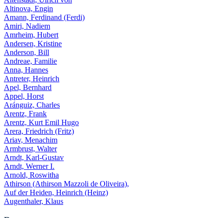
Altinova, Engin
Amann, Ferdinand (Ferdi)
Amiri, Nadiem
Amrheim, Hubert
Andersen, Kristine
Anderson, Bill
Andreae, Familie
Anna, Hannes
Antreter, Heinrich
Apel, Bernhard
Appel, Horst
Aránguiz, Charles
Arentz, Frank
Arentz,
Kurt
Emil Hugo
Arera, Friedrich (Fritz)
Ariav, Menachim
Armbrust, Walter
Arndt, Karl-Gustav
Arndt, Werner I.
Arnold, Roswitha
Athirson (Athirson Mazzoli de Oliveira),
Auf der Heiden, Heinrich (Heinz)
Augenthaler, Klaus