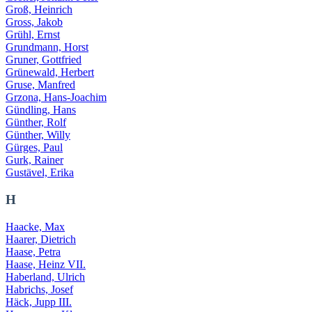
Groß, Heinrich
Gross, Jakob
Grühl, Ernst
Grundmann, Horst
Gruner, Gottfried
Grünewald, Herbert
Gruse, Manfred
Grzona, Hans-Joachim
Gündling, Hans
Günther, Rolf
Günther, Willy
Gürges, Paul
Gurk, Rainer
Gustävel, Erika
H
Haacke, Max
Haarer, Dietrich
Haase, Petra
Haase, Heinz VII.
Haberland, Ulrich
Habrichs, Josef
Häck, Jupp III.