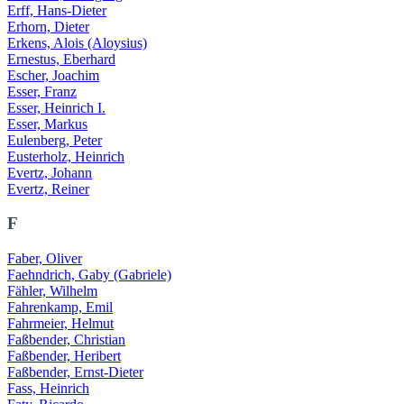
Erff, Hans-Dieter
Erhorn, Dieter
Erkens, Alois (Aloysius)
Ernestus, Eberhard
Escher, Joachim
Esser, Franz
Esser, Heinrich I.
Esser, Markus
Eulenberg, Peter
Eusterholz, Heinrich
Evertz, Johann
Evertz, Reiner
F
Faber, Oliver
Faehndrich, Gaby (Gabriele)
Fähler, Wilhelm
Fahrenkamp, Emil
Fahrmeier, Helmut
Faßbender, Christian
Faßbender, Heribert
Faßbender, Ernst-Dieter
Fass, Heinrich