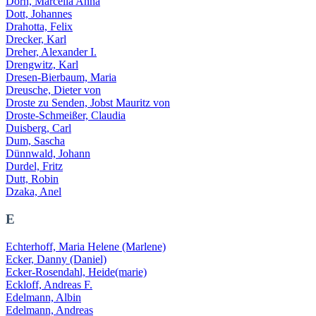
Dorn,
Marcella
Anna
Dott, Johannes
Drahotta, Felix
Drecker, Karl
Dreher, Alexander I.
Drengwitz, Karl
Dresen-Bierbaum, Maria
Dreusche, Dieter von
Droste zu Senden, Jobst Mauritz von
Droste-Schmeißer, Claudia
Duisberg, Carl
Dum, Sascha
Dünnwald, Johann
Durdel, Fritz
Dutt, Robin
Dzaka, Anel
E
Echterhoff, Maria Helene (Marlene)
Ecker, Danny (Daniel)
Ecker-Rosendahl, Heide(marie)
Eckloff, Andreas F.
Edelmann, Albin
Edelmann, Andreas