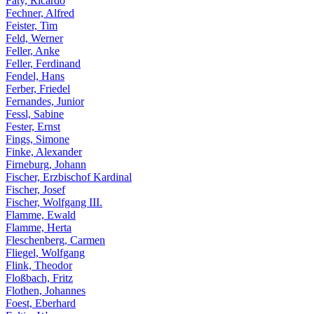
Faty, Ricardo
Fechner, Alfred
Feister, Tim
Feld, Werner
Feller, Anke
Feller, Ferdinand
Fendel, Hans
Ferber, Friedel
Fernandes, Junior
Fessl, Sabine
Fester, Ernst
Fings, Simone
Finke, Alexander
Firneburg, Johann
Fischer, Erzbischof Kardinal
Fischer, Josef
Fischer, Wolfgang III.
Flamme, Ewald
Flamme, Herta
Fleschenberg, Carmen
Fliegel, Wolfgang
Flink, Theodor
Floßbach, Fritz
Flothen, Johannes
Foest, Eberhard