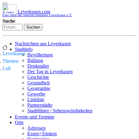
Leverkusen.com
Eine Seite der Internet Initiative Leverkusen e.V.
Suche
Suchen
Nachrichten aus Leverkusen
Stadtinfo
Leverkusen
Bevölkerung
Bildung
Themen
Denkmäler
Lidl
Der Tag in Leverkusen
Geschichte
Gesundheit
Geographie
Gewerbe
Linkliste
Partnerstädte
Stadtführer / Sehenswürdigkeiten
Stadtplan
Events und Termine
Stadtteile
Orte
Sport
Adressen
Who is who
Essen+Trinken
Wohnen