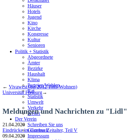
Denkmäler
Häuser
Hotels
Jugend
Kino
Kirche
Kongresse
Kultur
Senioren
Stadtführer
Politik + Statistik
Straßen
Abgeordnete
Ämter
Bezirke
Haushalt
Klima
Parteien/Wahlen
←
Vivawest (bis 2012 THS Wohnen)
Rat
Universität Freiburg
→
Statistik
Umwelt
Verkehr
Meldungen und Nachrichten zu "Lidl"
Wetter
Der Verein
21.04.2020
Schreiben Sie uns
Eindrücke im Corona-Zeitalter, Teil V
Gästebuch
09.04.2020
Impressum