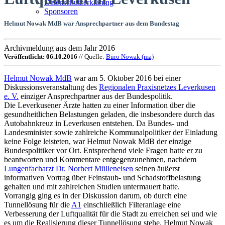
Datenschutzerklärung
Sponsoren
Helmut Nowak MdB war Ansprechpartner aus dem Bundestag
Archivmeldung aus dem Jahr 2016
Veröffentlicht: 06.10.2016
// Quelle:
Büro Nowak (ma)
Helmut Nowak MdB
war am 5. Oktober 2016 bei einer
Diskussionsveranstaltung des
Regionalen Praxisnetzes Leverkusen
e. V.
einziger Ansprechpartner aus der Bundespolitik.
Die Leverkusener Ärzte hatten zu einer Information über die
gesundheitlichen Belastungen geladen, die insbesondere durch das
Autobahnkreuz in Leverkusen entstehen. Da Bundes- und
Landesminister sowie zahlreiche Kommunalpolitiker der Einladung
keine Folge leisteten, war Helmut Nowak MdB der einzige
Bundespolitiker vor Ort. Entsprechend viele Fragen hatte er zu
beantworten und Kommentare entgegenzunehmen, nachdem
Lungenfacharzt
Dr. Norbert Mülleneisen
seinen äußerst
informativen Vortrag über Feinstaub- und Schadstoffbelastung
gehalten und mit zahlreichen Studien untermauert hatte.
Vorrangig ging es in der Diskussion darum, ob durch eine
Tunnellösung für die
A1
einschließlich Filteranlage eine
Verbesserung der Luftqualität für die Stadt zu erreichen sei und wie
es um die Realisierung dieser Tunnellösung stehe. Helmut Nowak