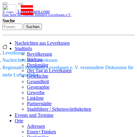
Leverkusen.com
Eine Seite der Internet Initiative Leverkusen e.V.
Suche
Suchen
Nachrichten aus Leverkusen
Stadtinfo
Leverkusen
Bevölkerung
Bildung
Nachrichten aus Leverkusen
Denkmäler
Regionales Praxisnetz Leverkusen e. V. veranstaltete Diskussion für
Der Tag in Leverkusen
mehr Luftqualit&a
Geschichte
Gesundheit
Geographie
Gewerbe
Linkliste
Partnerstädte
Stadtführer / Sehenswürdigkeiten
Stadtplan
Events und Termine
Stadtteile
Orte
Sport
Adressen
Who is who
Essen+Trinken
Wohnen