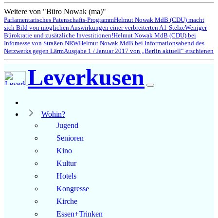
Weitere von "Büro Nowak (ma)"
Parlamentarisches Patenschafts-Programm
Helmut Nowak MdB (CDU) macht
sich Bild von möglichen Auswirkungen einer verbreiterten A1-Stelze
Weniger
Bürokratie und zusätzliche Investitionen!
Helmut Nowak MdB (CDU) bei
Infomesse von Straßen.NRW
Helmut Nowak MdB bei Informationsabend des
Netzwerks gegen Lärm
Ausgabe 1 / Januar 2017 von „Berlin aktuell“ erschienen
Leverkusen
Wohin?
Jugend
Senioren
Kino
Kultur
Hotels
Kongresse
Kirche
Essen+Trinken