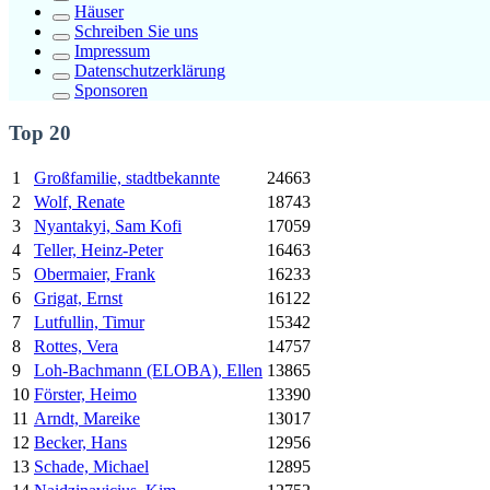
Häuser
Schreiben Sie uns
Impressum
Datenschutzerklärung
Sponsoren
Top 20
1
Großfamilie, stadtbekannte
24663
2
Wolf, Renate
18743
3
Nyantakyi, Sam Kofi
17059
4
Teller, Heinz-Peter
16463
5
Obermaier, Frank
16233
6
Grigat, Ernst
16122
7
Lutfullin, Timur
15342
8
Rottes, Vera
14757
9
Loh-Bachmann (ELOBA), Ellen
13865
10
Förster, Heimo
13390
11
Arndt, Mareike
13017
12
Becker, Hans
12956
13
Schade, Michael
12895