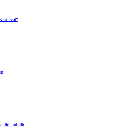
 Karneval“
en
hild enthüllt