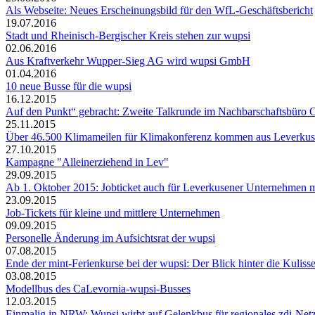
Als Webseite: Neues Erscheinungsbild für den WfL-Geschäftsbericht
19.07.2016
Stadt und Rheinisch-Bergischer Kreis stehen zur wupsi
02.06.2016
Aus Kraftverkehr Wupper-Sieg AG wird wupsi GmbH
01.04.2016
10 neue Busse für die wupsi
16.12.2015
Auf den Punkt“ gebracht: Zweite Talkrunde im Nachbarschaftsbüro
25.11.2015
Über 46.500 Klimameilen für Klimakonferenz kommen aus Leverku
27.10.2015
Kampagne "Alleinerziehend in Lev"
29.09.2015
Ab 1. Oktober 2015: Jobticket auch für Leverkusener Unternehmen mit
23.09.2015
Job-Tickets für kleine und mittlere Unternehmen
09.09.2015
Personelle Änderung im Aufsichtsrat der wupsi
07.08.2015
Ende der mint-Ferienkurse bei der wupsi: Der Blick hinter die Kulisse
03.08.2015
Modellbus des CaLevornia-wupsi-Busses
12.03.2015
Einmalig in NRW: Wupsi wirbt auf Gelenkbus für regionales zdi-Ne