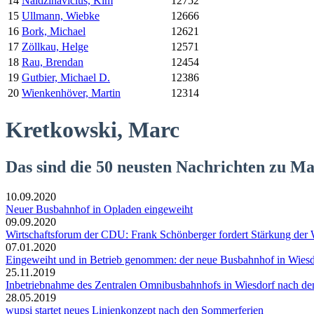
14
Naidzinavicius, Kim
12752
15
Ullmann, Wiebke
12666
16
Bork, Michael
12621
17
Zöllkau, Helge
12571
18
Rau, Brendan
12454
19
Gutbier, Michael D.
12386
20
Wienkenhöver, Martin
12314
Kretkowski, Marc
Das sind die 50 neusten Nachrichten zu M
10.09.2020
Neuer Busbahnhof in Opladen eingeweiht
09.09.2020
Wirtschaftsforum der CDU: Frank Schönberger fordert Stärkung der 
07.01.2020
Eingeweiht und in Betrieb genommen: der neue Busbahnhof in Wiesd
25.11.2019
Inbetriebnahme des Zentralen Omnibusbahnhofs in Wiesdorf nach de
28.05.2019
wupsi startet neues Linienkonzept nach den Sommerferien