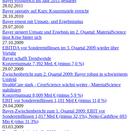
Bayer erfolgreich ins Jahr 2011 gestartet
28.02.2011
Bayer operativ auf Kurs: Konzernziele erreicht
28.10.2010
Bayer erneut mit Umsatz- und Ergebnisplus
29.07.2010
Bayer steigert Umsatz und Ergebnis im 2. Quartal: MaterialScience
lässt Krise hinter sich
27.10.2009
EBITDA vor Sondereinflüssen im 3. Quartal 2009 wieder über
Vorjahr
Bayer schafft Trendwende
Konzernumsatz 7,392 Mrd. € (minus 7,0 %)
29.07.2009
Zwischenbericht zum 2. Quartal 2009: Bayer robust in schwierigem
Umfeld
HealthCare stark - CropScience wächst weiter - MaterialScience
stabilisiert
Konzernumsatz 8,009 Mrd € (minus 5,9 %)
EBIT vor Sondereinflüssen 1,101 Mrd € (minus 11,8 %)
29.04.2009
Bayer-Zwischenbericht zum 1. Quartal 2009: EBIT vor
Sondereinflüssen 1,017 Mrd € (minus 32,1%), Netto-Cashflow 693
Mio € (plus 31,3%)
03.03.2009