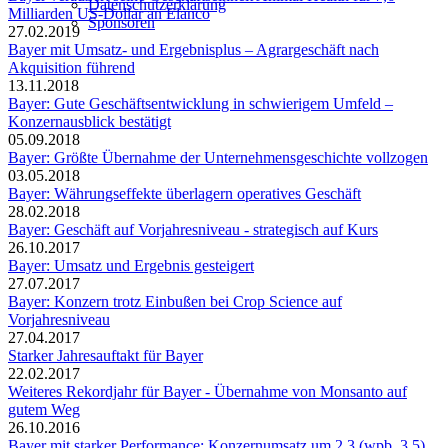
Datenschutzerklärung
Milliarden US-Dollar an Elanco
Sponsoren
27.02.2019
Bayer mit Umsatz- und Ergebnisplus – Agrargeschäft nach
Akquisition führend
13.11.2018
Bayer: Gute Geschäftsentwicklung in schwierigem Umfeld –
Konzernausblick bestätigt
05.09.2018
Bayer: Größte Übernahme der Unternehmensgeschichte vollzogen
03.05.2018
Bayer: Währungseffekte überlagern operatives Geschäft
28.02.2018
Bayer: Geschäft auf Vorjahresniveau - strategisch auf Kurs
26.10.2017
Bayer: Umsatz und Ergebnis gesteigert
27.07.2017
Bayer: Konzern trotz Einbußen bei Crop Science auf
Vorjahresniveau
27.04.2017
Starker Jahresauftakt für Bayer
22.02.2017
Weiteres Rekordjahr für Bayer - Übernahme von Monsanto auf
gutem Weg
26.10.2016
Bayer mit starker Performance: Konzernumsatz um 2,3 (wpb. 3,5)