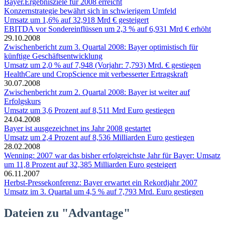
Bayer.Ergebnisziele für 2008 erreicht
Konzernstrategie bewährt sich in schwierigem Umfeld
Umsatz um 1,6% auf 32,918 Mrd € gesteigert
EBITDA vor Sondereinflüssen um 2,3 % auf 6,931 Mrd € erhöht
29.10.2008
Zwischenbericht zum 3. Quartal 2008: Bayer optimistisch für
künftige Geschäftsentwicklung
Umsatz um 2,0 % auf 7,948 (Vorjahr: 7,793) Mrd. € gestiegen
HealthCare und CropScience mit verbesserter Ertragskraft
30.07.2008
Zwischenbericht zum 2. Quartal 2008: Bayer ist weiter auf
Erfolgskurs
Umsatz um 3,6 Prozent auf 8,511 Mrd Euro gestiegen
24.04.2008
Bayer ist ausgezeichnet ins Jahr 2008 gestartet
Umsatz um 2,4 Prozent auf 8,536 Milliarden Euro gestiegen
28.02.2008
Wenning: 2007 war das bisher erfolgreichste Jahr für Bayer: Umsatz
um 11,8 Prozent auf 32,385 Milliarden Euro gesteigert
06.11.2007
Herbst-Pressekonferenz: Bayer erwartet ein Rekordjahr 2007
Umsatz im 3. Quartal um 4,5 % auf 7,793 Mrd. Euro gestiegen
Dateien zu "Advantage"