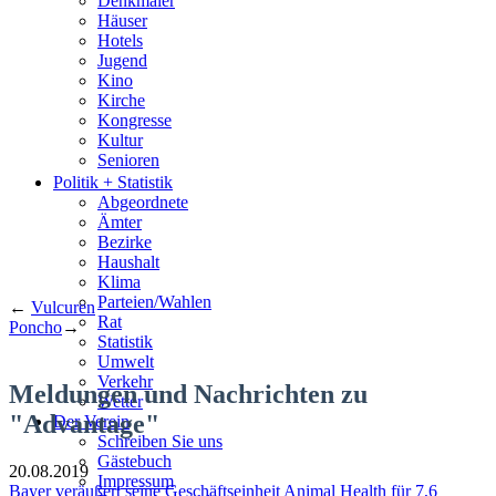
Denkmäler
Häuser
Hotels
Jugend
Kino
Kirche
Kongresse
Kultur
Senioren
Stadtführer
Politik + Statistik
Straßen
Abgeordnete
Ämter
Bezirke
Haushalt
Klima
Parteien/Wahlen
←
Vulcuren
Rat
Poncho
→
Statistik
Umwelt
Verkehr
Meldungen und Nachrichten zu
Wetter
"Advantage"
Der Verein
Schreiben Sie uns
Gästebuch
20.08.2019
Impressum
Bayer veräußert seine Geschäftseinheit Animal Health für 7,6