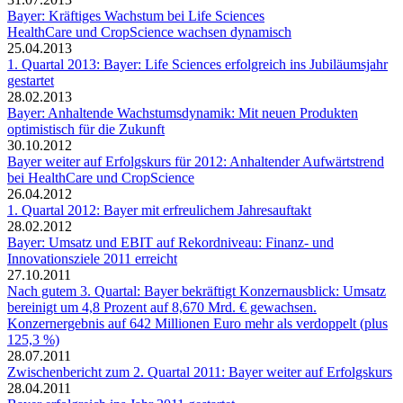
Bayer: Kräftiges Wachstum bei Life Sciences
HealthCare und CropScience wachsen dynamisch
25.04.2013
1. Quartal 2013: Bayer: Life Sciences erfolgreich ins Jubiläumsjahr
gestartet
28.02.2013
Bayer: Anhaltende Wachstumsdynamik: Mit neuen Produkten
optimistisch für die Zukunft
30.10.2012
Bayer weiter auf Erfolgskurs für 2012: Anhaltender Aufwärtstrend
bei HealthCare und CropScience
26.04.2012
1. Quartal 2012: Bayer mit erfreulichem Jahresauftakt
28.02.2012
Bayer: Umsatz und EBIT auf Rekordniveau: Finanz- und
Innovationsziele 2011 erreicht
27.10.2011
Nach gutem 3. Quartal: Bayer bekräftigt Konzernausblick: Umsatz
bereinigt um 4,8 Prozent auf 8,670 Mrd. € gewachsen.
Konzernergebnis auf 642 Millionen Euro mehr als verdoppelt (plus
125,3 %)
28.07.2011
Zwischenbericht zum 2. Quartal 2011: Bayer weiter auf Erfolgskurs
28.04.2011