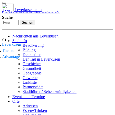
Leverkusen.com
Eine Seite der Internet Initiative Leverkusen e.V.
Suche
Suchen
Nachrichten aus Leverkusen
Stadtinfo
Leverkusen
Bevölkerung
Bildung
Themen
Denkmäler
Advantage
Der Tag in Leverkusen
Geschichte
Gesundheit
Geographie
Gewerbe
Linkliste
Partnerstädte
Stadtführer / Sehenswürdigkeiten
Stadtplan
Events und Termine
Stadtteile
Orte
Sport
Adressen
Who is who
Essen+Trinken
Wohnen