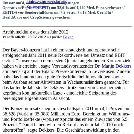
Datenschutzerklärung
Umsatz um 4,1 % auf 36,528 Mrd. € gestiegen
Sponsoren
Operatives Ergebnis (EBIT) um 52,0 % auf 4,149 Mrd. Euro verbessert /
EBITDA vor Sondereinflüssen um 7,2 % auf 7,613 Mrd. € erhöht /
HealthCare und CropScience gewachsen
Archivmeldung aus dem Jahr 2012
Veröffentlicht: 28.02.2012
// Quelle:
Bayer
Der Bayer-Konzern hat in einem strategisch und operativ sehr
erfolgreichen Jahr 2011 neue Rekordwerte bei Umsatz und EBIT
erzielt. "Unsere nach dem ersten Quartal angehobenen Konzernziele
haben wir erreicht", sagte Vorstandsvorsitzender
Dr. Marijn Dekkers
am Dienstag auf der Bilanz-Pressekonferenz in Leverkusen. Zudem
habe das Unternehmen gute Fortschritte bei Innovationen sowie
beim Ausbau seiner Aktivitäten in Wachstumsländern gemacht. Für
das laufende Jahr stellte Dekkers - trotz einer von Unsicherheiten
geprägten konjunkturellen Lage - eine leichte Steigerung des
bereinigten Ergebnisses in Aussicht.
Der Konzernumsatz stieg im Geschäftsjahr 2011 um 4,1 Prozent auf
36,528 (Vorjahr: 35,088) Milliarden Euro. Bereinigt um Währungs-
und Portfolioeffekte (wpb.) entspricht das einem Zuwachs von 5,5
Prozent. "Damit haben wir den Rekord aus dem Jahr 2010 noch
übertroffen", sagte Dekkers. Die Geschäftsentwicklung in den