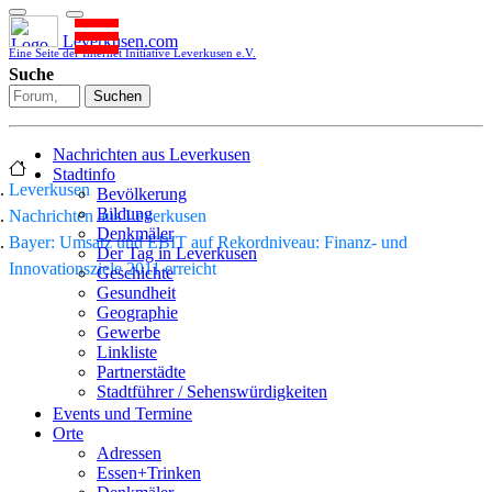
Leverkusen.com
Eine Seite der Internet Initiative Leverkusen e.V.
Suche
Suchen
Nachrichten aus Leverkusen
Stadtinfo
Leverkusen
Bevölkerung
Bildung
Nachrichten aus Leverkusen
Denkmäler
Bayer: Umsatz und EBIT auf Rekordniveau: Finanz- und
Der Tag in Leverkusen
Innovationsziele 2011 erreicht
Geschichte
Gesundheit
Geographie
Gewerbe
Linkliste
Partnerstädte
Stadtführer / Sehenswürdigkeiten
Stadtplan
Events und Termine
Stadtteile
Orte
Sport
Adressen
Who is who
Essen+Trinken
Wohnen