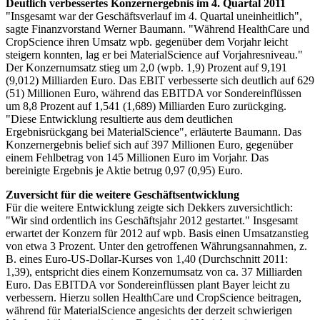
Deutlich verbessertes Konzernergebnis im 4. Quartal 2011
"Insgesamt war der Geschäftsverlauf im 4. Quartal uneinheitlich",
sagte Finanzvorstand Werner Baumann. "Während HealthCare und
CropScience ihren Umsatz wpb. gegenüber dem Vorjahr leicht
steigern konnten, lag er bei MaterialScience auf Vorjahresniveau."
Der Konzernumsatz stieg um 2,0 (wpb. 1,9) Prozent auf 9,191
(9,012) Milliarden Euro. Das EBIT verbesserte sich deutlich auf 629
(51) Millionen Euro, während das EBITDA vor Sondereinflüssen
um 8,8 Prozent auf 1,541 (1,689) Milliarden Euro zurückging.
"Diese Entwicklung resultierte aus dem deutlichen
Ergebnisrückgang bei MaterialScience", erläuterte Baumann. Das
Konzernergebnis belief sich auf 397 Millionen Euro, gegenüber
einem Fehlbetrag von 145 Millionen Euro im Vorjahr. Das
bereinigte Ergebnis je Aktie betrug 0,97 (0,95) Euro.
Zuversicht für die weitere Geschäftsentwicklung
Für die weitere Entwicklung zeigte sich Dekkers zuversichtlich:
"Wir sind ordentlich ins Geschäftsjahr 2012 gestartet." Insgesamt
erwartet der Konzern für 2012 auf wpb. Basis einen Umsatzanstieg
von etwa 3 Prozent. Unter den getroffenen Währungsannahmen, z.
B. eines Euro-US-Dollar-Kurses von 1,40 (Durchschnitt 2011:
1,39), entspricht dies einem Konzernumsatz von ca. 37 Milliarden
Euro. Das EBITDA vor Sondereinflüssen plant Bayer leicht zu
verbessern. Hierzu sollen HealthCare und CropScience beitragen,
während für MaterialScience angesichts der derzeit schwierigen