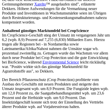
Gerinnungshemmer
Xarelto
™ ausgelaufen sind", erläuterte
Dekkers. Höhere Aufwendungen für die Vermarktung neuer
Produkte und Investitionen in Wachstumsmärkte seien im Übrigen
durch Restrukturierungs- und Kostensenkungsmaßnahmen nahezu
kompensiert worden.
Anhaltend günstiges Marktumfeld bei CropScience
Im CropScience-Geschäft stieg der Umsatz im vergangenen Jahr um
6,2 (wpb. 8,9) Prozent auf 7,255 (6,830) Milliarden Euro. Hierzu
trugen alle Regionen bei - in Nordamerika sowie
Lateinamerika/Afrika/Nahost nahmen die Umsätze sogar wb.
prozentual zweistellig zu. Getragen wurde das Wachstum vor allem
durch neue Produkte bei Crop Protection und die gute Entwicklung
bei BioScience, während
Environmental Science
leicht rückläufig
war. "Positiv wirkte sich das günstige Marktumfeld für
Agrarrohstoffe aus", so Dekkers.
Der Bereich Pflanzenschutz (Crop Protection) profitierte vom
Ausbau des Geschäfts mit neuen Produkten und steigerte den
Umsatz insgesamt wpb. um 8,9 Prozent. Die Fungizide legten wpb.
um 12,0 Prozent zu, die Saatgutbehandlungsmittel wpb. um 23,6
Prozent und die Herbizide wpb. um 9,0 Prozent. Das
Insektizidgeschäft konnte sich trotz der Einstellung des Vertriebs
älterer Produkte wpb. auf Vorjahresniveau halten.