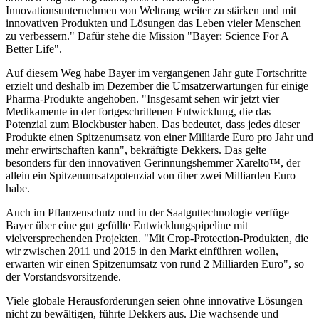
Innovationsunternehmen von Weltrang weiter zu stärken und mit
innovativen Produkten und Lösungen das Leben vieler Menschen
zu verbessern." Dafür stehe die Mission "Bayer: Science For A
Better Life".
Auf diesem Weg habe Bayer im vergangenen Jahr gute Fortschritte
erzielt und deshalb im Dezember die Umsatzerwartungen für einige
Pharma-Produkte angehoben. "Insgesamt sehen wir jetzt vier
Medikamente in der fortgeschrittenen Entwicklung, die das
Potenzial zum Blockbuster haben. Das bedeutet, dass jedes dieser
Produkte einen Spitzenumsatz von einer Milliarde Euro pro Jahr und
mehr erwirtschaften kann", bekräftigte Dekkers. Das gelte
besonders für den innovativen Gerinnungshemmer Xarelto™, der
allein ein Spitzenumsatzpotenzial von über zwei Milliarden Euro
habe.
Auch im Pflanzenschutz und in der Saatguttechnologie verfüge
Bayer über eine gut gefüllte Entwicklungspipeline mit
vielversprechenden Projekten. "Mit Crop-Protection-Produkten, die
wir zwischen 2011 und 2015 in den Markt einführen wollen,
erwarten wir einen Spitzenumsatz von rund 2 Milliarden Euro", so
der Vorstandsvorsitzende.
Viele globale Herausforderungen seien ohne innovative Lösungen
nicht zu bewältigen, führte Dekkers aus. Die wachsende und