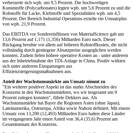
verbesserte sich wpb. um 9,5 Prozent. Die hochwertigen
Kunststoffe (Polycarbonates) legten wpb. um 5,6 Prozent zu und die
Rohstoffe für Lacke, Klebstoffe und Spezialitäten wpb. um 4,5
Prozent. Der Bereich Industrial Operations erzielte ein Umsatzplus
von wpb. 21,9 Prozent.
Das EBITDA vor Sondereinflüssen von MaterialScience gab um
13,6 Prozent auf 1,171 (1,356) Milliarden Euro nach. Dieser
Rückgang beruhte vor allem auf höheren Rohstoffkosten, die nicht
vollständig durch gestiegene Absatzpreise ausgeglichen werden
konnten. Zudem fielen höhere operative Kosten an - unter anderem
aus der Inbetriebnahme der TDI-Anlage in China. Positiv wirkten
sich unter anderem Einsparungen aus
Effizienzsteigerungsmaßnahmen aus.
Anteil der Wachstumsmärkte am Umsatz nimmt zu
"Ein weiterer positiver Aspekt ist das starke Abschneiden des
Konzerns in den Wachstumsmärkten, wo wir insgesamt um 9
Prozent zulegen konnten", führte Dekkers aus. Als
Wachstumsmärkte hat Bayer die Regionen Asien (ohne Japan),
Lateinamerika, Osteuropa, Afrika sowie Nahost definiert. Mit einem
Umsatz von 13,290 (12,493) Milliarden Euro hatten diese Länder
im vergangenen Jahr einen Anteil von 36,4 (35,6) Prozent am
Gesamtumsatz des Konzerns.