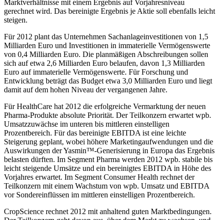
Marktverhältnisse mit einem Ergebnis auf Vorjahresniveau
gerechnet wird. Das bereinigte Ergebnis je Aktie soll ebenfalls leicht
steigen.
Für 2012 plant das Unternehmen Sachanlageinvestitionen von 1,5
Milliarden Euro und Investitionen in immaterielle Vermögenswerte
von 0,4 Milliarden Euro. Die planmäßigen Abschreibungen sollen
sich auf etwa 2,6 Milliarden Euro belaufen, davon 1,3 Milliarden
Euro auf immaterielle Vermögenswerte. Für Forschung und
Entwicklung beträgt das Budget etwa 3,0 Milliarden Euro und liegt
damit auf dem hohen Niveau der vergangenen Jahre.
Für HealthCare hat 2012 die erfolgreiche Vermarktung der neuen
Pharma-Produkte absolute Priorität. Der Teilkonzern erwartet wpb.
Umsatzzuwächse im unteren bis mittleren einstelligen
Prozentbereich. Für das bereinigte EBITDA ist eine leichte
Steigerung geplant, wobei höhere Marketingaufwendungen und die
Auswirkungen der Yasmin™-Generisierung in Europa das Ergebnis
belasten dürften. Im Segment Pharma werden 2012 wpb. stabile bis
leicht steigende Umsätze und ein bereinigtes EBITDA in Höhe des
Vorjahres erwartet. Im Segment Consumer Health rechnet der
Teilkonzern mit einem Wachstum von wpb. Umsatz und EBITDA
vor Sondereinflüssen im mittleren einstelligen Prozentbereich.
CropScience rechnet 2012 mit anhaltend guten Marktbedingungen.