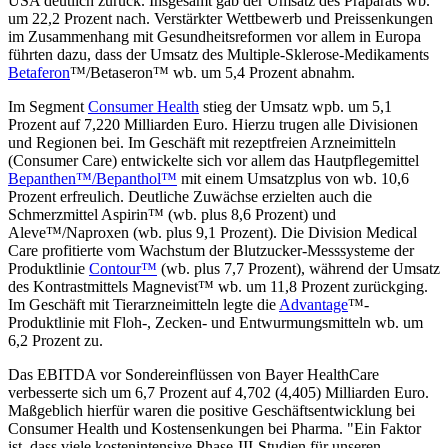
USA deutlich zurück. Insgesamt gab der Umsatz des Präparats wb.
um 22,2 Prozent nach. Verstärkter Wettbewerb und Preissenkungen
im Zusammenhang mit Gesundheitsreformen vor allem in Europa
führten dazu, dass der Umsatz des Multiple-Sklerose-Medikaments
Betaferon
™/Betaseron™ wb. um 5,4 Prozent abnahm.
Im Segment
Consumer Health
stieg der Umsatz wpb. um 5,1
Prozent auf 7,220 Milliarden Euro. Hierzu trugen alle Divisionen
und Regionen bei. Im Geschäft mit rezeptfreien Arzneimitteln
(Consumer Care) entwickelte sich vor allem das Hautpflegemittel
Bepanthen™/Bepanthol™
mit einem Umsatzplus von wb. 10,6
Prozent erfreulich. Deutliche Zuwächse erzielten auch die
Schmerzmittel Aspirin™ (wb. plus 8,6 Prozent) und
Aleve™/Naproxen (wb. plus 9,1 Prozent). Die Division Medical
Care profitierte vom Wachstum der Blutzucker-Messsysteme der
Produktlinie
Contour™
(wb. plus 7,7 Prozent), während der Umsatz
des Kontrastmittels Magnevist™ wb. um 11,8 Prozent zurückging.
Im Geschäft mit Tierarzneimitteln legte die
Advantage
™-
Produktlinie mit Floh-, Zecken- und Entwurmungsmitteln wb. um
6,2 Prozent zu.
Das EBITDA vor Sondereinflüssen von Bayer HealthCare
verbesserte sich um 6,7 Prozent auf 4,702 (4,405) Milliarden Euro.
Maßgeblich hierfür waren die positive Geschäftsentwicklung bei
Consumer Health und Kostensenkungen bei Pharma. "Ein Faktor
ist, dass viele kostenintensive Phase-III-Studien für unseren