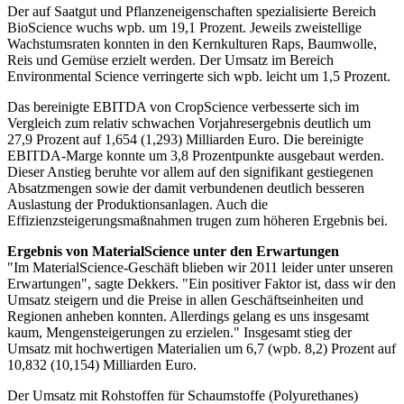
Der auf Saatgut und Pflanzeneigenschaften spezialisierte Bereich
BioScience wuchs wpb. um 19,1 Prozent. Jeweils zweistellige
Wachstumsraten konnten in den Kernkulturen Raps, Baumwolle,
Reis und Gemüse erzielt werden. Der Umsatz im Bereich
Environmental Science verringerte sich wpb. leicht um 1,5 Prozent.
Das bereinigte EBITDA von CropScience verbesserte sich im
Vergleich zum relativ schwachen Vorjahresergebnis deutlich um
27,9 Prozent auf 1,654 (1,293) Milliarden Euro. Die bereinigte
EBITDA-Marge konnte um 3,8 Prozentpunkte ausgebaut werden.
Dieser Anstieg beruhte vor allem auf den signifikant gestiegenen
Absatzmengen sowie der damit verbundenen deutlich besseren
Auslastung der Produktionsanlagen. Auch die
Effizienzsteigerungsmaßnahmen trugen zum höheren Ergebnis bei.
Ergebnis von MaterialScience unter den Erwartungen
"Im MaterialScience-Geschäft blieben wir 2011 leider unter unseren
Erwartungen", sagte Dekkers. "Ein positiver Faktor ist, dass wir den
Umsatz steigern und die Preise in allen Geschäftseinheiten und
Regionen anheben konnten. Allerdings gelang es uns insgesamt
kaum, Mengensteigerungen zu erzielen." Insgesamt stieg der
Umsatz mit hochwertigen Materialien um 6,7 (wpb. 8,2) Prozent auf
10,832 (10,154) Milliarden Euro.
Der Umsatz mit Rohstoffen für Schaumstoffe (Polyurethanes)