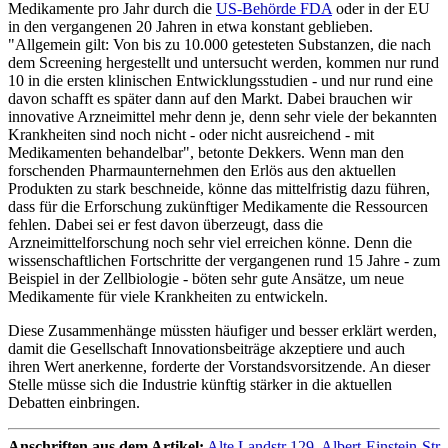
Medikamente pro Jahr durch die
US-Behörde FDA
oder in der EU
in den vergangenen 20 Jahren in etwa konstant geblieben.
"Allgemein gilt: Von bis zu 10.000 getesteten Substanzen, die nach
dem Screening hergestellt und untersucht werden, kommen nur rund
10 in die ersten klinischen Entwicklungsstudien - und nur rund eine
davon schafft es später dann auf den Markt. Dabei brauchen wir
innovative Arzneimittel mehr denn je, denn sehr viele der bekannten
Krankheiten sind noch nicht - oder nicht ausreichend - mit
Medikamenten behandelbar", betonte Dekkers. Wenn man den
forschenden Pharmaunternehmen den Erlös aus den aktuellen
Produkten zu stark beschneide, könne das mittelfristig dazu führen,
dass für die Erforschung zukünftiger Medikamente die Ressourcen
fehlen. Dabei sei er fest davon überzeugt, dass die
Arzneimittelforschung noch sehr viel erreichen könne. Denn die
wissenschaftlichen Fortschritte der vergangenen rund 15 Jahre - zum
Beispiel in der Zellbiologie - böten sehr gute Ansätze, um neue
Medikamente für viele Krankheiten zu entwickeln.
Diese Zusammenhänge müssten häufiger und besser erklärt werden,
damit die Gesellschaft Innovationsbeiträge akzeptiere und auch
ihren Wert anerkenne, forderte der Vorstandsvorsitzende. An dieser
Stelle müsse sich die Industrie künftig stärker in die aktuellen
Debatten einbringen.
Anschriften aus dem Artikel:
Alte Landstr 129
,
Albert-Einstein-Str