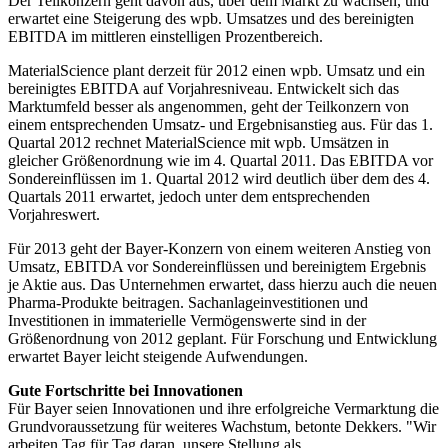
Der Teilkonzern geht davon aus, über dem Markt zu wachsen, und
erwartet eine Steigerung des wpb. Umsatzes und des bereinigten
EBITDA im mittleren einstelligen Prozentbereich.
MaterialScience plant derzeit für 2012 einen wpb. Umsatz und ein
bereinigtes EBITDA auf Vorjahresniveau. Entwickelt sich das
Marktumfeld besser als angenommen, geht der Teilkonzern von
einem entsprechenden Umsatz- und Ergebnisanstieg aus. Für das 1.
Quartal 2012 rechnet MaterialScience mit wpb. Umsätzen in
gleicher Größenordnung wie im 4. Quartal 2011. Das EBITDA vor
Sondereinflüssen im 1. Quartal 2012 wird deutlich über dem des 4.
Quartals 2011 erwartet, jedoch unter dem entsprechenden
Vorjahreswert.
Für 2013 geht der Bayer-Konzern von einem weiteren Anstieg von
Umsatz, EBITDA vor Sondereinflüssen und bereinigtem Ergebnis
je Aktie aus. Das Unternehmen erwartet, dass hierzu auch die neuen
Pharma-Produkte beitragen. Sachanlageinvestitionen und
Investitionen in immaterielle Vermögenswerte sind in der
Größenordnung von 2012 geplant. Für Forschung und Entwicklung
erwartet Bayer leicht steigende Aufwendungen.
Gute Fortschritte bei Innovationen
Für Bayer seien Innovationen und ihre erfolgreiche Vermarktung die
Grundvoraussetzung für weiteres Wachstum, betonte Dekkers. "Wir
arbeiten Tag für Tag daran, unsere Stellung als