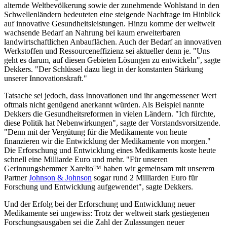
alternde Weltbevölkerung sowie der zunehmende Wohlstand in den
Schwellenländern bedeuteten eine steigende Nachfrage im Hinblick
auf innovative Gesundheitsleistungen. Hinzu komme der weltweit
wachsende Bedarf an Nahrung bei kaum erweiterbaren
landwirtschaftlichen Anbauflächen. Auch der Bedarf an innovativen
Werkstoffen und Ressourceneffizienz sei aktueller denn je. "Uns
geht es darum, auf diesen Gebieten Lösungen zu entwickeln", sagte
Dekkers. "Der Schlüssel dazu liegt in der konstanten Stärkung
unserer Innovationskraft."
Tatsache sei jedoch, dass Innovationen und ihr angemessener Wert
oftmals nicht genügend anerkannt würden. Als Beispiel nannte
Dekkers die Gesundheitsreformen in vielen Ländern. "Ich fürchte,
diese Politik hat Nebenwirkungen", sagte der Vorstandsvorsitzende.
"Denn mit der Vergütung für die Medikamente von heute
finanzieren wir die Entwicklung der Medikamente von morgen."
Die Erforschung und Entwicklung eines Medikaments koste heute
schnell eine Milliarde Euro und mehr. "Für unseren
Gerinnungshemmer Xarelto™ haben wir gemeinsam mit unserem
Partner
Johnson & Johnson
sogar rund 2 Milliarden Euro für
Forschung und Entwicklung aufgewendet", sagte Dekkers.
Und der Erfolg bei der Erforschung und Entwicklung neuer
Medikamente sei ungewiss: Trotz der weltweit stark gestiegenen
Forschungsausgaben sei die Zahl der Zulassungen neuer