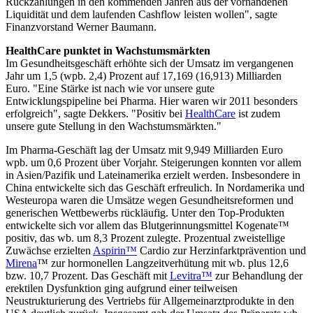
Rückzahlungen in den kommenden Jahren aus der vorhandenen
Liquidität und dem laufenden Cashflow leisten wollen", sagte
Finanzvorstand Werner Baumann.
HealthCare punktet in Wachstumsmärkten
Im Gesundheitsgeschäft erhöhte sich der Umsatz im vergangenen
Jahr um 1,5 (wpb. 2,4) Prozent auf 17,169 (16,913) Milliarden
Euro. "Eine Stärke ist nach wie vor unsere gute
Entwicklungspipeline bei Pharma. Hier waren wir 2011 besonders
erfolgreich", sagte Dekkers. "Positiv bei
HealthCare
ist zudem
unsere gute Stellung in den Wachstumsmärkten."
Im Pharma-Geschäft lag der Umsatz mit 9,949 Milliarden Euro
wpb. um 0,6 Prozent über Vorjahr. Steigerungen konnten vor allem
in Asien/Pazifik und Lateinamerika erzielt werden. Insbesondere in
China entwickelte sich das Geschäft erfreulich. In Nordamerika und
Westeuropa waren die Umsätze wegen Gesundheitsreformen und
generischen Wettbewerbs rückläufig. Unter den Top-Produkten
entwickelte sich vor allem das Blutgerinnungsmittel Kogenate™
positiv, das wb. um 8,3 Prozent zulegte. Prozentual zweistellige
Zuwächse erzielten
Aspirin™
Cardio zur Herzinfarktprävention und
Mirena
™ zur hormonellen Langzeitverhütung mit wb. plus 12,6
bzw. 10,7 Prozent. Das Geschäft mit
Levitra™
zur Behandlung der
erektilen Dysfunktion ging aufgrund einer teilweisen
Neustrukturierung des Vertriebs für Allgemeinarztprodukte in den