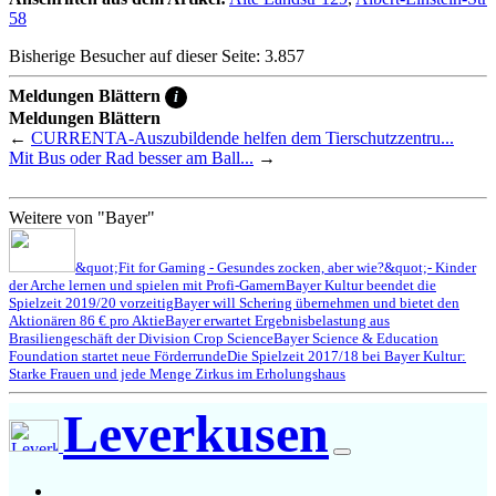
58
Bisherige Besucher auf dieser Seite: 3.857
Meldungen Blättern
i
Meldungen Blättern
←
CURRENTA-Auszubildende helfen dem Tierschutzzentru...
Mit Bus oder Rad besser am Ball...
→
Weitere von "Bayer"
&quot;Fit for Gaming - Gesundes zocken, aber wie?&quot;- Kinder
der Arche lernen und spielen mit Profi-Gamern
Bayer Kultur beendet die
Spielzeit 2019/20 vorzeitig
Bayer will Schering übernehmen und bietet den
Aktionären 86 € pro Aktie
Bayer erwartet Ergebnisbelastung aus
Brasiliengeschäft der Division Crop Science
Bayer Science & Education
Foundation startet neue Förderrunde
Die Spielzeit 2017/18 bei Bayer Kultur:
Starke Frauen und jede Menge Zirkus im Erholungshaus
Leverkusen