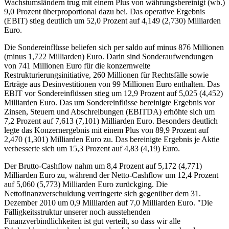
Wachstumsländern trug mit einem Plus von währungsbereinigt (wb.)
9,0 Prozent überproportional dazu bei. Das operative Ergebnis
(EBIT) stieg deutlich um 52,0 Prozent auf 4,149 (2,730) Milliarden
Euro.
Die Sondereinflüsse beliefen sich per saldo auf minus 876 Millionen
(minus 1,722 Milliarden) Euro. Darin sind Sonderaufwendungen
von 741 Millionen Euro für die konzernweite
Restrukturierungsinitiative, 260 Millionen für Rechtsfälle sowie
Erträge aus Desinvestitionen von 99 Millionen Euro enthalten. Das
EBIT vor Sondereinflüssen stieg um 12,9 Prozent auf 5,025 (4,452)
Milliarden Euro. Das um Sondereinflüsse bereinigte Ergebnis vor
Zinsen, Steuern und Abschreibungen (EBITDA) erhöhte sich um
7,2 Prozent auf 7,613 (7,101) Milliarden Euro. Besonders deutlich
legte das Konzernergebnis mit einem Plus von 89,9 Prozent auf
2,470 (1,301) Milliarden Euro zu. Das bereinigte Ergebnis je Aktie
verbesserte sich um 15,3 Prozent auf 4,83 (4,19) Euro.
Der Brutto-Cashflow nahm um 8,4 Prozent auf 5,172 (4,771)
Milliarden Euro zu, während der Netto-Cashflow um 12,4 Prozent
auf 5,060 (5,773) Milliarden Euro zurückging. Die
Nettofinanzverschuldung verringerte sich gegenüber dem 31.
Dezember 2010 um 0,9 Milliarden auf 7,0 Milliarden Euro. "Die
Fälligkeitsstruktur unserer noch ausstehenden
Finanzverbindlichkeiten ist gut verteilt, so dass wir alle