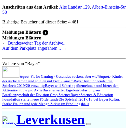
Anschriften aus dem Artikel:
Alte Landstr 129
,
Albert-Einstein-Str
58
Bisherige Besucher auf dieser Seite: 4.481
Meldungen Blättern
i
Meldungen Blättern
←
Bundesweiter Tag der Archive...
Auf dem Parkplatz angefahren...
→
Weitere von "Bayer"
&quot;Fit for Gaming - Gesundes zocken, aber wie?&quot;- Kinder
der Arche lernen und spielen mit Profi-Gamern
Bayer Kultur beendet die
Spielzeit 2019/20 vorzeitig
Bayer will Schering übernehmen und bietet den
Aktionären 86 € pro Aktie
Bayer erwartet Ergebnisbelastung aus
Brasiliengeschäft der Division Crop Science
Bayer Science & Education
Foundation startet neue Förderrunde
Die Spielzeit 2017/18 bei Bayer Kultur:
Starke Frauen und jede Menge Zirkus im Erholungshaus
Leverkusen