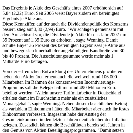
Das Ergebnis je Aktie des Geschäftsjahres 2007 erhöhte sich auf
5,84 (2,22) Euro. Seit 2006 weist Bayer zudem ein bereinigtes
Ergebnis je Aktie aus.
Diese Kennziffer, auf der auch die Dividendenpolitik des Konzerns
basiert, stieg auf 3,80 (2,99) Euro. "Wir schlagen gemeinsam mit
dem Aufsichtsrat vor, die Dividende je Aktie für das Jahr 2007 um
35 Prozent auf 1,35 Euro zu erhöhen", sagte Wenning. Damit
schütte Bayer 36 Prozent des bereinigten Ergebnisses je Aktie aus
und bewege sich innerhalb der angekündigten Bandbreite von 30
bis 40 Prozent. Die Ausschüttungssumme werde mehr als 1
Milliarde Euro betragen.
Von der erfreulichen Entwicklung des Unternehmens profitieren
neben den Aktionären erneut auch die weltweit rund 106.000
Mitarbeiter. Im Rahmen des konzernweiten Incentivierungs-
Programms soll die Belegschaft mit rund 490 Millionen Euro
beteiligt werden. "Allein unsere Tarifmitarbeiter in Deutschland
erhalten damit im Durchschnitt mehr als ein zusätzliches
Monatsgehalt", sagte Wenning. Neben diesem beachtlichen Betrag
als variablem Einkommen hätten die Mitarbeiter aber auch ihr festes
Einkommen verbessert. Insgesamt habe der Anstieg der
Gesamteinkommen in den letzten Jahren deutlich über der Inflation
gelegen. Zusätzlich kämen die Beschäftigten bereits seit Jahren in
den Genuss von Aktien-Beteiligungsprogrammen. "Damit setzen