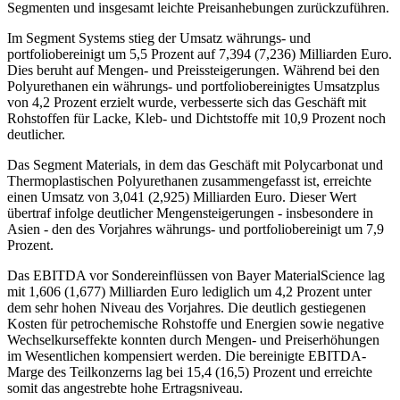
Segmenten und insgesamt leichte Preisanhebungen zurückzuführen.
Im Segment Systems stieg der Umsatz währungs- und
portfoliobereinigt um 5,5 Prozent auf 7,394 (7,236) Milliarden Euro.
Dies beruht auf Mengen- und Preissteigerungen. Während bei den
Polyurethanen ein währungs- und portfoliobereinigtes Umsatzplus
von 4,2 Prozent erzielt wurde, verbesserte sich das Geschäft mit
Rohstoffen für Lacke, Kleb- und Dichtstoffe mit 10,9 Prozent noch
deutlicher.
Das Segment Materials, in dem das Geschäft mit Polycarbonat und
Thermoplastischen Polyurethanen zusammengefasst ist, erreichte
einen Umsatz von 3,041 (2,925) Milliarden Euro. Dieser Wert
übertraf infolge deutlicher Mengensteigerungen - insbesondere in
Asien - den des Vorjahres währungs- und portfoliobereinigt um 7,9
Prozent.
Das EBITDA vor Sondereinflüssen von Bayer MaterialScience lag
mit 1,606 (1,677) Milliarden Euro lediglich um 4,2 Prozent unter
dem sehr hohen Niveau des Vorjahres. Die deutlich gestiegenen
Kosten für petrochemische Rohstoffe und Energien sowie negative
Wechselkurseffekte konnten durch Mengen- und Preiserhöhungen
im Wesentlichen kompensiert werden. Die bereinigte EBITDA-
Marge des Teilkonzerns lag bei 15,4 (16,5) Prozent und erreichte
somit das angestrebte hohe Ertragsniveau.