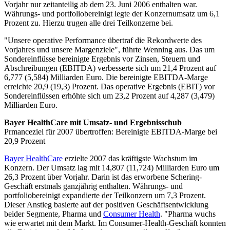
Vorjahr nur zeitanteilig ab dem 23. Juni 2006 enthalten war.
Währungs- und portfoliobereinigt legte der Konzernumsatz um 6,1
Prozent zu. Hierzu trugen alle drei Teilkonzerne bei.
"Unsere operative Performance übertraf die Rekordwerte des
Vorjahres und unsere Margenziele", führte Wenning aus. Das um
Sondereinflüsse bereinigte Ergebnis vor Zinsen, Steuern und
Abschreibungen (EBITDA) verbesserte sich um 21,4 Prozent auf
6,777 (5,584) Milliarden Euro. Die bereinigte EBITDA-Marge
erreichte 20,9 (19,3) Prozent. Das operative Ergebnis (EBIT) vor
Sondereinflüssen erhöhte sich um 23,2 Prozent auf 4,287 (3,479)
Milliarden Euro.
Bayer HealthCare mit Umsatz- und Ergebnisschub
Prmanceziel für 2007 übertroffen: Bereinigte EBITDA-Marge bei
20,9 Prozent
Bayer HealthCare
erzielte 2007 das kräftigste Wachstum im
Konzern. Der Umsatz lag mit 14,807 (11,724) Milliarden Euro um
26,3 Prozent über Vorjahr. Darin ist das erworbene Schering-
Geschäft erstmals ganzjährig enthalten. Währungs- und
portfoliobereinigt expandierte der Teilkonzern um 7,3 Prozent.
Dieser Anstieg basierte auf der positiven Geschäftsentwicklung
beider Segmente, Pharma und
Consumer Health
. "Pharma wuchs
wie erwartet mit dem Markt. Im Consumer-Health-Geschäft konnten