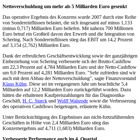
Nettoverschuldung um mehr als 5 Milliarden Euro gesenkt
Das operative Ergebnis des Konzerns wurde 2007 durch eine Reihe
von Sondereinflüssen belastet, die sich insgesamt auf minus 1,133
(minus 0,717) Milliarden Euro beliefen. Mit nahezu 700 Millionen
Euro betraf ein Großteil davon den Erwerb und die Integration von
Schering. Nach Sondereinflüssen stieg das EBIT um 14,2 Prozent
auf 3,154 (2,762) Milliarden Euro.
Dank der erfreulichen Geschäftsentwicklung sowie der ganzjährigen
Einbeziehung von Schering verbesserte sich der Brutto-Cashflow
um 22,3 Prozent auf 4,784 Milliarden Euro und der Netto-Cashflow
um 9,0 Prozent auf 4,281 Milliarden Euro. "Sehr zufrieden sind wir
auch mit dem Abbau der Nettoverschuldung", sagte Finanzvorstand
Klaus Kühn
. Diese sei im vergangenen Jahr um beachtliche 5,4
Milliarden auf 12,2 Milliarden Euro zurückgeführt worden. Dazu
hätten die erhaltenen Kaufpreiszahlungen für das Diagnostika-
Geschäft,
H. C. Starck
und
Wolff Walsrode
sowie die Verbesserung
des operativen Cashflows beigetragen, erläuterte Kühn.
Unter Berücksichtigung des Ergebnisses aus nicht-fortzuführenden
Geschäften in Höhe von 2,4 Milliarden Euro stieg das
Konzernergebnis auf 4,711 (1,683) Milliarden Euro.
Verbesserte Performance auch im 4. Quartal