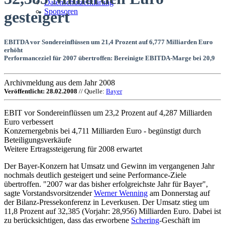
Datenschutzerklärung
Sponsoren
gesteigert
EBITDA vor Sondereinflüssen um 21,4 Prozent auf 6,777 Milliarden Euro
erhöht
Performanceziel für 2007 übertroffen: Bereinigte EBITDA-Marge bei 20,9
Archivmeldung aus dem Jahr 2008
Veröffentlicht: 28.02.2008
// Quelle:
Bayer
EBIT vor Sondereinflüssen um 23,2 Prozent auf 4,287 Milliarden
Euro verbessert
Konzernergebnis bei 4,711 Milliarden Euro - begünstigt durch
Beteiligungsverkäufe
Weitere Ertragssteigerung für 2008 erwartet
Der Bayer-Konzern hat Umsatz und Gewinn im vergangenen Jahr
nochmals deutlich gesteigert und seine Performance-Ziele
übertroffen. "2007 war das bisher erfolgreichste Jahr für Bayer",
sagte Vorstandsvorsitzender
Werner Wenning
am Donnerstag auf
der Bilanz-Pressekonferenz in Leverkusen. Der Umsatz stieg um
11,8 Prozent auf 32,385 (Vorjahr: 28,956) Milliarden Euro. Dabei ist
zu berücksichtigen, dass das erworbene
Schering
-Geschäft im