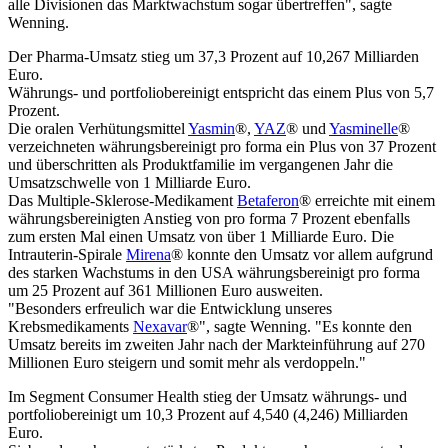
alle Divisionen das Marktwachstum sogar übertreffen", sagte
Wenning.
Der Pharma-Umsatz stieg um 37,3 Prozent auf 10,267 Milliarden
Euro.
Währungs- und portfoliobereinigt entspricht das einem Plus von 5,7
Prozent.
Die oralen Verhütungsmittel
Yasmin
®,
YAZ
® und
Yasminelle
®
verzeichneten währungsbereinigt pro forma ein Plus von 37 Prozent
und überschritten als Produktfamilie im vergangenen Jahr die
Umsatzschwelle von 1 Milliarde Euro.
Das Multiple-Sklerose-Medikament
Betaferon
® erreichte mit einem
währungsbereinigten Anstieg von pro forma 7 Prozent ebenfalls
zum ersten Mal einen Umsatz von über 1 Milliarde Euro. Die
Intrauterin-Spirale
Mirena
® konnte den Umsatz vor allem aufgrund
des starken Wachstums in den USA währungsbereinigt pro forma
um 25 Prozent auf 361 Millionen Euro ausweiten.
"Besonders erfreulich war die Entwicklung unseres
Krebsmedikaments
Nexavar
®", sagte Wenning. "Es konnte den
Umsatz bereits im zweiten Jahr nach der Markteinführung auf 270
Millionen Euro steigern und somit mehr als verdoppeln."
Im Segment Consumer Health stieg der Umsatz währungs- und
portfoliobereinigt um 10,3 Prozent auf 4,540 (4,246) Milliarden
Euro.