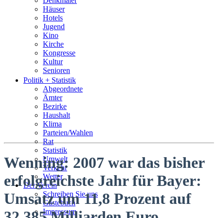
Denkmäler
Häuser
Hotels
Jugend
Kino
Kirche
Kongresse
Kultur
Senioren
Stadtführer
Politik + Statistik
Straßen
Abgeordnete
Ämter
Bezirke
Haushalt
Klima
Parteien/Wahlen
Rat
Statistik
Wenning: 2007 war das bisher
Umwelt
Verkehr
erfolgreichste Jahr für Bayer:
Wetter
Der Verein
Schreiben Sie uns
Umsatz um 11,8 Prozent auf
Gästebuch
Impressum
32,385 Milliarden Euro