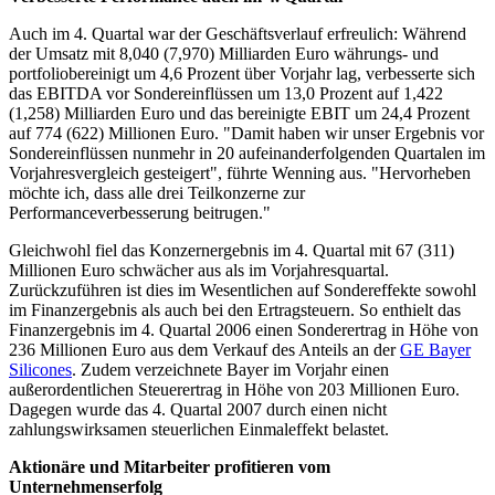
Auch im 4. Quartal war der Geschäftsverlauf erfreulich: Während
der Umsatz mit 8,040 (7,970) Milliarden Euro währungs- und
portfoliobereinigt um 4,6 Prozent über Vorjahr lag, verbesserte sich
das EBITDA vor Sondereinflüssen um 13,0 Prozent auf 1,422
(1,258) Milliarden Euro und das bereinigte EBIT um 24,4 Prozent
auf 774 (622) Millionen Euro. "Damit haben wir unser Ergebnis vor
Sondereinflüssen nunmehr in 20 aufeinanderfolgenden Quartalen im
Vorjahresvergleich gesteigert", führte Wenning aus. "Hervorheben
möchte ich, dass alle drei Teilkonzerne zur
Performanceverbesserung beitrugen."
Gleichwohl fiel das Konzernergebnis im 4. Quartal mit 67 (311)
Millionen Euro schwächer aus als im Vorjahresquartal.
Zurückzuführen ist dies im Wesentlichen auf Sondereffekte sowohl
im Finanzergebnis als auch bei den Ertragsteuern. So enthielt das
Finanzergebnis im 4. Quartal 2006 einen Sonderertrag in Höhe von
236 Millionen Euro aus dem Verkauf des Anteils an der
GE Bayer
Silicones
. Zudem verzeichnete Bayer im Vorjahr einen
außerordentlichen Steuerertrag in Höhe von 203 Millionen Euro.
Dagegen wurde das 4. Quartal 2007 durch einen nicht
zahlungswirksamen steuerlichen Einmaleffekt belastet.
Aktionäre und Mitarbeiter profitieren vom
Unternehmenserfolg