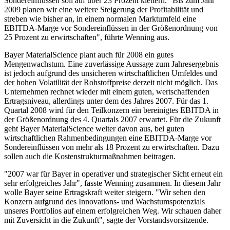
Sondereinflüssen soll auf über 23 Prozent klettern. "Bis zum Jahr
2009 planen wir eine weitere Steigerung der Profitabilität und
streben wie bisher an, in einem normalen Marktumfeld eine
EBITDA-Marge vor Sondereinflüssen in der Größenordnung von
25 Prozent zu erwirtschaften", führte Wenning aus.
Bayer MaterialScience plant auch für 2008 ein gutes
Mengenwachstum. Eine zuverlässige Aussage zum Jahresergebnis
ist jedoch aufgrund des unsicheren wirtschaftlichen Umfeldes und
der hohen Volatilität der Rohstoffpreise derzeit nicht möglich. Das
Unternehmen rechnet wieder mit einem guten, wertschaffenden
Ertragsniveau, allerdings unter dem des Jahres 2007. Für das 1.
Quartal 2008 wird für den Teilkonzern ein bereinigtes EBITDA in
der Größenordnung des 4. Quartals 2007 erwartet. Für die Zukunft
geht Bayer MaterialScience weiter davon aus, bei guten
wirtschaftlichen Rahmenbedingungen eine EBITDA-Marge vor
Sondereinflüssen von mehr als 18 Prozent zu erwirtschaften. Dazu
sollen auch die Kostenstrukturmaßnahmen beitragen.
"2007 war für Bayer in operativer und strategischer Sicht erneut ein
sehr erfolgreiches Jahr", fasste Wenning zusammen. In diesem Jahr
wolle Bayer seine Ertragskraft weiter steigern. "Wir sehen den
Konzern aufgrund des Innovations- und Wachstumspotenzials
unseres Portfolios auf einem erfolgreichen Weg. Wir schauen daher
mit Zuversicht in die Zukunft", sagte der Vorstandsvorsitzende.