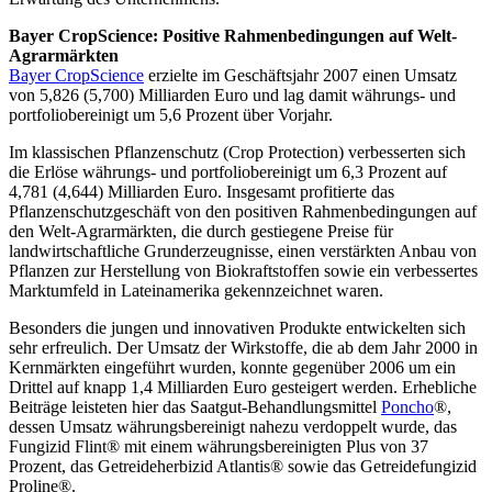
Bayer CropScience: Positive Rahmenbedingungen auf Welt-
Agrarmärkten
Bayer CropScience
erzielte im Geschäftsjahr 2007 einen Umsatz
von 5,826 (5,700) Milliarden Euro und lag damit währungs- und
portfoliobereinigt um 5,6 Prozent über Vorjahr.
Im klassischen Pflanzenschutz (Crop Protection) verbesserten sich
die Erlöse währungs- und portfoliobereinigt um 6,3 Prozent auf
4,781 (4,644) Milliarden Euro. Insgesamt profitierte das
Pflanzenschutzgeschäft von den positiven Rahmenbedingungen auf
den Welt-Agrarmärkten, die durch gestiegene Preise für
landwirtschaftliche Grunderzeugnisse, einen verstärkten Anbau von
Pflanzen zur Herstellung von Biokraftstoffen sowie ein verbessertes
Marktumfeld in Lateinamerika gekennzeichnet waren.
Besonders die jungen und innovativen Produkte entwickelten sich
sehr erfreulich. Der Umsatz der Wirkstoffe, die ab dem Jahr 2000 in
Kernmärkten eingeführt wurden, konnte gegenüber 2006 um ein
Drittel auf knapp 1,4 Milliarden Euro gesteigert werden. Erhebliche
Beiträge leisteten hier das Saatgut-Behandlungsmittel
Poncho
®,
dessen Umsatz währungsbereinigt nahezu verdoppelt wurde, das
Fungizid Flint® mit einem währungsbereinigten Plus von 37
Prozent, das Getreideherbizid Atlantis® sowie das Getreidefungizid
Proline®.