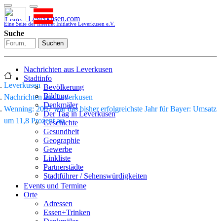
Leverkusen.com
Eine Seite der Internet Initiative Leverkusen e.V.
Suche
Suchen
Nachrichten aus Leverkusen
Stadtinfo
Leverkusen
Bevölkerung
Bildung
Nachrichten aus Leverkusen
Denkmäler
Wenning: 2007 war das bisher erfolgreichste Jahr für Bayer: Umsatz
Der Tag in Leverkusen
um 11,8 Prozent au
Geschichte
Gesundheit
Geographie
Gewerbe
Linkliste
Partnerstädte
Stadtführer / Sehenswürdigkeiten
Stadtplan
Events und Termine
Stadtteile
Orte
Sport
Adressen
Who is who
Essen+Trinken
Wohnen