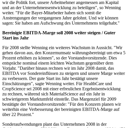
wir die Politik fort, unsere Arbeitnehmer angemessen am Kapital
und an der Unternehmensentwicklung zu beteiligen", so Wenning
weiter. "Für die Bayer-Mitarbeiter haben sich somit die
Anstrengungen der vergangenen Jahre gelohnt. Und wir können
sagen: Sie haben am Aufschwung des Unternehmens teilgehabt."
Bereinigte EBITDA-Marge soll 2008 weiter steigen / Guter
Start ins Jahr
Für 2008 stellte Wenning ein weiteres Wachstum in Aussicht. "Wir
gehen davon aus, den Konzernumsatz währungsbereinigt um etwa 5
Prozent erhöhen zu können", so der Vorstandsvorsitzende. Dies
entspräche nominal einem leichten Wachstum gegenüber dem
Vorjahr. "Darüber hinaus rechnen wir im Jahr 2008 damit, das
EBITDA vor Sondereinflüssen zu steigern und unsere Marge weiter
zu verbessern. Der gute Start ins Jahr bestätigt unsere
Einschätzungen", sagte Wenning weiter. Für HealthCare und
CropScience sei 2008 mit einer erfreulichen Ergebnisentwicklung
zu rechnen, während sich MaterialScience auf ein Jahr in
schwierigerem Marktumfeld einstelle. Das Margenziel für 2009
bestätigte der Vorstandsvorsitzende: "Für den Konzern planen wir
weiterhin eine Verbesserung der bereinigten EBITDA-Marge auf
über 22 Prozent."
Sonderaufwendungen plant das Unternehmen 2008 in der