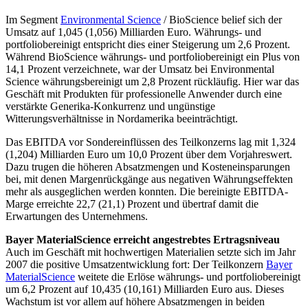
Im Segment
Environmental Science
/ BioScience belief sich der
Umsatz auf 1,045 (1,056) Milliarden Euro. Währungs- und
portfoliobereinigt entspricht dies einer Steigerung um 2,6 Prozent.
Während BioScience währungs- und portfoliobereinigt ein Plus von
14,1 Prozent verzeichnete, war der Umsatz bei Environmental
Science währungsbereinigt um 2,8 Prozent rückläufig. Hier war das
Geschäft mit Produkten für professionelle Anwender durch eine
verstärkte Generika-Konkurrenz und ungünstige
Witterungsverhältnisse in Nordamerika beeinträchtigt.
Das EBITDA vor Sondereinflüssen des Teilkonzerns lag mit 1,324
(1,204) Milliarden Euro um 10,0 Prozent über dem Vorjahreswert.
Dazu trugen die höheren Absatzmengen und Kosteneinsparungen
bei, mit denen Margenrückgänge aus negativen Währungseffekten
mehr als ausgeglichen werden konnten. Die bereinigte EBITDA-
Marge erreichte 22,7 (21,1) Prozent und übertraf damit die
Erwartungen des Unternehmens.
Bayer MaterialScience erreicht angestrebtes Ertragsniveau
Auch im Geschäft mit hochwertigen Materialien setzte sich im Jahr
2007 die positive Umsatzentwicklung fort: Der Teilkonzern
Bayer
MaterialScience
weitete die Erlöse währungs- und portfoliobereinigt
um 6,2 Prozent auf 10,435 (10,161) Milliarden Euro aus. Dieses
Wachstum ist vor allem auf höhere Absatzmengen in beiden