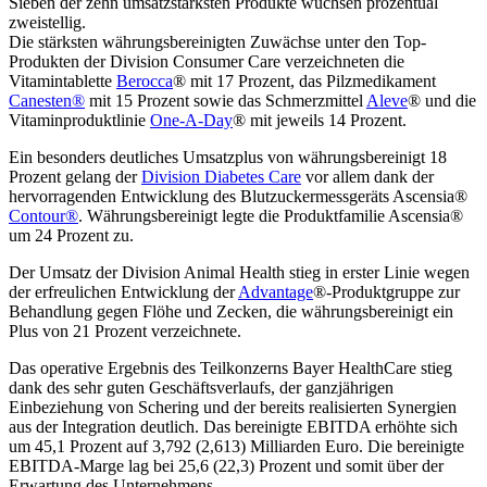
Sieben der zehn umsatzstärksten Produkte wuchsen prozentual
zweistellig.
Die stärksten währungsbereinigten Zuwächse unter den Top-
Produkten der Division Consumer Care verzeichneten die
Vitamintablette
Berocca
® mit 17 Prozent, das Pilzmedikament
Canesten®
mit 15 Prozent sowie das Schmerzmittel
Aleve
® und die
Vitaminproduktlinie
One-A-Day
® mit jeweils 14 Prozent.
Ein besonders deutliches Umsatzplus von währungsbereinigt 18
Prozent gelang der
Division Diabetes Care
vor allem dank der
hervorragenden Entwicklung des Blutzuckermessgeräts Ascensia®
Contour®
. Währungsbereinigt legte die Produktfamilie Ascensia®
um 24 Prozent zu.
Der Umsatz der Division Animal Health stieg in erster Linie wegen
der erfreulichen Entwicklung der
Advantage
®-Produktgruppe zur
Behandlung gegen Flöhe und Zecken, die währungsbereinigt ein
Plus von 21 Prozent verzeichnete.
Das operative Ergebnis des Teilkonzerns Bayer HealthCare stieg
dank des sehr guten Geschäftsverlaufs, der ganzjährigen
Einbeziehung von Schering und der bereits realisierten Synergien
aus der Integration deutlich. Das bereinigte EBITDA erhöhte sich
um 45,1 Prozent auf 3,792 (2,613) Milliarden Euro. Die bereinigte
EBITDA-Marge lag bei 25,6 (22,3) Prozent und somit über der
Erwartung des Unternehmens.