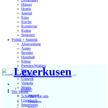
Denkmäler
Häuser
Hotels
Jugend
Kino
Kirche
Kongresse
Kultur
Senioren
Stadtführer
Politik + Statistik
Straßen
Abgeordnete
Ämter
Bezirke
Haushalt
Klima
Parteien/Wahlen
Leverkusen
Rat
Statistik
Umwelt
Verkehr
Wetter
Wohin?
Der Verein
Jugend
Schreiben Sie uns
Gästebuch
Senioren
Impressum
Kino