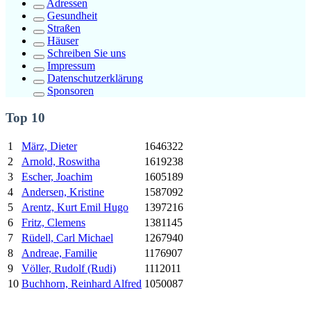
Adressen
Gesundheit
Straßen
Häuser
Schreiben Sie uns
Impressum
Datenschutzerklärung
Sponsoren
Top 10
1
März, Dieter
1646322
2
Arnold, Roswitha
1619238
3
Escher, Joachim
1605189
4
Andersen, Kristine
1587092
5
Arentz,
Kurt
Emil Hugo
1397216
6
Fritz, Clemens
1381145
7
Rüdell, Carl Michael
1267940
8
Andreae, Familie
1176907
9
Völler, Rudolf (Rudi)
1112011
10
Buchhorn, Reinhard Alfred
1050087