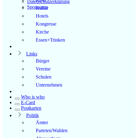
Datenschutzerklärung
Sponsoren
Kultur
Hotels
Kongresse
Kirche
Essen+Trinken
Links
Bürger
Vereine
Schulen
Unternehmen
Who is who
E-Card
Postkarten
Politik
Ämter
Parteien/Wahlen