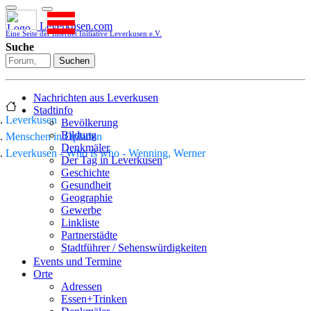
Leverkusen.com
Eine Seite der Internet Initiative Leverkusen e.V.
Suche
Suchen
Nachrichten aus Leverkusen
Stadtinfo
Leverkusen
Bevölkerung
Bildung
Menschen in Opladen
Denkmäler
Leverkusen - Who is who - Wenning, Werner
Der Tag in Leverkusen
Geschichte
Gesundheit
Geographie
Gewerbe
Linkliste
Partnerstädte
Stadtführer / Sehenswürdigkeiten
Stadtplan
Events und Termine
Stadtteile
Orte
Sport
Adressen
Who is who
Essen+Trinken
Wohnen