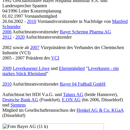
1992 Geschäftsführer Bayer Hispania Industrial S.A. und
Landessprecher Spanien
04/1996 Leiter Konzernplanung
01.02.1997 Vorstandsmitglied
26.04.2002 -
2010
Vorstandsvorsitzender in Nachfolge von
Manfred
Schneider
2006
Aufsichtsratsvorsitzender
Bayer Schering Pharma AG
2012
-
2020
Aufsichtsratsvorsitzender
2002 sowie ab
2007
Vizepräsident des Verbandes der Chemischen
Industrie (VCI)
2005 - 2007 Präsident des
VCI
2009
Leverkusener Löwe
und
Ehrenmitglied
"
Leverkusen - ein
starkes Stück Rheinland
"
2010
Aufsichtsratsvorsitzender
Bayer 04 Fußball GmbH
Aufsichtsrat bei HDI V.a.G. und
Talanx AG
(beide Hannover),
Deutsche Bank AG
(Frankfurt),
E.ON AG
(bis 2006, Düsseldorf)
und
Siemens
Mitglied im Gesellschafterausschuss der
Henkel AG & Co. KGaA
(Düsseldorf)