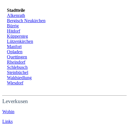
Stadtteile
Alkenrath
Bergisch Neukirchen
Bürrig
Hitdorf
Küppersteg
Lützenkirchen
Manfort
Opladen
Quettingen
Rheindorf
Schlebusch
Steinbüchel
Waldsiedlung
Wiesdorf
Leverkusen
Wohin
Links