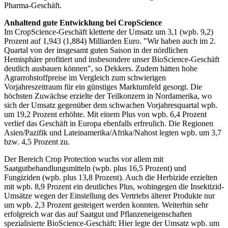
Pharma-Geschäft.
Anhaltend gute Entwicklung bei CropScience
Im CropScience-Geschäft kletterte der Umsatz um 3,1 (wpb. 9,2)
Prozent auf 1,943 (1,884) Milliarden Euro. "Wir haben auch im 2.
Quartal von der insgesamt guten Saison in der nördlichen
Hemisphäre profitiert und insbesondere unser BioScience-Geschäft
deutlich ausbauen können", so Dekkers. Zudem hätten hohe
Agrarrohstoffpreise im Vergleich zum schwierigen
Vorjahreszeitraum für ein günstiges Marktumfeld gesorgt. Die
höchsten Zuwächse erzielte der Teilkonzern in Nordamerika, wo
sich der Umsatz gegenüber dem schwachen Vorjahresquartal wpb.
um 19,2 Prozent erhöhte. Mit einem Plus von wpb. 6,4 Prozent
verlief das Geschäft in Europa ebenfalls erfreulich. Die Regionen
Asien/Pazifik und Lateinamerika/Afrika/Nahost legten wpb. um 3,7
bzw. 4,5 Prozent zu.
Der Bereich Crop Protection wuchs vor allem mit
Saatgutbehandlungsmitteln (wpb. plus 16,5 Prozent) und
Fungiziden (wpb. plus 13,8 Prozent). Auch die Herbizide erzielten
mit wpb. 8,9 Prozent ein deutliches Plus, wohingegen die Insektizid-
Umsätze wegen der Einstellung des Vertriebs älterer Produkte nur
um wpb. 2,3 Prozent gesteigert werden konnten. Weiterhin sehr
erfolgreich war das auf Saatgut und Pflanzeneigenschaften
spezialisierte BioScience-Geschäft: Hier legte der Umsatz wpb. um