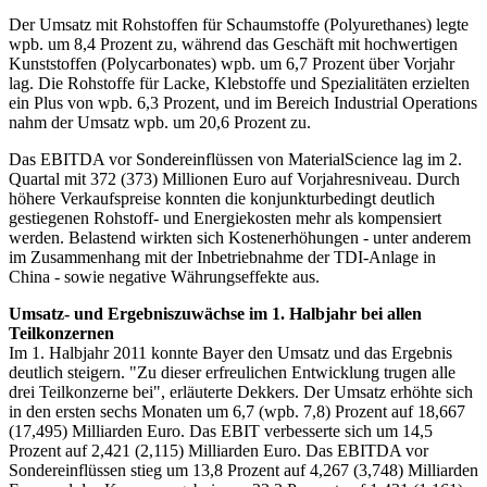
Der Umsatz mit Rohstoffen für Schaumstoffe (Polyurethanes) legte
wpb. um 8,4 Prozent zu, während das Geschäft mit hochwertigen
Kunststoffen (Polycarbonates) wpb. um 6,7 Prozent über Vorjahr
lag. Die Rohstoffe für Lacke, Klebstoffe und Spezialitäten erzielten
ein Plus von wpb. 6,3 Prozent, und im Bereich Industrial Operations
nahm der Umsatz wpb. um 20,6 Prozent zu.
Das EBITDA vor Sondereinflüssen von MaterialScience lag im 2.
Quartal mit 372 (373) Millionen Euro auf Vorjahresniveau. Durch
höhere Verkaufspreise konnten die konjunkturbedingt deutlich
gestiegenen Rohstoff- und Energiekosten mehr als kompensiert
werden. Belastend wirkten sich Kostenerhöhungen - unter anderem
im Zusammenhang mit der Inbetriebnahme der TDI-Anlage in
China - sowie negative Währungseffekte aus.
Umsatz- und Ergebniszuwächse im 1. Halbjahr bei allen
Teilkonzernen
Im 1. Halbjahr 2011 konnte Bayer den Umsatz und das Ergebnis
deutlich steigern. "Zu dieser erfreulichen Entwicklung trugen alle
drei Teilkonzerne bei", erläuterte Dekkers. Der Umsatz erhöhte sich
in den ersten sechs Monaten um 6,7 (wpb. 7,8) Prozent auf 18,667
(17,495) Milliarden Euro. Das EBIT verbesserte sich um 14,5
Prozent auf 2,421 (2,115) Milliarden Euro. Das EBITDA vor
Sondereinflüssen stieg um 13,8 Prozent auf 4,267 (3,748) Milliarden