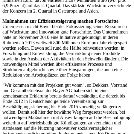
Milliarden Euro, davon entfielen 3,297 Milliarden Euro (wb. plus
6,9 Prozent) auf das 2. Quartal. Das stärkste Wachstum verzeichnete
der Konzern im 2. Quartal in Osteuropa und Asien.
Maßnahmen zur Effizienzsteigerung machen Fortschritte
Unterdessen macht Bayer bei der Fokussierung seiner Ressourcen
auf Wachstum und Innovation gute Fortschritte. Das Unternehmen
hatte im November 2010 eine Initiative angekündigt, in deren
Rahmen ab 2013 weltweit 800 Millionen Euro pro Jahr eingespart
werden sollen. Davon soll rund die Hälfte reinvestiert werden: in
Forschung und Entwicklung, die Vermarktung neuer Produkte
sowie in den Ausbau der Aktivitäten in den Schwellenländern. Die
notwendigen Mittel werden über effizientere Prozesse und
Strukturen aufgebracht sowie über Einsparungen, die auch eine
Reduktion von Arbeitsplätzen zur Folge haben.
"Wir kommen mit den Projekten gut voran", so Dekkers. Vorstand
und Gesamtbetriebsrat der Bayer AG haben sich in einer
gemeinsamen Erklärung bereits darauf verständigt, die derzeit bis
Ende 2012 in Deutschland geltende Vereinbarung zur
Beschäftigungssicherung bis Ende 2015 vorzeitig verlängern zu
wollen. Damit soll hier der bewährte Weg fortgesetzt werden, bei
notwendigen Maßnahmen mit Auswirkungen auf die Beschäftigung
weiterhin auf betriebsbedingte Kündigungen zu verzichten und
stattdessen auf die Nutzung innovativer sozialverträglicher
Instrumente zurückzugreifen. In der gemeinsamen Erklärung wird