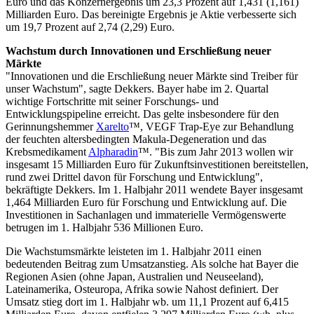
Euro und das Konzernergebnis um 23,3 Prozent auf 1,431 (1,161)
Milliarden Euro. Das bereinigte Ergebnis je Aktie verbesserte sich
um 19,7 Prozent auf 2,74 (2,29) Euro.
Wachstum durch Innovationen und Erschließung neuer
Märkte
"Innovationen und die Erschließung neuer Märkte sind Treiber für
unser Wachstum", sagte Dekkers. Bayer habe im 2. Quartal
wichtige Fortschritte mit seiner Forschungs- und
Entwicklungspipeline erreicht. Das gelte insbesondere für den
Gerinnungshemmer
Xarelto
™, VEGF Trap-Eye zur Behandlung
der feuchten altersbedingten Makula-Degeneration und das
Krebsmedikament
Alpharadin
™. "Bis zum Jahr 2013 wollen wir
insgesamt 15 Milliarden Euro für Zukunftsinvestitionen bereitstellen,
rund zwei Drittel davon für Forschung und Entwicklung",
bekräftigte Dekkers. Im 1. Halbjahr 2011 wendete Bayer insgesamt
1,464 Milliarden Euro für Forschung und Entwicklung auf. Die
Investitionen in Sachanlagen und immaterielle Vermögenswerte
betrugen im 1. Halbjahr 536 Millionen Euro.
Die Wachstumsmärkte leisteten im 1. Halbjahr 2011 einen
bedeutenden Beitrag zum Umsatzanstieg. Als solche hat Bayer die
Regionen Asien (ohne Japan, Australien und Neuseeland),
Lateinamerika, Osteuropa, Afrika sowie Nahost definiert. Der
Umsatz stieg dort im 1. Halbjahr wb. um 11,1 Prozent auf 6,415