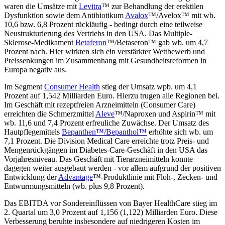
waren die Umsätze mit
Levitra
™ zur Behandlung der erektilen
Dysfunktion sowie dem Antibiotikum
Avalox
™/Avelox™ mit wb.
10,6 bzw. 6,8 Prozent rückläufig - bedingt durch eine teilweise
Neustrukturierung des Vertriebs in den USA. Das Multiple-
Sklerose-Medikament
Betaferon
™/Betaseron™ gab wb. um 4,7
Prozent nach. Hier wirkten sich ein verstärkter Wettbewerb und
Preissenkungen im Zusammenhang mit Gesundheitsreformen in
Europa negativ aus.
Im Segment
Consumer Health
stieg der Umsatz wpb. um 4,1
Prozent auf 1,542 Milliarden Euro. Hierzu trugen alle Regionen bei.
Im Geschäft mit rezeptfreien Arzneimitteln (Consumer Care)
erreichten die Schmerzmittel
Aleve
™/Naproxen und Aspirin™ mit
wb. 11,6 und 7,4 Prozent erfreuliche Zuwächse. Der Umsatz des
Hautpflegemittels
Bepanthen™/Bepanthol™
erhöhte sich wb. um
7,1 Prozent. Die Division Medical Care erreichte trotz Preis- und
Mengenrückgängen im Diabetes-Care-Geschäft in den USA das
Vorjahresniveau. Das Geschäft mit Tierarzneimitteln konnte
dagegen weiter ausgebaut werden - vor allem aufgrund der positiven
Entwicklung der
Advantage
™-Produktlinie mit Floh-, Zecken- und
Entwurmungsmitteln (wb. plus 9,8 Prozent).
Das EBITDA vor Sondereinflüssen von Bayer HealthCare stieg im
2. Quartal um 3,0 Prozent auf 1,156 (1,122) Milliarden Euro. Diese
Verbesserung beruhte insbesondere auf niedrigeren Kosten im