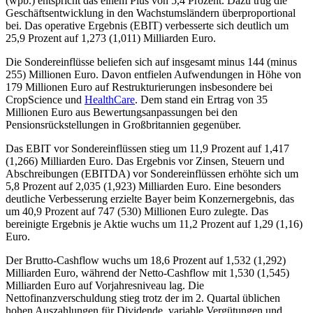
(wpb.) entspricht das einem Plus von 5,4 Prozent. Dazu trug die
Geschäftsentwicklung in den Wachstumsländern überproportional
bei. Das operative Ergebnis (EBIT) verbesserte sich deutlich um
25,9 Prozent auf 1,273 (1,011) Milliarden Euro.
Die Sondereinflüsse beliefen sich auf insgesamt minus 144 (minus
255) Millionen Euro. Davon entfielen Aufwendungen in Höhe von
179 Millionen Euro auf Restrukturierungen insbesondere bei
CropScience und
HealthCare
. Dem stand ein Ertrag von 35
Millionen Euro aus Bewertungsanpassungen bei den
Pensionsrückstellungen in Großbritannien gegenüber.
Das EBIT vor Sondereinflüssen stieg um 11,9 Prozent auf 1,417
(1,266) Milliarden Euro. Das Ergebnis vor Zinsen, Steuern und
Abschreibungen (EBITDA) vor Sondereinflüssen erhöhte sich um
5,8 Prozent auf 2,035 (1,923) Milliarden Euro. Eine besonders
deutliche Verbesserung erzielte Bayer beim Konzernergebnis, das
um 40,9 Prozent auf 747 (530) Millionen Euro zulegte. Das
bereinigte Ergebnis je Aktie wuchs um 11,2 Prozent auf 1,29 (1,16)
Euro.
Der Brutto-Cashflow wuchs um 18,6 Prozent auf 1,532 (1,292)
Milliarden Euro, während der Netto-Cashflow mit 1,530 (1,545)
Milliarden Euro auf Vorjahresniveau lag. Die
Nettofinanzverschuldung stieg trotz der im 2. Quartal üblichen
hohen Auszahlungen für Dividende, variable Vergütungen und