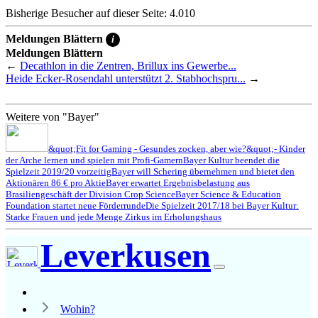
Bisherige Besucher auf dieser Seite: 4.010
Meldungen Blättern
i
Meldungen Blättern
←
Decathlon in die Zentren, Brillux ins Gewerbe...
Heide Ecker-Rosendahl unterstützt 2. Stabhochspru...
→
Weitere von "Bayer"
&quot;Fit for Gaming - Gesundes zocken, aber wie?&quot;- Kinder
der Arche lernen und spielen mit Profi-Gamern
Bayer Kultur beendet die
Spielzeit 2019/20 vorzeitig
Bayer will Schering übernehmen und bietet den
Aktionären 86 € pro Aktie
Bayer erwartet Ergebnisbelastung aus
Brasiliengeschäft der Division Crop Science
Bayer Science & Education
Foundation startet neue Förderrunde
Die Spielzeit 2017/18 bei Bayer Kultur:
Starke Frauen und jede Menge Zirkus im Erholungshaus
Leverkusen
Wohin?