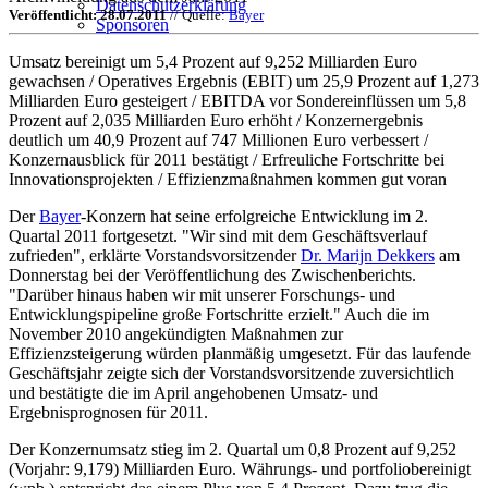
Datenschutzerklärung
Veröffentlicht: 28.07.2011
// Quelle:
Bayer
Sponsoren
Umsatz bereinigt um 5,4 Prozent auf 9,252 Milliarden Euro
gewachsen / Operatives Ergebnis (EBIT) um 25,9 Prozent auf 1,273
Milliarden Euro gesteigert / EBITDA vor Sondereinflüssen um 5,8
Prozent auf 2,035 Milliarden Euro erhöht / Konzernergebnis
deutlich um 40,9 Prozent auf 747 Millionen Euro verbessert /
Konzernausblick für 2011 bestätigt / Erfreuliche Fortschritte bei
Innovationsprojekten / Effizienzmaßnahmen kommen gut voran
Der
Bayer
-Konzern hat seine erfolgreiche Entwicklung im 2.
Quartal 2011 fortgesetzt. "Wir sind mit dem Geschäftsverlauf
zufrieden", erklärte Vorstandsvorsitzender
Dr. Marijn Dekkers
am
Donnerstag bei der Veröffentlichung des Zwischenberichts.
"Darüber hinaus haben wir mit unserer Forschungs- und
Entwicklungspipeline große Fortschritte erzielt." Auch die im
November 2010 angekündigten Maßnahmen zur
Effizienzsteigerung würden planmäßig umgesetzt. Für das laufende
Geschäftsjahr zeigte sich der Vorstandsvorsitzende zuversichtlich
und bestätigte die im April angehobenen Umsatz- und
Ergebnisprognosen für 2011.
Der Konzernumsatz stieg im 2. Quartal um 0,8 Prozent auf 9,252
(Vorjahr: 9,179) Milliarden Euro. Währungs- und portfoliobereinigt