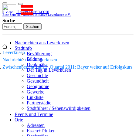
Leverkusen.com
Eine Seite der Internet Initiative Leverkusen e.V.
Suche
Suchen
Nachrichten aus Leverkusen
Stadtinfo
Leverkusen
Bevölkerung
Bildung
Nachrichten aus Leverkusen
Denkmäler
Zwischenbericht zum 2. Quartal 2011: Bayer weiter auf Erfolgskurs
Der Tag in Leverkusen
Geschichte
Gesundheit
Geographie
Gewerbe
Linkliste
Partnerstädte
Stadtführer / Sehenswürdigkeiten
Stadtplan
Events und Termine
Stadtteile
Orte
Sport
Adressen
Who is who
Essen+Trinken
Wohnen