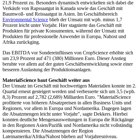
21,9 Prozent zu. Besonders dynamisch entwickelten sich dabei die
Verkäufe von Rapssaatgut in Kanada sowie das Geschäft mit
Baumwoll- und Reissaatgut in Asien. Im Geschäftsbereich
Environmental Science
blieb der Umsatz mit wpb. minus 1,7
Prozent leicht unter Vorjahr. Hier stagnierte das Geschäft mit
Produkten für private Konsumenten, während der Umsatz mit
Produkten für professionelle Anwender in Europa, Nahost und
Afrika zurückging.
Das EBITDA vor Sondereinflüssen von CropScience erhöhte sich
um 23,9 Prozent auf 471 (380) Millionen Euro. Dieser Anstieg
beruhte vor allem auf der guten Geschäftsentwicklung sowie einer
besseren Auslastung der Produktionsanlagen.
MaterialScience baut Geschäft weiter aus
Der Umsatz im Geschäft mit hochwertigen Materialien konnte im 2.
Quartal erneut gesteigert werden und verbesserte sich um 3,5 (wpb.
8,3) Prozent auf 2,782 (2,689) Milliarden Euro. "MaterialScience
profitierte von höheren Absatzpreisen in allen Business Units und
Regionen, vor allem in Europa und Nordamerika. Dagegen lagen
die Absatzmengen leicht unter Vorjahr", sagte Dekkers. Hierbei
konnten deutliche Mengenausweitungen in Europa die Rückgänge
in den Regionen Asien/Pazifik und Nordamerika nicht vollständig
kompensieren. Die Absatzmengen der Region
Lateinamerika/Afrika/Nahost blieben auf Vorjahresniveau.