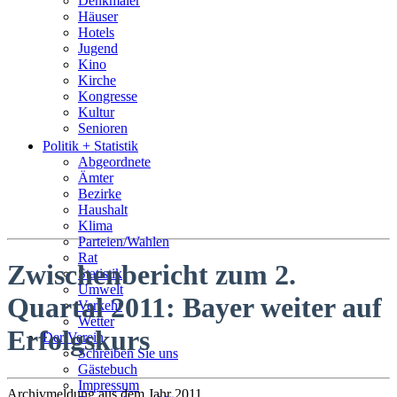
Denkmäler
Häuser
Hotels
Jugend
Kino
Kirche
Kongresse
Kultur
Senioren
Stadtführer
Politik + Statistik
Straßen
Abgeordnete
Ämter
Bezirke
Haushalt
Klima
Parteien/Wahlen
Rat
Zwischenbericht zum 2.
Statistik
Umwelt
Quartal 2011: Bayer weiter auf
Verkehr
Wetter
Erfolgskurs
Der Verein
Schreiben Sie uns
Gästebuch
Impressum
Archivmeldung aus dem Jahr 2011