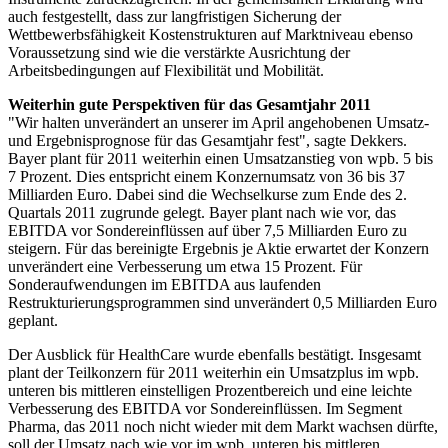
auch festgestellt, dass zur langfristigen Sicherung der
Wettbewerbsfähigkeit Kostenstrukturen auf Marktniveau ebenso
Voraussetzung sind wie die verstärkte Ausrichtung der
Arbeitsbedingungen auf Flexibilität und Mobilität.
Weiterhin gute Perspektiven für das Gesamtjahr 2011
"Wir halten unverändert an unserer im April angehobenen Umsatz-
und Ergebnisprognose für das Gesamtjahr fest", sagte Dekkers.
Bayer plant für 2011 weiterhin einen Umsatzanstieg von wpb. 5 bis
7 Prozent. Dies entspricht einem Konzernumsatz von 36 bis 37
Milliarden Euro. Dabei sind die Wechselkurse zum Ende des 2.
Quartals 2011 zugrunde gelegt. Bayer plant nach wie vor, das
EBITDA vor Sondereinflüssen auf über 7,5 Milliarden Euro zu
steigern. Für das bereinigte Ergebnis je Aktie erwartet der Konzern
unverändert eine Verbesserung um etwa 15 Prozent. Für
Sonderaufwendungen im EBITDA aus laufenden
Restrukturierungsprogrammen sind unverändert 0,5 Milliarden Euro
geplant.
Der Ausblick für HealthCare wurde ebenfalls bestätigt. Insgesamt
plant der Teilkonzern für 2011 weiterhin ein Umsatzplus im wpb.
unteren bis mittleren einstelligen Prozentbereich und eine leichte
Verbesserung des EBITDA vor Sondereinflüssen. Im Segment
Pharma, das 2011 noch nicht wieder mit dem Markt wachsen dürfte,
soll der Umsatz nach wie vor im wpb. unteren bis mittleren