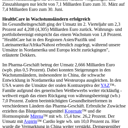
Zinszahlungen nur leicht von 7,1 Milliarden Euro zum 31. März auf
7,4 Milliarden Euro zum 30. Juni.
HealthCare in Wachstumsländern erfolgreich
Im Gesundheitsgeschäft ging der Umsatz im 2. Vierteljahr um 2,3
Prozent auf 4,208 (4,305) Milliarden Euro zurück. Währungs- und
portfoliobereinigt entspricht das einem Wachstum von 1,8 Prozent.
"HealthCare hat in den Regionen Asien/Pazifik und
Lateinamerika/Afrika/Nahost erfreulich zugelegt, während unsere
Umsätze in Nordamerika und Europa leicht zurückgingen",
erläuterte Dekkers.
Im Pharma-Geschäft betrug der Umsatz 2,666 Milliarden Euro
(wpb. plus 0,5 Prozent). Dabei konnten Steigerungen in den
Wachstumsländern, insbesondere in China, die schwache
Entwicklung in Nordamerika und Westeuropa ausgleichen. In den
USA waren die Umsätze der oralen Kontrazeptiva der
YAZ
™-
Familie aufgrund des generischen Wettbewerbs weiter rückläufig -
weltweit ergab das einen Rückgang von währungsbereinigt (wb.)
7,0 Prozent. Zudem beeinträchtigten Gesundheitsreformen in
verschiedenen Ländern das Pharma-Geschäft. Erfreuliche Zuwächse
erzielten das Blutgerinnungsmittel
Kogenate
™ und die
Hormonspirale
Mirena
™ mit wb. 15,4 bzw. 26,2 Prozent. Der
Umsatz mit
Aspirin
™ Cardio legte wb. um 10,0 Prozent zu. Hier
wurde die Vermarktung in China weiter verstärkt. Demgegenüber