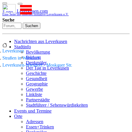
Leverkusen.com
Eine Seite der Internet Initiative Leverkusen e.V.
Suche
Suchen
Nachrichten aus Leverkusen
Stadtinfo
Leverkusen
Bevölkerung
Bildung
Straßen in Wiesdorf
Denkmäler
Leverkusen-Wiesdorf - Moskauer Str.
Der Tag in Leverkusen
Geschichte
Gesundheit
Geographie
Gewerbe
Linkliste
Partnerstädte
Stadtführer / Sehenswürdigkeiten
Stadtplan
Events und Termine
Stadtteile
Orte
Sport
Adressen
Who is who
Essen+Trinken
Wohnen