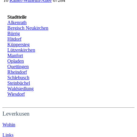
10
Kaiser-Wilhelm-Allee
67284
Stadtteile
Alkenrath
Bergisch Neukirchen
Bürrig
Hitdorf
Küppersteg
Lützenkirchen
Manfort
Opladen
Quettingen
Rheindorf
Schlebusch
Steinbüchel
Waldsiedlung
Wiesdorf
Leverkusen
Wohin
Links