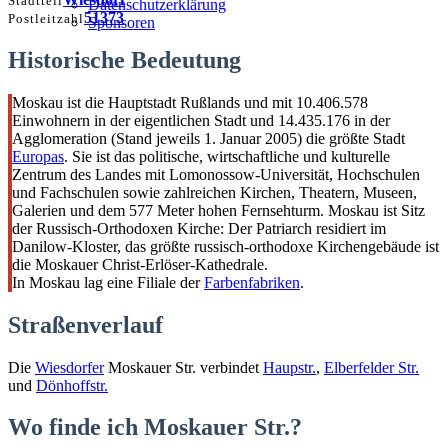
Stadtteil
Datenschutzerklärung
51373
Postleitzahl
Sponsoren
Historische Bedeutung
Moskau ist die Hauptstadt Rußlands und mit 10.406.578
Einwohnern in der eigentlichen Stadt und 14.435.176 in der
Agglomeration (Stand jeweils 1. Januar 2005) die größte Stadt
Europas
. Sie ist das politische, wirtschaftliche und kulturelle
Zentrum des Landes mit Lomonossow-Universität, Hochschulen
und Fachschulen sowie zahlreichen Kirchen, Theatern, Museen,
Galerien und dem 577 Meter hohen Fernsehturm. Moskau ist Sitz
der Russisch-Orthodoxen Kirche: Der Patriarch residiert im
Danilow-Kloster, das größte russisch-orthodoxe Kirchengebäude ist
die Moskauer Christ-Erlöser-Kathedrale.
In Moskau lag eine Filiale der
Farbenfabriken
.
Straßenverlauf
Die
Wiesdorfer
Moskauer Str. verbindet
Haupstr.
,
Elberfelder Str.
und
Dönhoffstr.
Wo finde ich Moskauer Str.?