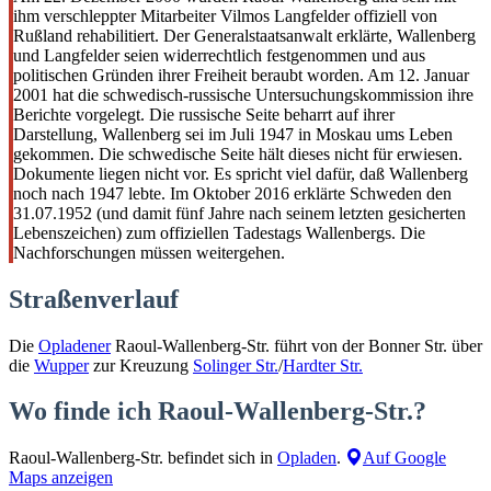
ihm verschleppter Mitarbeiter Vilmos Langfelder offiziell von
Rußland rehabilitiert. Der Generalstaatsanwalt erklärte, Wallenberg
und Langfelder seien widerrechtlich festgenommen und aus
politischen Gründen ihrer Freiheit beraubt worden. Am 12. Januar
2001 hat die schwedisch-russische Untersuchungskommission ihre
Berichte vorgelegt. Die russische Seite beharrt auf ihrer
Darstellung, Wallenberg sei im Juli 1947 in Moskau ums Leben
gekommen. Die schwedische Seite hält dieses nicht für erwiesen.
Dokumente liegen nicht vor. Es spricht viel dafür, daß Wallenberg
noch nach 1947 lebte. Im Oktober 2016 erklärte Schweden den
31.07.1952 (und damit fünf Jahre nach seinem letzten gesicherten
Lebenszeichen) zum offiziellen Tadestags Wallenbergs. Die
Nachforschungen müssen weitergehen.
Straßenverlauf
Die
Opladener
Raoul-Wallenberg-Str. führt von der Bonner Str. über
die
Wupper
zur Kreuzung
Solinger Str.
/
Hardter Str.
Wo finde ich Raoul-Wallenberg-Str.?
Raoul-Wallenberg-Str. befindet sich in
Opladen
.
Auf Google
Maps anzeigen