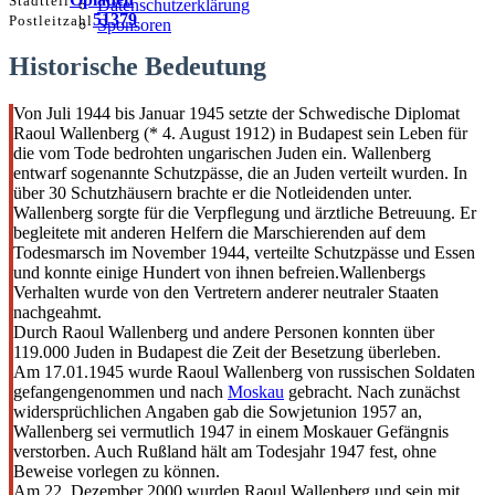
Stadtteil
Datenschutzerklärung
51379
Postleitzahl
Sponsoren
Historische Bedeutung
Von Juli 1944 bis Januar 1945 setzte der Schwedische Diplomat
Raoul Wallenberg (* 4. August 1912) in Budapest sein Leben für
die vom Tode bedrohten ungarischen Juden ein. Wallenberg
entwarf sogenannte Schutzpässe, die an Juden verteilt wurden. In
über 30 Schutzhäusern brachte er die Notleidenden unter.
Wallenberg sorgte für die Verpflegung und ärztliche Betreuung. Er
begleitete mit anderen Helfern die Marschierenden auf dem
Todesmarsch im November 1944, verteilte Schutzpässe und Essen
und konnte einige Hundert von ihnen befreien.Wallenbergs
Verhalten wurde von den Vertretern anderer neutraler Staaten
nachgeahmt.
Durch Raoul Wallenberg und andere Personen konnten über
119.000 Juden in Budapest die Zeit der Besetzung überleben.
Am 17.01.1945 wurde Raoul Wallenberg von russischen Soldaten
gefangengenommen und nach
Moskau
gebracht. Nach zunächst
widersprüchlichen Angaben gab die Sowjetunion 1957 an,
Wallenberg sei vermutlich 1947 in einem Moskauer Gefängnis
verstorben. Auch Rußland hält am Todesjahr 1947 fest, ohne
Beweise vorlegen zu können.
Am 22. Dezember 2000 wurden Raoul Wallenberg und sein mit