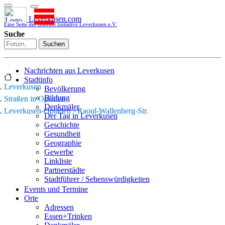
Leverkusen.com
Eine Seite der Internet Initiative Leverkusen e.V.
Suche
Suchen
Nachrichten aus Leverkusen
Stadtinfo
Leverkusen
Bevölkerung
Bildung
Straßen in Opladen
Denkmäler
Leverkusen-Opladen - Raoul-Wallenberg-Str.
Der Tag in Leverkusen
Geschichte
Gesundheit
Geographie
Gewerbe
Linkliste
Partnerstädte
Stadtführer / Sehenswürdigkeiten
Stadtplan
Events und Termine
Stadtteile
Orte
Sport
Adressen
Who is who
Essen+Trinken
Wohnen