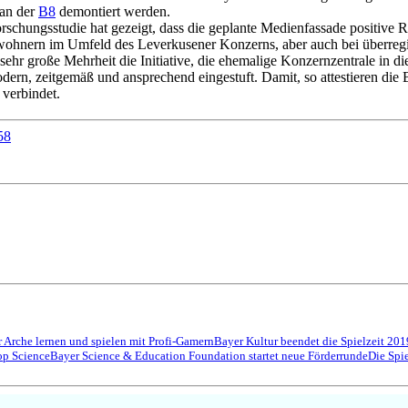
an der
B8
demontiert werden.
rschungsstudie hat gezeigt, dass die geplante Medienfassade positive R
ohnern im Umfeld des Leverkusener Konzerns, aber auch bei überregi
 sehr große Mehrheit die Initiative, die ehemalige Konzernzentrale in
dern, zeitgemäß und ansprechend eingestuft. Damit, so attestieren die B
 verbindet.
58
 Arche lernen und spielen mit Profi-Gamern
Bayer Kultur beendet die Spielzeit 201
op Science
Bayer Science & Education Foundation startet neue Förderrunde
Die Spi