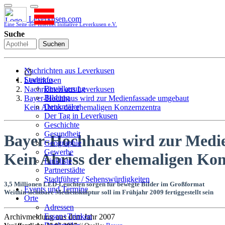
Leverkusen.com
Eine Seite der Internet Initiative Leverkusen e.V.
Suche
Suchen
Nachrichten aus Leverkusen
Stadtinfo
Leverkusen
Bevölkerung
Nachrichten aus Leverkusen
Bildung
Bayer-Hochhaus wird zur Medienfassade umgebaut
Denkmäler
Kein Abriss der ehemaligen Konzernzentra
Der Tag in Leverkusen
Geschichte
Gesundheit
Bayer-Hochhaus wird zur Medi
Geographie
Gewerbe
Kein Abriss der ehemaligen Kon
Linkliste
Partnerstädte
Stadtführer / Sehenswürdigkeiten
3,5 Millionen LED-Leuchten sorgen für bewegte Bilder im Großformat
Stadtplan
Events und Termine
Weithin sichtbare Medienskulptur soll im Frühjahr 2009 fertiggestellt sein
Stadtteile
Orte
Sport
Adressen
Who is who
Essen+Trinken
Archivmeldung aus dem Jahr 2007
Wohnen