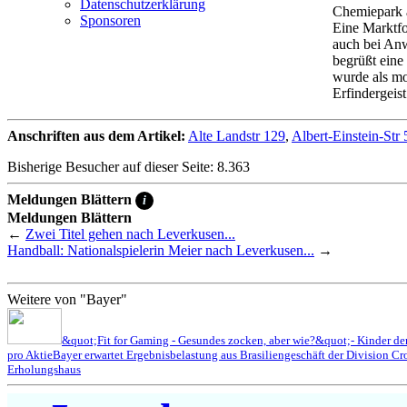
Datenschutzerklärung
Chemiepark 
Sponsoren
Eine Marktfo
auch bei Anw
begrüßt eine
wurde als mo
Erfindergeist
Anschriften aus dem Artikel:
Alte Landstr 129
,
Albert-Einstein-Str 
Bisherige Besucher auf dieser Seite: 8.363
Meldungen Blättern
i
Meldungen Blättern
←
Zwei Titel gehen nach Leverkusen...
Handball: Nationalspielerin Meier nach Leverkusen...
→
Weitere von "Bayer"
&quot;Fit for Gaming - Gesundes zocken, aber wie?&quot;- Kinder der
pro Aktie
Bayer erwartet Ergebnisbelastung aus Brasiliengeschäft der Division Cr
Erholungshaus