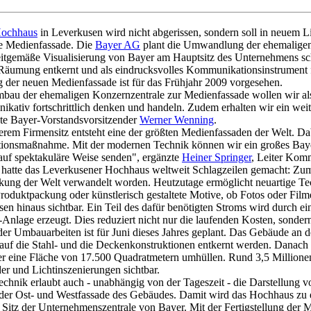
Hochhaus
in Leverkusen wird nicht abgerissen, sondern soll in neuem Li
 Medienfassade. Die
Bayer AG
plant die Umwandlung der ehemaligen 
eitgemäße Visualisierung von Bayer am Hauptsitz des Unternehmens s
 Räumung entkernt und als eindrucksvolles Kommunikationsinstrument
ng der neuen Medienfassade ist für das Frühjahr 2009 vorgesehen.
au der ehemaligen Konzernzentrale zur Medienfassade wollen wir als
kativ fortschrittlich denken und handeln. Zudem erhalten wir ein weith
te Bayer-Vorstandsvorsitzender
Werner Wenning
.
erem Firmensitz entsteht eine der größten Medienfassaden der Welt. Dab
onsmaßnahme. Mit der modernen Technik können wir ein großes Bayer
auf spektakuläre Weise senden", ergänzte
Heiner Springer
, Leiter Kom
 hatte das Leverkusener Hochhaus weltweit Schlagzeilen gemacht: Zu
kung der Welt verwandelt worden. Heutzutage ermöglicht neuartige Te
roduktpackung oder künstlerisch gestaltete Motive, ob Fotos oder Film
en hinaus sichtbar. Ein Teil des dafür benötigten Stroms wird durch ei
-Anlage erzeugt. Dies reduziert nicht nur die laufenden Kosten, sond
er Umbauarbeiten ist für Juni dieses Jahres geplant. Das Gebäude an 
 auf die Stahl- und die Deckenkonstruktionen entkernt werden. Danach 
 eine Fläche von 17.500 Quadratmetern umhüllen. Rund 3,5 Millione
er und Lichtinszenierungen sichtbar.
chnik erlaubt auch - unabhängig von der Tageszeit - die Darstellung 
der Ost- und Westfassade des Gebäudes. Damit wird das Hochhaus zu 
 Sitz der Unternehmenszentrale von Bayer. Mit der Fertigstellung der 