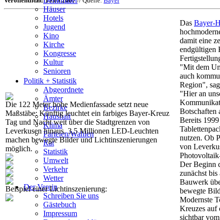
Denkmäler
Veröffentlicht: 15.05.2007
// Quelle:
Bayer
Häuser
Hotels
Das
Bayer-
Jugend
hochmoderne
Kino
damit eine z
Kirche
endgültigen
Kongresse
Fertigstellu
Kultur
"Mit dem Umb
Senioren
auch kommuni
Stadtführer
Politik + Statistik
Region", sag
Straßen
Abgeordnete
"Hier an uns
Ämter
Kommunikati
Die 122 Meter hohe Medienfassade setzt neue
Bezirke
Botschaften 
Maßstäbe: Künftig leuchtet ein farbiges Bayer-Kreuz
Haushalt
Bereits 1999
Tag und Nacht weit über die Stadtgrenzen von
Klima
Tablettenpac
Leverkusen hinaus. 3,5 Millionen LED-Leuchten
Parteien/Wahlen
nutzen. Ob P
machen bewegte Bilder und Lichtinszenierungen
Rat
von Leverkus
möglich.
Statistik
Photovoltaik
Umwelt
Der Beginn d
Verkehr
zunächst bis
Wetter
Bauwerk über
Der Verein
Beispiel einer Lichtinszenierung:
bewegte Bild
Schreiben Sie uns
Modernste Te
Gästebuch
Kreuzes auf 
Impressum
sichtbar vom