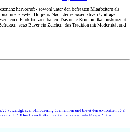
esonanz hervorruft - sowohl unter den befragten Mitarbeitern als
onal interviewten Bürgern. Nach der repräsentativen Umfrage
 dieser neuen Funktion zu erhalten. Das neue Kommunikationskonzept
efragten, setzt Bayer ein Zeichen, das Tradition mit Modernität und
9/20 vorzeitig
Bayer will Schering übernehmen und bietet den Aktionären 86 €
elzeit 2017/18 bei Bayer Kultur: Starke Frauen und jede Menge Zirkus im