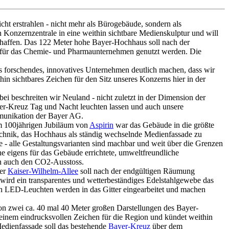
cht erstrahlen - nicht mehr als Bürogebäude, sondern als
Konzernzentrale in eine weithin sichtbare Medienskulptur und will
chaffen. Das 122 Meter hohe Bayer-Hochhaus soll nach der
 für das Chemie- und Pharmaunternehmen genutzt werden. Die
 forschendes, innovatives Unternehmen deutlich machen, dass wir
in sichtbares Zeichen für den Sitz unseres Konzerns hier in der
ei beschreiten wir Neuland - nicht zuletzt in der Dimension der
-Kreuz Tag und Nacht leuchten lassen und auch unsere
munikation der Bayer AG.
m 100jährigen Jubiläum von
Aspirin
war das Gebäude in die größte
chnik, das Hochhaus als ständig wechselnde Medienfassade zu
e - alle Gestaltungsvarianten sind machbar und weit über die Grenzen
ne eigens für das Gebäude errichtete, umweltfreundliche
ern auch den CO2-Ausstoss.
der
Kaiser-Wilhelm-Allee
soll nach der endgültigen Räumung
wird ein transparentes und wetterbeständiges Edelstahlgewebe das
n LED-Leuchten werden in das Gitter eingearbeitet und machen
von zwei ca. 40 mal 40 Meter großen Darstellungen des Bayer-
einem eindrucksvollen Zeichen für die Region und kündet weithin
Medienfassade soll das bestehende
Bayer-Kreuz
über dem