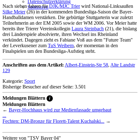
Datenschutzerklärung
Nach sieben Jahren für
DJK/MJC Trier
wird National-Linksaußen
Sponsoren
Silke Meier
(26) in der kommenden Bundesliga-Saison die Bayer-
Handballdamen verstärken. Die gebürtige Stuttgarterin war zuletzt
Teilnehmerin an der EM 2005 sowie der WM 2006. Vor Meier hatte
bereits ihre Trierer Vereinskollegin
Laura Steinbach
(21), die bislang
drei Länderspiele absolvierte, ihren Wechsel ins Rheinland
verkündet. Dagegen zieht es Fabiane Voß aus dem "Future Team"
der Leverkusener zum
TuS Weibern
, der momentan in den
Finalspielen um den Bundesliga-Aufstieg steht.
Anschriften aus dem Artikel:
Albert-Einstein-Str 58
,
Alte Landstr
129
Kategorie:
Sport
Bisherige Besucher auf dieser Seite: 3.501
Meldungen Blättern
i
Meldungen Blättern
←
Bayer-Hochhaus wird zur Medienfassade umgebaut
...
Fechten: DM-Bronze für Florett-Talent Kuchalski...
→
Weitere von "TSV Bayer 04"