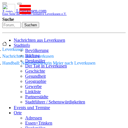
Leverkusen.com
Eine Seite der Internet Initiative Leverkusen e.V.
Suche
Suchen
Nachrichten aus Leverkusen
Stadtinfo
Leverkusen
Bevölkerung
Bildung
Nachrichten aus Leverkusen
Denkmäler
Handball: Nationalspielerin Meier nach Leverkusen
Der Tag in Leverkusen
Geschichte
Gesundheit
Geographie
Gewerbe
Linkliste
Partnerstädte
Stadtführer / Sehenswürdigkeiten
Stadtplan
Events und Termine
Stadtteile
Orte
Sport
Adressen
Who is who
Essen+Trinken
Wohnen