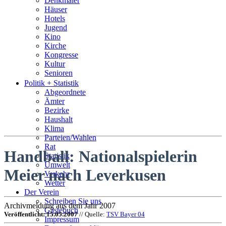
Denkmäler
Häuser
Hotels
Jugend
Kino
Kirche
Kongresse
Kultur
Senioren
Stadtführer
Politik + Statistik
Straßen
Abgeordnete
Ämter
Bezirke
Haushalt
Klima
Parteien/Wahlen
Rat
Handball: Nationalspielerin
Statistik
Umwelt
Meier nach Leverkusen
Verkehr
Wetter
Der Verein
Schreiben Sie uns
Archivmeldung aus dem Jahr 2007
Gästebuch
Veröffentlicht: 15.05.2007
// Quelle:
TSV Bayer 04
Impressum