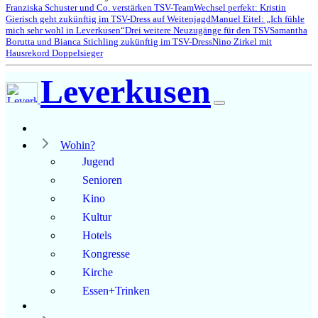
Franziska Schuster und Co. verstärken TSV-Team
Wechsel perfekt: Kristin
Gierisch geht zukünftig im TSV-Dress auf Weitenjagd
Manuel Eitel: „Ich fühle
mich sehr wohl in Leverkusen“
Drei weitere Neuzugänge für den TSV
Samantha
Borutta und Bianca Stichling zukünftig im TSV-Dress
Nino Zirkel mit
Hausrekord Doppelsieger
Leverkusen
Wohin?
Jugend
Senioren
Kino
Kultur
Hotels
Kongresse
Kirche
Essen+Trinken