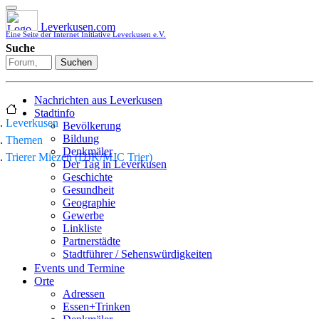
Leverkusen.com
Eine Seite der Internet Initiative Leverkusen e.V.
Suche
Suchen
Nachrichten aus Leverkusen
Stadtinfo
Leverkusen
Bevölkerung
Bildung
Themen
Denkmäler
Trierer Miezen (DJK/MJC Trier)
Der Tag in Leverkusen
Geschichte
Gesundheit
Geographie
Gewerbe
Linkliste
Partnerstädte
Stadtführer / Sehenswürdigkeiten
Stadtplan
Events und Termine
Stadtteile
Orte
Sport
Adressen
Who is who
Essen+Trinken
Wohnen