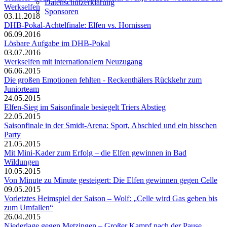
Datenschutzerklärung
Werkselfen
Sponsoren
03.11.2018
DHB-Pokal-Achtelfinale: Elfen vs. Hornissen
06.09.2016
Lösbare Aufgabe im DHB-Pokal
03.07.2016
Werkselfen mit internationalem Neuzugang
06.06.2015
Die großen Emotionen fehlten - Reckenthälers Rückkehr zum
Juniorteam
24.05.2015
Elfen-Sieg im Saisonfinale besiegelt Triers Abstieg
22.05.2015
Saisonfinale in der Smidt-Arena: Sport, Abschied und ein bisschen
Party
21.05.2015
Mit Mini-Kader zum Erfolg – die Elfen gewinnen in Bad
Wildungen
10.05.2015
Von Minute zu Minute gesteigert: Die Elfen gewinnen gegen Celle
09.05.2015
Vorletztes Heimspiel der Saison – Wolf: „Celle wird Gas geben bis
zum Umfallen“
26.04.2015
Niederlage gegen Metzingen – Großer Kampf nach der Pause