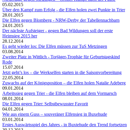
05.02.2015
Über den Kampf zum Erfolg - die Elfen holen zwei Punkte in Trier
28.01.2015
Die Elfen gegen Blomberg - NRW-Derby der Tabellennachbarn
24.01.2015
Der nächste Aufsteiger - gegen Bad Wildungen soll der erste
Heimsieg 2015 her
28.12.2014
Es geht wieder los: Die Elfen müssen zur TuS Metzingen
03.08.2014
Zweiter Platz in Wittlich - Torjäger-Trophäe für Geburtstagskind
Rode
15.07.2014
Jetzt geht’s los – die Werkselfen starten in die Saisonvorbereitung
22.05.2014
Zuwachs auf der Königsposition – die Elfen holen Natalie Adeberg
09.01.2014
Arbeitssieg gegen Trier - die Elfen bleiben auf dem Vormarsch
08.01.2014
Die Elfen gegen Trier: Selbstbewusster Favorit
04.01.2014
Wie aus einem Guss – souveräner Elfensieg in Buxehude
03.01.2014
Erstes Auswärtsspiel des Jahres - in Buxtehude den Trend fortsetzen
30.12.2013