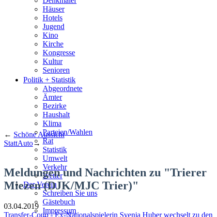
Denkmäler
Häuser
Hotels
Jugend
Kino
Kirche
Kongresse
Kultur
Senioren
Stadtführer
Politik + Statistik
Straßen
Abgeordnete
Ämter
Bezirke
Haushalt
Klima
Parteien/Wahlen
←
Schöne Aussicht
Rat
StattAuto
→
Statistik
Umwelt
Verkehr
Meldungen und Nachrichten zu "Trierer
Wetter
Miezen (DJK/MJC Trier)"
Der Verein
Schreiben Sie uns
Gästebuch
03.04.2019
Impressum
Transfer-Coup - Ex-Nationalspielerin Svenja Huber wechselt zu den