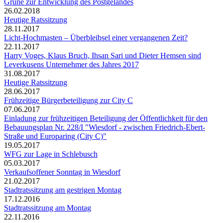
Grüne zur Entwicklung des Postgeländes
26.02.2018
Heutige Ratssitzung
28.11.2017
Licht-Hochmasten – Überbleibsel einer vergangenen Zeit?
22.11.2017
Harry Voges, Klaus Bruch, Ihsan Sari und Dieter Hemsen sind
Leverkusens Unternehmer des Jahres 2017
31.08.2017
Heutige Ratssitzung
28.06.2017
Frühzeitige Bürgerbeteiligung zur City C
07.06.2017
Einladung zur frühzeitigen Beteiligung der Öffentlichkeit für den
Bebauungsplan Nr. 228/I "Wiesdorf - zwischen Friedrich-Ebert-
Straße und Europaring (City C)"
19.05.2017
WFG zur Lage in Schlebusch
05.03.2017
Verkaufsoffener Sonntag in Wiesdorf
21.02.2017
Stadtratssitzung am gestrigen Montag
17.12.2016
Stadtratssitzung am Montag
22.11.2016