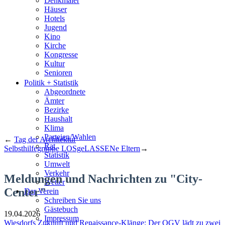
Denkmäler
Häuser
Hotels
Jugend
Kino
Kirche
Kongresse
Kultur
Senioren
Stadtführer
Politik + Statistik
Straßen
Abgeordnete
Ämter
Bezirke
Haushalt
Klima
Parteien/Wahlen
←
Tag der Architektur
Rat
Selbsthilfegruppe LOSgeLASSENe Eltern
→
Statistik
Umwelt
Verkehr
Meldungen und Nachrichten zu "City-
Wetter
Center"
Der Verein
Schreiben Sie uns
Gästebuch
19.04.2026
Impressum
Wiesdorfs Zukunft und Renaissance-Klänge: Der OGV lädt zu zwei