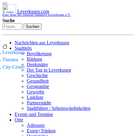
Leverkusen.com
Eine Seite der Internet Initiative Leverkusen e.V.
Suche
Suchen
Nachrichten aus Leverkusen
Stadtinfo
Leverkusen
Bevölkerung
Bildung
Themen
Denkmäler
City-Center
Der Tag in Leverkusen
Geschichte
Gesundheit
Geographie
Gewerbe
Linkliste
Partnerstädte
Stadtführer / Sehenswürdigkeiten
Stadtplan
Events und Termine
Stadtteile
Orte
Sport
Adressen
Who is who
Essen+Trinken
Wohnen