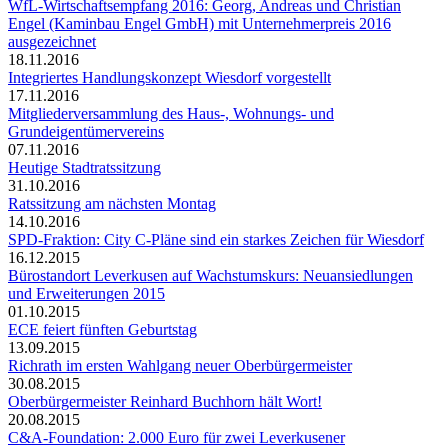
WfL-Wirtschaftsempfang 2016: Georg, Andreas und Christian
Engel (Kaminbau Engel GmbH) mit Unternehmerpreis 2016
ausgezeichnet
18.11.2016
Integriertes Handlungskonzept Wiesdorf vorgestellt
17.11.2016
Mitgliederversammlung des Haus-, Wohnungs- und
Grundeigentümervereins
07.11.2016
Heutige Stadtratssitzung
31.10.2016
Ratssitzung am nächsten Montag
14.10.2016
SPD-Fraktion: City C-Pläne sind ein starkes Zeichen für Wiesdorf
16.12.2015
Bürostandort Leverkusen auf Wachstumskurs: Neuansiedlungen
und Erweiterungen 2015
01.10.2015
ECE feiert fünften Geburtstag
13.09.2015
Richrath im ersten Wahlgang neuer Oberbürgermeister
30.08.2015
Oberbürgermeister Reinhard Buchhorn hält Wort!
20.08.2015
C&A-Foundation: 2.000 Euro für zwei Leverkusener