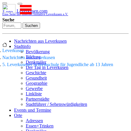
Leverkusen.com
Eine Seite der Internet Initiative Leverkusen e.V.
Suche
Suchen
Nachrichten aus Leverkusen
Stadtinfo
Leverkusen
Bevölkerung
Bildung
Nachrichten aus Leverkusen
Denkmäler
5. Leverkusener Schreibschule für Jugendliche ab 13 Jahren
Der Tag in Leverkusen
Geschichte
Gesundheit
Geographie
Gewerbe
Linkliste
Partnerstädte
Stadtführer / Sehenswürdigkeiten
Stadtplan
Events und Termine
Stadtteile
Orte
Sport
Adressen
Who is who
Essen+Trinken
Wohnen