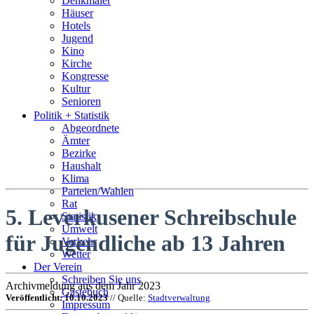
Denkmäler
Häuser
Hotels
Jugend
Kino
Kirche
Kongresse
Kultur
Senioren
Stadtführer
Politik + Statistik
Straßen
Abgeordnete
Ämter
Bezirke
Haushalt
Klima
Parteien/Wahlen
Rat
5. Leverkusener Schreibschule
Statistik
Umwelt
für Jugendliche ab 13 Jahren
Verkehr
Wetter
Der Verein
Schreiben Sie uns
Archivmeldung aus dem Jahr 2023
Gästebuch
Veröffentlicht: 10.10.2023
// Quelle:
Stadtverwaltung
Impressum