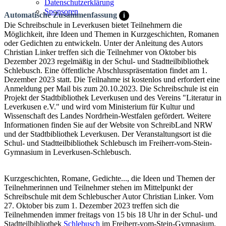
Datenschutzerklärung
Sponsoren
Automatische Zusammenfassung
i
Die Schreibschule in Leverkusen bietet Teilnehmern die
Möglichkeit, ihre Ideen und Themen in Kurzgeschichten, Romanen
oder Gedichten zu entwickeln. Unter der Anleitung des Autors
Christian Linker treffen sich die Teilnehmer von Oktober bis
Dezember 2023 regelmäßig in der Schul- und Stadtteilbibliothek
Schlebusch. Eine öffentliche Abschlusspräsentation findet am 1.
Dezember 2023 statt. Die Teilnahme ist kostenlos und erfordert eine
Anmeldung per Mail bis zum 20.10.2023. Die Schreibschule ist ein
Projekt der Stadtbibliothek Leverkusen und des Vereins "Literatur in
Leverkusen e.V." und wird vom Ministerium für Kultur und
Wissenschaft des Landes Nordrhein-Westfalen gefördert. Weitere
Informationen finden Sie auf der Website von SchreibLand NRW
und der Stadtbibliothek Leverkusen. Der Veranstaltungsort ist die
Schul- und Stadtteilbibliothek Schlebusch im Freiherr-vom-Stein-
Gymnasium in Leverkusen-Schlebusch.
Kurzgeschichten, Romane, Gedichte..., die Ideen und Themen der
Teilnehmerinnen und Teilnehmer stehen im Mittelpunkt der
Schreibschule mit dem Schlebuscher Autor Christian Linker. Vom
27. Oktober bis zum 1. Dezember 2023 treffen sich die
Teilnehmenden immer freitags von 15 bis 18 Uhr in der Schul- und
Stadtteilbibliothek
Schlebusch
im Freiherr-vom-Stein-Gymnasium.