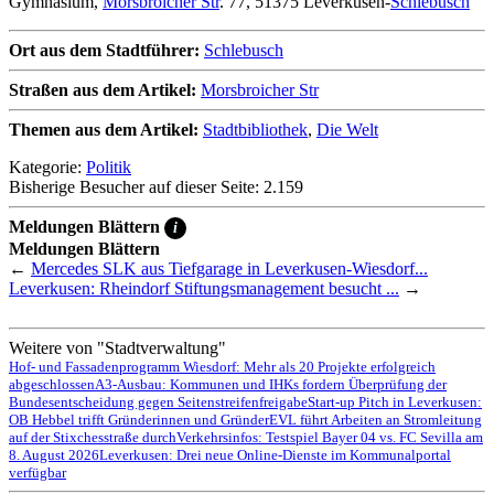
Gymnasium,
Morsbroicher Str
. 77, 51375 Leverkusen-
Schlebusch
Ort aus dem Stadtführer:
Schlebusch
Straßen aus dem Artikel:
Morsbroicher Str
Themen aus dem Artikel:
Stadtbibliothek
,
Die Welt
Kategorie:
Politik
Bisherige Besucher auf dieser Seite: 2.159
Meldungen Blättern
i
Meldungen Blättern
←
Mercedes SLK aus Tiefgarage in Leverkusen-Wiesdorf...
Leverkusen: Rheindorf Stiftungsmanagement besucht ...
→
Weitere von "Stadtverwaltung"
Hof- und Fassadenprogramm Wiesdorf: Mehr als 20 Projekte erfolgreich
abgeschlossen
A3-Ausbau: Kommunen und IHKs fordern Überprüfung der
Bundesentscheidung gegen Seitenstreifenfreigabe
Start-up Pitch in Leverkusen:
OB Hebbel trifft Gründerinnen und Gründer
EVL führt Arbeiten an Stromleitung
auf der Stixchesstraße durch
Verkehrsinfos: Testspiel Bayer 04 vs. FC Sevilla am
8. August 2026
Leverkusen: Drei neue Online-Dienste im Kommunalportal
verfügbar