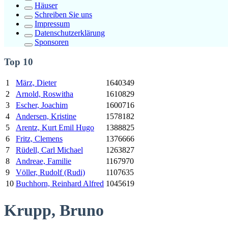
Häuser
Schreiben Sie uns
Impressum
Datenschutzerklärung
Sponsoren
Top 10
1
März, Dieter
1640349
2
Arnold, Roswitha
1610829
3
Escher, Joachim
1600716
4
Andersen, Kristine
1578182
5
Arentz,
Kurt
Emil Hugo
1388825
6
Fritz, Clemens
1376666
7
Rüdell, Carl Michael
1263827
8
Andreae, Familie
1167970
9
Völler, Rudolf (Rudi)
1107635
10
Buchhorn, Reinhard Alfred
1045619
Krupp, Bruno