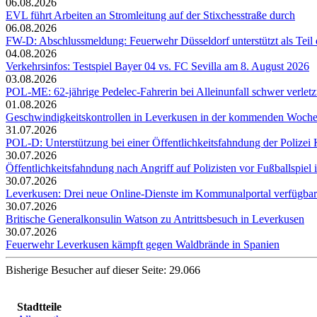
06.08.2026
EVL führt Arbeiten an Stromleitung auf der Stixchesstraße durch
06.08.2026
FW-D: Abschlussmeldung: Feuerwehr Düsseldorf unterstützt als Tei
04.08.2026
Verkehrsinfos: Testspiel Bayer 04 vs. FC Sevilla am 8. August 2026
03.08.2026
POL-ME: 62-jährige Pedelec-Fahrerin bei Alleinunfall schwer verletz
01.08.2026
Geschwindigkeitskontrollen in Leverkusen in der kommenden Woch
31.07.2026
POL-D: Unterstützung bei einer Öffentlichkeitsfahndung der Polizei Kö
30.07.2026
Öffentlichkeitsfahndung nach Angriff auf Polizisten vor Fußballspiel i
30.07.2026
Leverkusen: Drei neue Online-Dienste im Kommunalportal verfügbar
30.07.2026
Britische Generalkonsulin Watson zu Antrittsbesuch in Leverkusen
30.07.2026
Feuerwehr Leverkusen kämpft gegen Waldbrände in Spanien
Bisherige Besucher auf dieser Seite: 29.066
Stadtteile