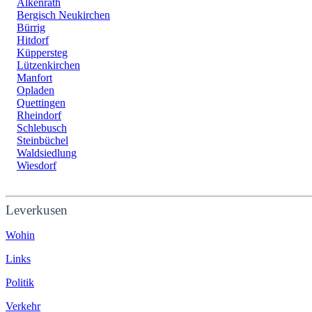
Alkenrath
Bergisch Neukirchen
Bürrig
Hitdorf
Küppersteg
Lützenkirchen
Manfort
Opladen
Quettingen
Rheindorf
Schlebusch
Steinbüchel
Waldsiedlung
Wiesdorf
Leverkusen
Wohin
Links
Politik
Verkehr