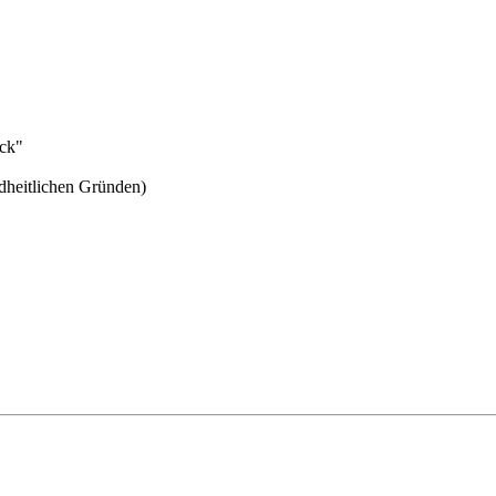
eck"
dheitlichen Gründen)