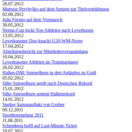
26.07.2012
Mateusz Przybylko auf dem Sprung zur Titelverteidigung
02.06.2012
Julia Förster auf dem Vormarsch
30.05.2012
Nerius-Cup lockt Top-Athleten nach Leverkusen
13.05.2012
Leverkusener Duo knackt U20-WM-Norm
17.04.2012
Abteilungsbericht zur Mitgliederversammlung
10.04.2012
Leverkusener Athleten im Trainingslager
26.02.2012
Hallen-DM: Spiegelburg in drei Anläufen zu Gold
05.02.2012
Silke Spiegelburg greift nach Deutschen Rekord
15.01.2012
Silke Spiegelburg springt Hallenrekord
14.01.2012
Starker Saisonauftakt von Gruber
09.12.2011
Sportlerempfang 2011
11.08.2011
Schembera hofft auf Last-Minute-Ticket
19.07.2011