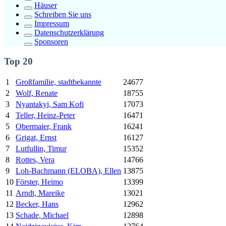
Häuser
Schreiben Sie uns
Impressum
Datenschutzerklärung
Sponsoren
Top 20
1
Großfamilie, stadtbekannte
24677
2
Wolf, Renate
18755
3
Nyantakyi, Sam Kofi
17073
4
Teller, Heinz-Peter
16471
5
Obermaier, Frank
16241
6
Grigat, Ernst
16127
7
Lutfullin, Timur
15352
8
Rottes, Vera
14766
9
Loh-Bachmann (ELOBA), Ellen
13875
10
Förster, Heimo
13399
11
Arndt, Mareike
13021
12
Becker, Hans
12962
13
Schade, Michael
12898