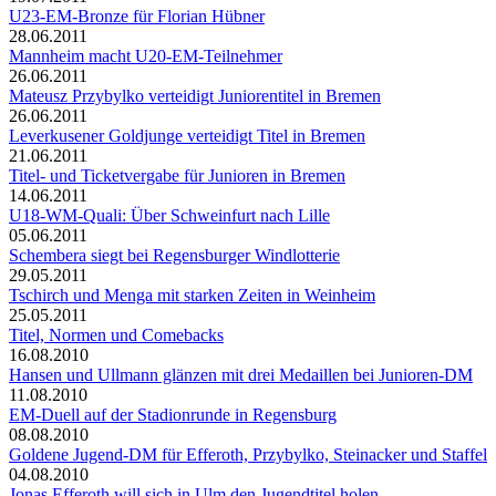
U23-EM-Bronze für Florian Hübner
28.06.2011
Mannheim macht U20-EM-Teilnehmer
26.06.2011
Mateusz Przybylko verteidigt Juniorentitel in Bremen
26.06.2011
Leverkusener Goldjunge verteidigt Titel in Bremen
21.06.2011
Titel- und Ticketvergabe für Junioren in Bremen
14.06.2011
U18-WM-Quali: Über Schweinfurt nach Lille
05.06.2011
Schembera siegt bei Regensburger Windlotterie
29.05.2011
Tschirch und Menga mit starken Zeiten in Weinheim
25.05.2011
Titel, Normen und Comebacks
16.08.2010
Hansen und Ullmann glänzen mit drei Medaillen bei Junioren-DM
11.08.2010
EM-Duell auf der Stadionrunde in Regensburg
08.08.2010
Goldene Jugend-DM für Efferoth, Przybylko, Steinacker und Staffel
04.08.2010
Jonas Efferoth will sich in Ulm den Jugendtitel holen