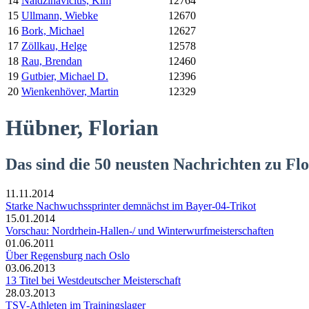
14
Naidzinavicius, Kim
12764
15
Ullmann, Wiebke
12670
16
Bork, Michael
12627
17
Zöllkau, Helge
12578
18
Rau, Brendan
12460
19
Gutbier, Michael D.
12396
20
Wienkenhöver, Martin
12329
Hübner, Florian
Das sind die 50 neusten Nachrichten zu F
11.11.2014
Starke Nachwuchssprinter demnächst im Bayer-04-Trikot
15.01.2014
Vorschau: Nordrhein-Hallen-/ und Winterwurfmeisterschaften
01.06.2011
Über Regensburg nach Oslo
03.06.2013
13 Titel bei Westdeutscher Meisterschaft
28.03.2013
TSV-Athleten im Trainingslager