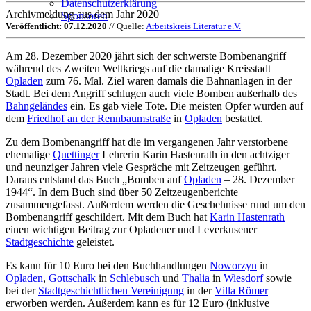
Datenschutzerklärung
Archivmeldung aus dem Jahr 2020
Sponsoren
Veröffentlicht: 07.12.2020
// Quelle:
Arbeitskreis Literatur e.V.
Am 28. Dezember 2020 jährt sich der schwerste Bombenangriff
während des Zweiten Weltkriegs auf die damalige Kreisstadt
Opladen
zum 76. Mal. Ziel waren damals die Bahnanlagen in der
Stadt. Bei dem Angriff schlugen auch viele Bomben außerhalb des
Bahngeländes
ein. Es gab viele Tote. Die meisten Opfer wurden auf
dem
Friedhof an der Rennbaumstraße
in
Opladen
bestattet.
Zu dem Bombenangriff hat die im vergangenen Jahr verstorbene
ehemalige
Quettinger
Lehrerin Karin Hastenrath in den achtziger
und neunziger Jahren viele Gespräche mit Zeitzeugen geführt.
Daraus entstand das Buch „Bomben auf
Opladen
– 28. Dezember
1944“. In dem Buch sind über 50 Zeitzeugenberichte
zusammengefasst. Außerdem werden die Geschehnisse rund um den
Bombenangriff geschildert. Mit dem Buch hat
Karin Hastenrath
einen wichtigen Beitrag zur Opladener und Leverkusener
Stadtgeschichte
geleistet.
Es kann für 10 Euro bei den Buchhandlungen
Noworzyn
in
Opladen
,
Gottschalk
in
Schlebusch
und
Thalia
in
Wiesdorf
sowie
bei der
Stadtgeschichtlichen Vereinigung
in der
Villa Römer
erworben werden. Außerdem kann es für 12 Euro (inklusive