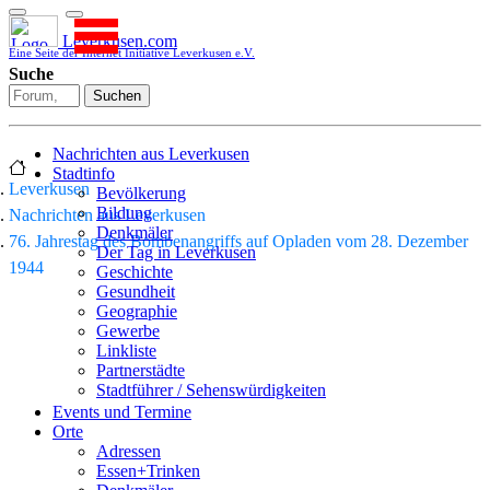
Leverkusen.com
Eine Seite der Internet Initiative Leverkusen e.V.
Suche
Suchen
Nachrichten aus Leverkusen
Stadtinfo
Leverkusen
Bevölkerung
Bildung
Nachrichten aus Leverkusen
Denkmäler
76. Jahrestag des Bombenangriffs auf Opladen vom 28. Dezember
Der Tag in Leverkusen
1944
Geschichte
Gesundheit
Geographie
Gewerbe
Linkliste
Partnerstädte
Stadtführer / Sehenswürdigkeiten
Stadtplan
Events und Termine
Stadtteile
Orte
Sport
Adressen
Who is who
Essen+Trinken
Wohnen