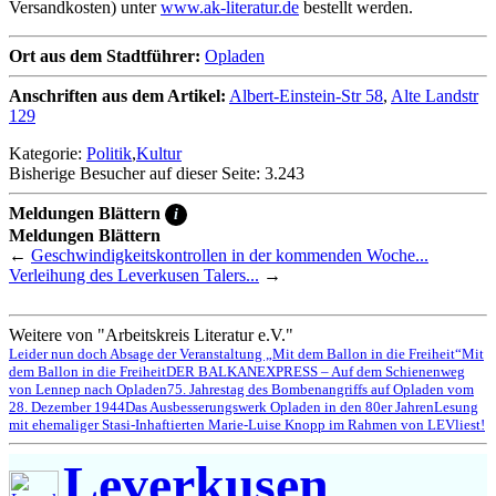
Versandkosten) unter
www.ak-literatur.de
bestellt werden.
Ort aus dem Stadtführer:
Opladen
Anschriften aus dem Artikel:
Albert-Einstein-Str 58
,
Alte Landstr
129
Kategorie:
Politik
,
Kultur
Bisherige Besucher auf dieser Seite: 3.243
Meldungen Blättern
i
Meldungen Blättern
←
Geschwindigkeitskontrollen in der kommenden Woche...
Verleihung des Leverkusen Talers...
→
Weitere von "Arbeitskreis Literatur e.V."
Leider nun doch Absage der Veranstaltung „Mit dem Ballon in die Freiheit“
Mit
dem Ballon in die Freiheit
DER BALKANEXPRESS – Auf dem Schienenweg
von Lennep nach Opladen
75. Jahrestag des Bombenangriffs auf Opladen vom
28. Dezember 1944
Das Ausbesserungswerk Opladen in den 80er Jahren
Lesung
mit ehemaliger Stasi-Inhaftierten Marie-Luise Knopp im Rahmen von LEVliest!
Leverkusen