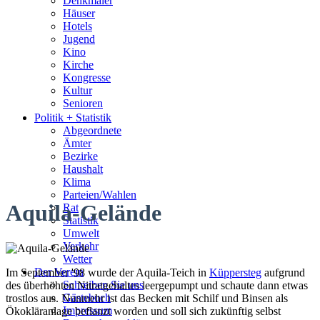
Denkmäler
Häuser
Hotels
Jugend
Kino
Kirche
Kongresse
Kultur
Senioren
Stadtführer
Politik + Statistik
Straßen
Abgeordnete
Ämter
Bezirke
Haushalt
Klima
Parteien/Wahlen
Aquila-Gelände
Rat
Statistik
Umwelt
Verkehr
Wetter
Der Verein
Im September '98 wurde der Aquila-Teich in
Küppersteg
aufgrund
Schreiben Sie uns
des überhöhten Nitratgehaltes leergepumpt und schaute dann etwas
Gästebuch
trostlos aus. Nunmehr ist das Becken mit Schilf und Binsen als
Impressum
Ökokläranlage beflanzt worden und soll sich zukünftig selbst