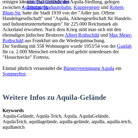
Datenschutzerklärung
reinigen können. Das Gelände der Aquila-Siedlung, gelegen
Sponsoren
zwischen
Autobahn
,
Stadtautobahn
,
Küppersteger
und
Robert-
Blum-Str.
hatte die Stadt 1939 von der "Adler jun. Offene
Handelsgesellschaft" und "Aquila, Aktiengesellschaft für Handels-
und Industrieunternehmungen" für 225.000 Reichsmark als
Ackerland erworben. Nach dem Krieg stritt man sich mit den
ehemaligen jüdischen Besitzern
Albert Rothschild
und
Max Meier-
Rothschild
aus Frankfurt um die Wiedergutmachung.
Die Siedlung mit 558 Wohnungen wurde 1953/54 von der
Gagfah
für ca. 2.000 Menschen errichtet und gehört unterdessen der
"Heuschrecke" Fortress.
Einmal jährlich veranstaltet die
Bürgervereinigung Aquila
ein
Sommerfest
.
Weitere Infos zu Aquila-Gelände
Keywords
Aquila-Gelände, Aquila-Teich, Aquila, AquilaGelände,
AquilaTeich, aquillagelände, aquilla-gelände, aquilla, aquilla-teich,
aquillateich