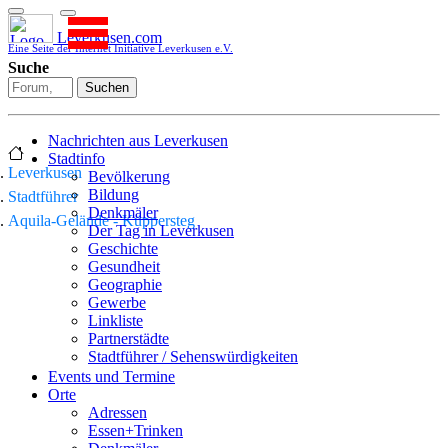
Leverkusen.com
Eine Seite der Internet Initiative Leverkusen e.V.
Suche
Suchen
Nachrichten aus Leverkusen
Stadtinfo
Leverkusen
Bevölkerung
Bildung
Stadtführer
Denkmäler
Aquila-Gelände - Küppersteg
Der Tag in Leverkusen
Geschichte
Gesundheit
Geographie
Gewerbe
Linkliste
Partnerstädte
Stadtführer / Sehenswürdigkeiten
Stadtplan
Events und Termine
Stadtteile
Orte
Sport
Adressen
Who is who
Essen+Trinken
Wohnen