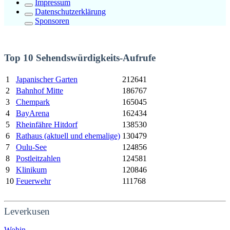
Impressum
Datenschutzerklärung
Sponsoren
Top 10 Sehendswürdigkeits-Aufrufe
1
Japanischer Garten
212641
2
Bahnhof Mitte
186767
3
Chempark
165045
4
BayArena
162434
5
Rheinfähre Hitdorf
138530
6
Rathaus (aktuell und ehemalige)
130479
7
Oulu-See
124856
8
Postleitzahlen
124581
9
Klinikum
120846
10
Feuerwehr
111768
Leverkusen
Wohin