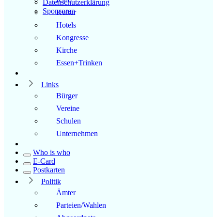
Datenschutzerklärung
Sponsoren
Kultur
Hotels
Kongresse
Kirche
Essen+Trinken
Links
Bürger
Vereine
Schulen
Unternehmen
Who is who
E-Card
Postkarten
Politik
Ämter
Parteien/Wahlen