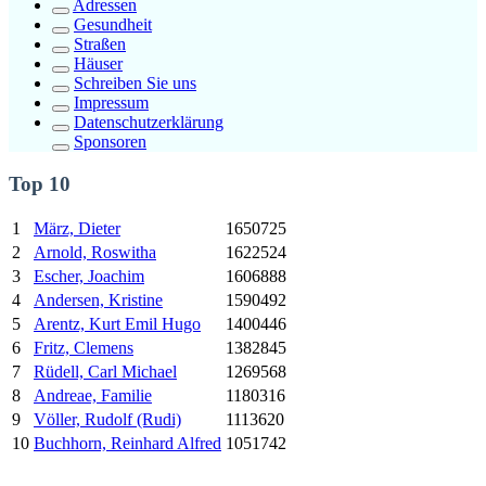
Adressen
Gesundheit
Straßen
Häuser
Schreiben Sie uns
Impressum
Datenschutzerklärung
Sponsoren
Top 10
1
März, Dieter
1650725
2
Arnold, Roswitha
1622524
3
Escher, Joachim
1606888
4
Andersen, Kristine
1590492
5
Arentz,
Kurt
Emil Hugo
1400446
6
Fritz, Clemens
1382845
7
Rüdell, Carl Michael
1269568
8
Andreae, Familie
1180316
9
Völler, Rudolf (Rudi)
1113620
10
Buchhorn, Reinhard Alfred
1051742