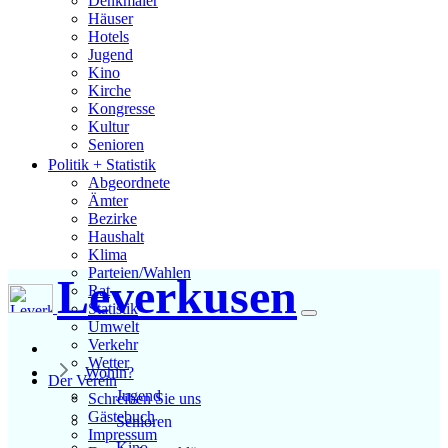
Denkmäler
Häuser
Hotels
Jugend
Kino
Kirche
Kongresse
Kultur
Senioren
Stadtführer
Politik + Statistik
Straßen
Abgeordnete
Ämter
Bezirke
Haushalt
Klima
Parteien/Wahlen
Leverkusen
Rat
Statistik
Umwelt
Verkehr
Wetter
Wohin?
Der Verein
Jugend
Schreiben Sie uns
Gästebuch
Senioren
Impressum
Kino