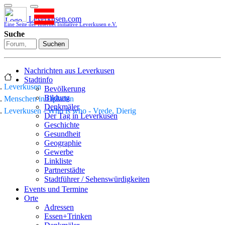
Leverkusen.com
Eine Seite der Internet Initiative Leverkusen e.V.
Suche
Suchen
Nachrichten aus Leverkusen
Stadtinfo
Leverkusen
Bevölkerung
Bildung
Menschen in Opladen
Denkmäler
Leverkusen - Who is who - Vrede, Dierig
Der Tag in Leverkusen
Geschichte
Gesundheit
Geographie
Gewerbe
Linkliste
Partnerstädte
Stadtführer / Sehenswürdigkeiten
Stadtplan
Events und Termine
Stadtteile
Orte
Sport
Adressen
Who is who
Essen+Trinken
Wohnen