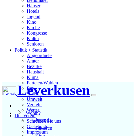
Denkmäler
Häuser
Hotels
Jugend
Kino
Kirche
Kongresse
Kultur
Senioren
Stadtführer
Politik + Statistik
Straßen
Abgeordnete
Ämter
Bezirke
Haushalt
Klima
Parteien/Wahlen
Leverkusen
Rat
Statistik
Umwelt
Verkehr
Wetter
Wohin?
Der Verein
Jugend
Schreiben Sie uns
Gästebuch
Senioren
Impressum
Kino