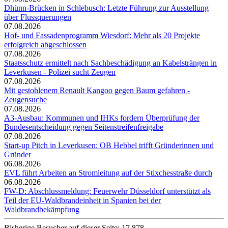
Dhünn-Brücken in Schlebusch: Letzte Führung zur Ausstellung
über Flussquerungen
07.08.2026
Hof- und Fassadenprogramm Wiesdorf: Mehr als 20 Projekte
erfolgreich abgeschlossen
07.08.2026
Staatsschutz ermittelt nach Sachbeschädigung an Kabelsträngen in
Leverkusen - Polizei sucht Zeugen
07.08.2026
Mit gestohlenem Renault Kangoo gegen Baum gefahren -
Zeugensuche
07.08.2026
A3-Ausbau: Kommunen und IHKs fordern Überprüfung der
Bundesentscheidung gegen Seitenstreifenfreigabe
07.08.2026
Start-up Pitch in Leverkusen: OB Hebbel trifft Gründerinnen und
Gründer
06.08.2026
EVL führt Arbeiten an Stromleitung auf der Stixchesstraße durch
06.08.2026
FW-D: Abschlussmeldung: Feuerwehr Düsseldorf unterstützt als
Teil der EU-Waldbrandeinheit in Spanien bei der
Waldbrandbekämpfung
Bisherige Besucher auf dieser Seite: 17.878