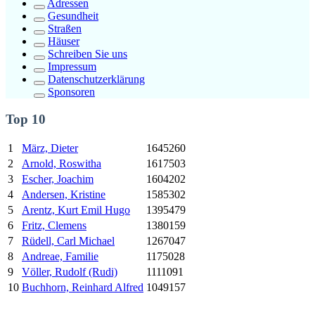
Adressen
Gesundheit
Straßen
Häuser
Schreiben Sie uns
Impressum
Datenschutzerklärung
Sponsoren
Top 10
1
März, Dieter
1645260
2
Arnold, Roswitha
1617503
3
Escher, Joachim
1604202
4
Andersen, Kristine
1585302
5
Arentz,
Kurt
Emil Hugo
1395479
6
Fritz, Clemens
1380159
7
Rüdell, Carl Michael
1267047
8
Andreae, Familie
1175028
9
Völler, Rudolf (Rudi)
1111091
10
Buchhorn, Reinhard Alfred
1049157