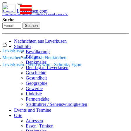
Leverkusen.com
Eine Seite der Internet Initiative Leverkusen e.V.
Suche
Suchen
Nachrichten aus Leverkusen
Stadtinfo
Leverkusen
Bevölkerung
Bildung
Menschen in Bergisch Neukirchen
Denkmäler
Leverkusen - Who is who - Schmitz, Egon
Der Tag in Leverkusen
Geschichte
Gesundheit
Geographie
Gewerbe
Linkliste
Partnerstädte
Stadtführer / Sehenswürdigkeiten
Stadtplan
Events und Termine
Stadtteile
Orte
Sport
Adressen
Who is who
Essen+Trinken
Wohnen