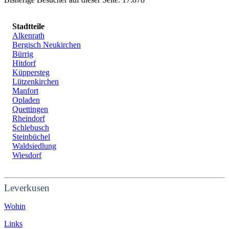
Stadtteile
Alkenrath
Bergisch Neukirchen
Bürrig
Hitdorf
Küppersteg
Lützenkirchen
Manfort
Opladen
Quettingen
Rheindorf
Schlebusch
Steinbüchel
Waldsiedlung
Wiesdorf
Leverkusen
Wohin
Links