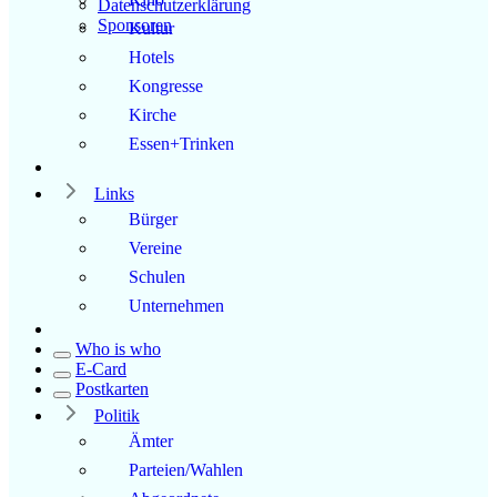
Datenschutzerklärung
Sponsoren
Kultur
Hotels
Kongresse
Kirche
Essen+Trinken
Links
Bürger
Vereine
Schulen
Unternehmen
Who is who
E-Card
Postkarten
Politik
Ämter
Parteien/Wahlen