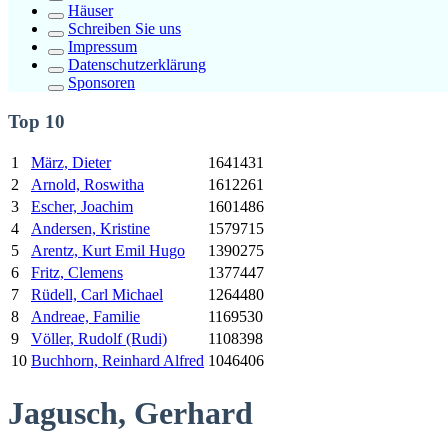
Häuser
Schreiben Sie uns
Impressum
Datenschutzerklärung
Sponsoren
Top 10
1
März, Dieter
1641431
2
Arnold, Roswitha
1612261
3
Escher, Joachim
1601486
4
Andersen, Kristine
1579715
5
Arentz,
Kurt
Emil Hugo
1390275
6
Fritz, Clemens
1377447
7
Rüdell, Carl Michael
1264480
8
Andreae, Familie
1169530
9
Völler, Rudolf (Rudi)
1108398
10
Buchhorn, Reinhard Alfred
1046406
Jagusch, Gerhard