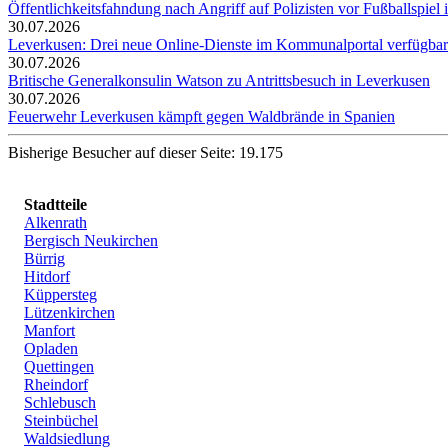
Öffentlichkeitsfahndung nach Angriff auf Polizisten vor Fußballspiel i
30.07.2026
Leverkusen: Drei neue Online-Dienste im Kommunalportal verfügbar
30.07.2026
Britische Generalkonsulin Watson zu Antrittsbesuch in Leverkusen
30.07.2026
Feuerwehr Leverkusen kämpft gegen Waldbrände in Spanien
Bisherige Besucher auf dieser Seite: 19.175
Stadtteile
Alkenrath
Bergisch Neukirchen
Bürrig
Hitdorf
Küppersteg
Lützenkirchen
Manfort
Opladen
Quettingen
Rheindorf
Schlebusch
Steinbüchel
Waldsiedlung