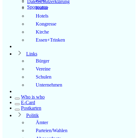
Datenschutzerklärung
Sponsoren
Kultur
Hotels
Kongresse
Kirche
Essen+Trinken
Links
Bürger
Vereine
Schulen
Unternehmen
Who is who
E-Card
Postkarten
Politik
Ämter
Parteien/Wahlen