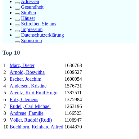
Adressen
Gesundheit
Straßen
Häuser
Schreiben Sie uns
Impressum
Datenschutzerklärung
Sponsoren
Top 10
1
März, Dieter
1636768
2
Arnold, Roswitha
1609527
3
Escher, Joachim
1600054
4
Andersen, Kristine
1576731
5
Arentz,
Kurt
Emil Hugo
1387511
6
Fritz, Clemens
1375984
7
Rüdell, Carl Michael
1263196
8
Andreae, Familie
1166523
9
Völler, Rudolf (Rudi)
1106947
10
Buchhorn, Reinhard Alfred
1044870