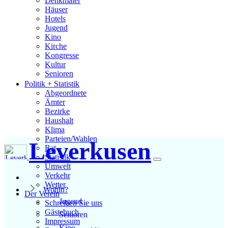
Denkmäler
Häuser
Hotels
Jugend
Kino
Kirche
Kongresse
Kultur
Senioren
Stadtführer
Politik + Statistik
Straßen
Abgeordnete
Ämter
Bezirke
Haushalt
Klima
Parteien/Wahlen
Leverkusen
Rat
Statistik
Umwelt
Verkehr
Wetter
Wohin?
Der Verein
Jugend
Schreiben Sie uns
Gästebuch
Senioren
Impressum
Kino