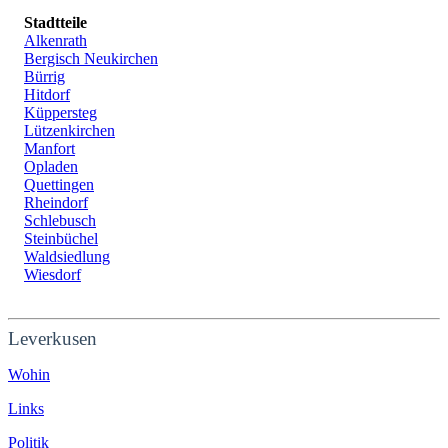
Stadtteile
Alkenrath
Bergisch Neukirchen
Bürrig
Hitdorf
Küppersteg
Lützenkirchen
Manfort
Opladen
Quettingen
Rheindorf
Schlebusch
Steinbüchel
Waldsiedlung
Wiesdorf
Leverkusen
Wohin
Links
Politik