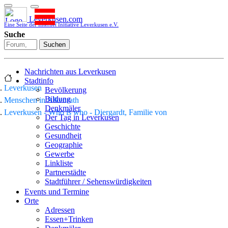
Leverkusen.com
Eine Seite der Internet Initiative Leverkusen e.V.
Suche
Suchen
Nachrichten aus Leverkusen
Stadtinfo
Leverkusen
Bevölkerung
Bildung
Menschen in Alkenrath
Denkmäler
Leverkusen - Who is who - Diergardt, Familie von
Der Tag in Leverkusen
Geschichte
Gesundheit
Geographie
Gewerbe
Linkliste
Partnerstädte
Stadtführer / Sehenswürdigkeiten
Stadtplan
Events und Termine
Stadtteile
Orte
Sport
Adressen
Who is who
Essen+Trinken
Wohnen