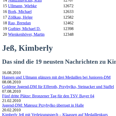
14
Naidzinavicius, Kim
12767
15
Ullmann, Wiebke
12672
16
Bork, Michael
12633
17
Zöllkau, Helge
12582
18
Rau, Brendan
12462
19
Gutbier, Michael D.
12398
20
Wienkenhöver, Martin
12348
Jeß, Kimberly
Das sind die 19 neusten Nachrichten zu K
16.08.2010
Hansen und Ullmann glänzen mit drei Medaillen bei Junioren-DM
08.08.2010
Goldene Jugend-DM für Efferoth, Przybylko, Steinacker und Staffel
07.08.2010
Fünf dritte Plätze: Bronzener Tag für den TSV Bayer 04
21.02.2010
Jugend-DM: Mateusz Przybylko überragt in Halle
20.02.2010
Kimberly Jeß mit Verletzungspech – Klaassen auf Medaillenkurs