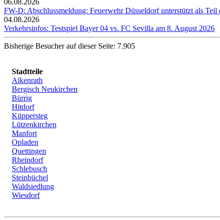
06.08.2026
FW-D: Abschlussmeldung: Feuerwehr Düsseldorf unterstützt als Tei
04.08.2026
Verkehrsinfos: Testspiel Bayer 04 vs. FC Sevilla am 8. August 2026
Bisherige Besucher auf dieser Seite: 7.905
Stadtteile
Alkenrath
Bergisch Neukirchen
Bürrig
Hitdorf
Küppersteg
Lützenkirchen
Manfort
Opladen
Quettingen
Rheindorf
Schlebusch
Steinbüchel
Waldsiedlung
Wiesdorf