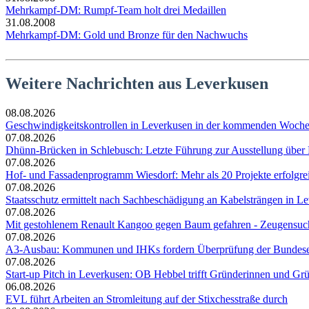
Mehrkampf-DM: Rumpf-Team holt drei Medaillen
31.08.2008
Mehrkampf-DM: Gold und Bronze für den Nachwuchs
Weitere Nachrichten aus Leverkusen
08.08.2026
Geschwindigkeitskontrollen in Leverkusen in der kommenden Woch
07.08.2026
Dhünn-Brücken in Schlebusch: Letzte Führung zur Ausstellung über
07.08.2026
Hof- und Fassadenprogramm Wiesdorf: Mehr als 20 Projekte erfolgre
07.08.2026
Staatsschutz ermittelt nach Sachbeschädigung an Kabelsträngen in Le
07.08.2026
Mit gestohlenem Renault Kangoo gegen Baum gefahren - Zeugensuc
07.08.2026
A3-Ausbau: Kommunen und IHKs fordern Überprüfung der Bundesent
07.08.2026
Start-up Pitch in Leverkusen: OB Hebbel trifft Gründerinnen und Gr
06.08.2026
EVL führt Arbeiten an Stromleitung auf der Stixchesstraße durch