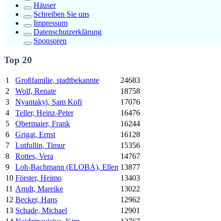
Häuser
Schreiben Sie uns
Impressum
Datenschutzerklärung
Sponsoren
Top 20
1
Großfamilie, stadtbekannte
24683
2
Wolf, Renate
18758
3
Nyantakyi, Sam Kofi
17076
4
Teller, Heinz-Peter
16476
5
Obermaier, Frank
16244
6
Grigat, Ernst
16128
7
Lutfullin, Timur
15356
8
Rottes, Vera
14767
9
Loh-Bachmann (ELOBA), Ellen
13877
10
Förster, Heimo
13403
11
Arndt, Mareike
13022
12
Becker, Hans
12962
13
Schade, Michael
12901