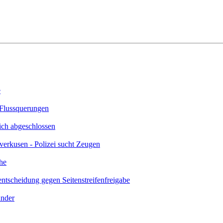
e
 Flussquerungen
ich abgeschlossen
verkusen - Polizei sucht Zeugen
he
scheidung gegen Seitenstreifenfreigabe
ünder