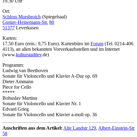
19.30 Uhr
Ort:
Schloss Morsbroich
(Spiegelsaal)
Gustav-Heinemann-Str.
80
51377
Leverkusen
Karten:
17,50 Euro (erm.: 9,75 Euro). Kartenbüro im
Forum
(Tel. 0214-406
4113), an allen bekannten Vorverkaufsstellen und im Internet
(www.
kulturstadtlev
.de)
Programm:
Ludwig van Beethoven
Sonate für Violoncello und Klavier A-Dur op. 69
Dieter Ammann
Piece for Cello
*****
Bohuslav Martinu
Sonate für Violoncello und Klavier Nr. 1
Edvard Grieg
Sonate für Violoncello und Klavier a-moll op. 36
Anschriften aus dem Artikel:
Alte Landstr 129
,
Albert-Einstein-Str
58