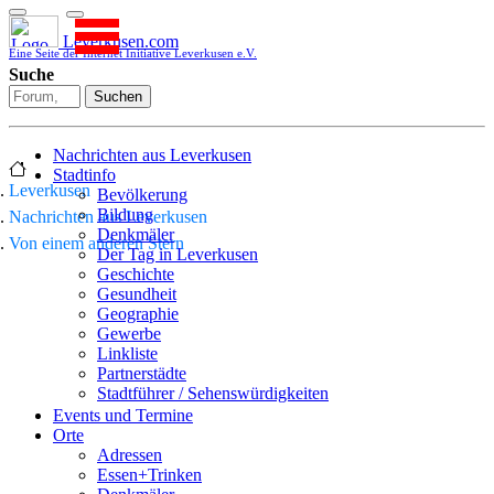
Leverkusen.com
Eine Seite der Internet Initiative Leverkusen e.V.
Suche
Suchen
Nachrichten aus Leverkusen
Stadtinfo
Leverkusen
Bevölkerung
Bildung
Nachrichten aus Leverkusen
Denkmäler
Von einem anderen Stern
Der Tag in Leverkusen
Geschichte
Gesundheit
Geographie
Gewerbe
Linkliste
Partnerstädte
Stadtführer / Sehenswürdigkeiten
Stadtplan
Events und Termine
Stadtteile
Orte
Sport
Adressen
Who is who
Essen+Trinken
Wohnen