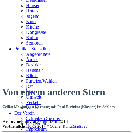
Denkmäler
Häuser
Hotels
Jugend
Kino
Kirche
Kongresse
Kultur
Senioren
Stadtführer
Politik + Statistik
Straßen
Abgeordnete
Ämter
Bezirke
Haushalt
Klima
Parteien/Wahlen
Rat
Von einem anderen Stern
Statistik
Umwelt
Verkehr
Cellist Maximilian Hornung mit Paul Rivinius (Klavier) im Schloss
Wetter
Der Verein
Schreiben Sie uns
Archivmeldung aus dem Jahr 2014
Gästebuch
Veröffentlicht: 10.09.2014
// Quelle:
KulturStadtLev
Impressum