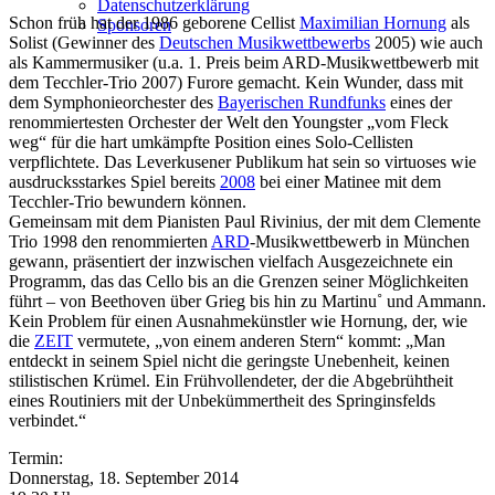
Datenschutzerklärung
Schon früh hat der 1986 geborene Cellist
Maximilian Hornung
als
Sponsoren
Solist (Gewinner des
Deutschen Musikwettbewerbs
2005) wie auch
als Kammermusiker (u.a. 1. Preis beim ARD-Musikwettbewerb mit
dem Tecchler-Trio 2007) Furore gemacht. Kein Wunder, dass mit
dem Symphonieorchester des
Bayerischen Rundfunks
eines der
renommiertesten Orchester der Welt den Youngster „vom Fleck
weg“ für die hart umkämpfte Position eines Solo-Cellisten
verpflichtete. Das Leverkusener Publikum hat sein so virtuoses wie
ausdrucksstarkes Spiel bereits
2008
bei einer Matinee mit dem
Tecchler-Trio bewundern können.
Gemeinsam mit dem Pianisten Paul Rivinius, der mit dem Clemente
Trio 1998 den renommierten
ARD
-Musikwettbewerb in München
gewann, präsentiert der inzwischen vielfach Ausgezeichnete ein
Programm, das das Cello bis an die Grenzen seiner Möglichkeiten
führt – von Beethoven über Grieg bis hin zu Martinu˚ und Ammann.
Kein Problem für einen Ausnahmekünstler wie Hornung, der, wie
die
ZEIT
vermutete, „von einem anderen Stern“ kommt: „Man
entdeckt in seinem Spiel nicht die geringste Unebenheit, keinen
stilistischen Krümel. Ein Frühvollendeter, der die Abgebrühtheit
eines Routiniers mit der Unbekümmertheit des Springinsfelds
verbindet.“
Termin:
Donnerstag, 18. September 2014