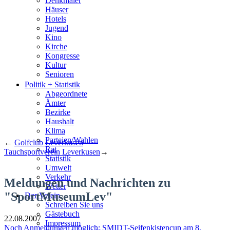
Denkmäler
Häuser
Hotels
Jugend
Kino
Kirche
Kongresse
Kultur
Senioren
Stadtführer
Politik + Statistik
Straßen
Abgeordnete
Ämter
Bezirke
Haushalt
Klima
Parteien/Wahlen
←
Golfclub Leverkusen
Rat
Tauchsportverein Leverkusen
→
Statistik
Umwelt
Verkehr
Meldungen und Nachrichten zu
Wetter
"SportMuseumLev"
Der Verein
Schreiben Sie uns
Gästebuch
22.08.2007
Impressum
Noch Anmeldungen möglich: SMIDT-Seifenkistencup am 8.