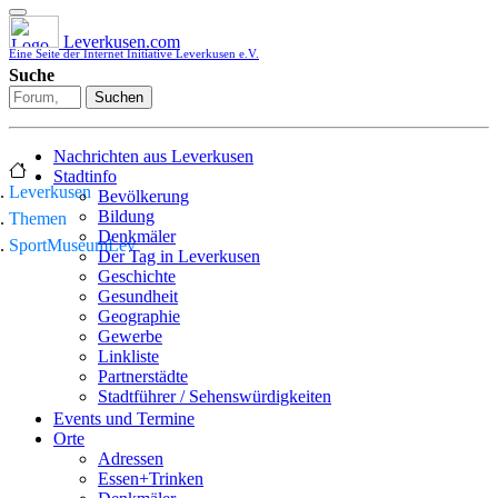
Leverkusen.com
Eine Seite der Internet Initiative Leverkusen e.V.
Suche
Suchen
Nachrichten aus Leverkusen
Stadtinfo
Leverkusen
Bevölkerung
Bildung
Themen
Denkmäler
SportMuseumLev
Der Tag in Leverkusen
Geschichte
Gesundheit
Geographie
Gewerbe
Linkliste
Partnerstädte
Stadtführer / Sehenswürdigkeiten
Stadtplan
Events und Termine
Stadtteile
Orte
Sport
Adressen
Who is who
Essen+Trinken
Wohnen