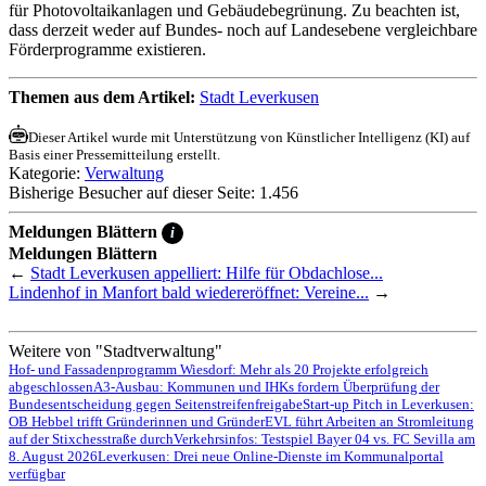
für Photovoltaikanlagen und Gebäudebegrünung. Zu beachten ist,
dass derzeit weder auf Bundes- noch auf Landesebene vergleichbare
Förderprogramme existieren.
Themen aus dem Artikel:
Stadt Leverkusen
Dieser Artikel wurde mit Unterstützung von Künstlicher Intelligenz (KI) auf
Basis einer Pressemitteilung erstellt.
Kategorie:
Verwaltung
Bisherige Besucher auf dieser Seite: 1.456
Meldungen Blättern
i
Meldungen Blättern
←
Stadt Leverkusen appelliert: Hilfe für Obdachlose...
Lindenhof in Manfort bald wiedereröffnet: Vereine...
→
Weitere von "Stadtverwaltung"
Hof- und Fassadenprogramm Wiesdorf: Mehr als 20 Projekte erfolgreich
abgeschlossen
A3-Ausbau: Kommunen und IHKs fordern Überprüfung der
Bundesentscheidung gegen Seitenstreifenfreigabe
Start-up Pitch in Leverkusen:
OB Hebbel trifft Gründerinnen und Gründer
EVL führt Arbeiten an Stromleitung
auf der Stixchesstraße durch
Verkehrsinfos: Testspiel Bayer 04 vs. FC Sevilla am
8. August 2026
Leverkusen: Drei neue Online-Dienste im Kommunalportal
verfügbar