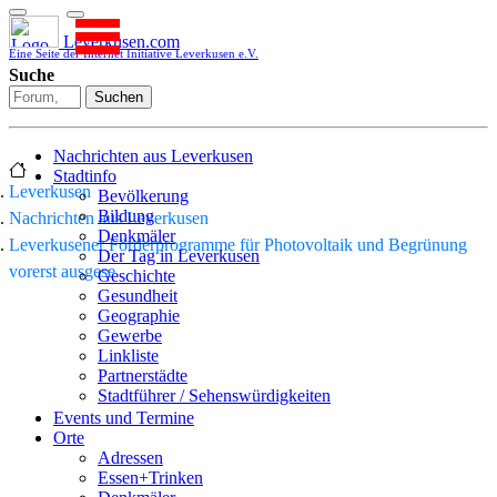
Leverkusen.com
Eine Seite der Internet Initiative Leverkusen e.V.
Suche
Suchen
Nachrichten aus Leverkusen
Stadtinfo
Leverkusen
Bevölkerung
Bildung
Nachrichten aus Leverkusen
Denkmäler
Leverkusener Förderprogramme für Photovoltaik und Begrünung
Der Tag in Leverkusen
vorerst ausgese
Geschichte
Gesundheit
Geographie
Gewerbe
Linkliste
Partnerstädte
Stadtführer / Sehenswürdigkeiten
Stadtplan
Events und Termine
Stadtteile
Orte
Sport
Adressen
Who is who
Essen+Trinken
Wohnen