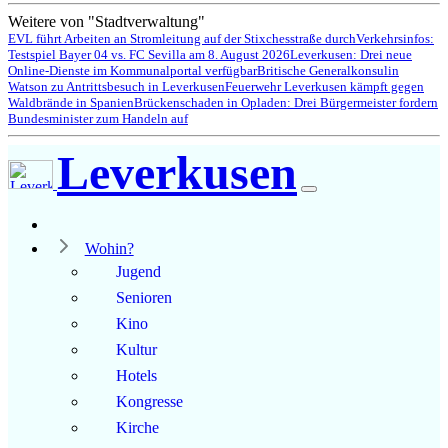
Weitere von "Stadtverwaltung"
EVL führt Arbeiten an Stromleitung auf der Stixchesstraße durch
Verkehrsinfos:
Testspiel Bayer 04 vs. FC Sevilla am 8. August 2026
Leverkusen: Drei neue
Online-Dienste im Kommunalportal verfügbar
Britische Generalkonsulin
Watson zu Antrittsbesuch in Leverkusen
Feuerwehr Leverkusen kämpft gegen
Waldbrände in Spanien
Brückenschaden in Opladen: Drei Bürgermeister fordern
Bundesminister zum Handeln auf
Leverkusen
Wohin?
Jugend
Senioren
Kino
Kultur
Hotels
Kongresse
Kirche