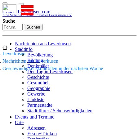
Leverkusen.com
Eine Seite der Internet Initiative Leverkusen e.V.
Suche
Suchen
Nachrichten aus Leverkusen
Stadtinfo
Leverkusen
Bevölkerung
Bildung
Nachrichten aus Leverkusen
Denkmäler
Geschwindigkeitskontrollen in der nächsten Woche
Der Tag in Leverkusen
Geschichte
Gesundheit
Geographie
Gewerbe
Linkliste
Partnerstädte
Stadtführer / Sehenswürdigkeiten
Stadtplan
Events und Termine
Stadtteile
Orte
Sport
Adressen
Who is who
Essen+Trinken
Wohnen