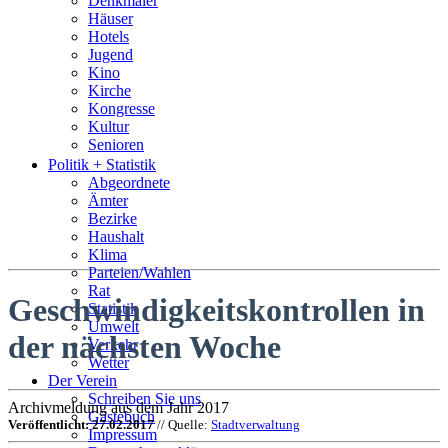
Denkmäler
Häuser
Hotels
Jugend
Kino
Kirche
Kongresse
Kultur
Senioren
Stadtführer
Politik + Statistik
Straßen
Abgeordnete
Ämter
Bezirke
Haushalt
Klima
Parteien/Wahlen
Rat
Geschwindigkeitskontrollen in
Statistik
Umwelt
der nächsten Woche
Verkehr
Wetter
Der Verein
Schreiben Sie uns
Archivmeldung aus dem Jahr 2017
Gästebuch
Veröffentlicht: 27.02.2017
// Quelle:
Stadtverwaltung
Impressum