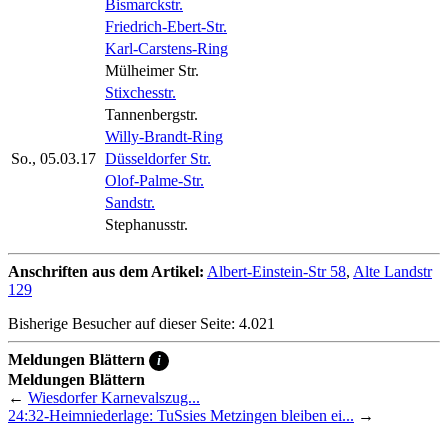
Bismarckstr.
Friedrich-Ebert-Str.
Karl-Carstens-Ring
Mülheimer Str.
Stixchesstr.
Tannenbergstr.
Willy-Brandt-Ring
So., 05.03.17
Düsseldorfer Str.
Olof-Palme-Str.
Sandstr.
Stephanusstr.
Anschriften aus dem Artikel:
Albert-Einstein-Str 58
,
Alte Landstr
129
Bisherige Besucher auf dieser Seite: 4.021
Meldungen Blättern
i
Meldungen Blättern
←
Wiesdorfer Karnevalszug...
24:32-Heimniederlage: TuSsies Metzingen bleiben ei...
→