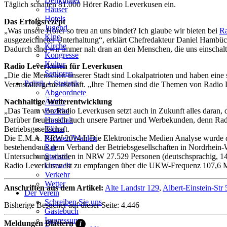
Denkmäler
Täglich schalten 81.000 Hörer Radio Leverkusen ein.
Häuser
Hotels
Das Erfolgsrezept
Jugend
„Was unsere Hörer so treu an uns bindet? Ich glaube wir bieten bei
Ra
Kino
ausgezeichneter Unterhaltung“, erklärt Chefredakteur Daniel Hambüc
Kirche
Dadurch sind wir immer nah dran an den Menschen, die uns einschalt
Kongresse
Kultur
Radio Leverkusen für Leverkusen
Senioren
„Die die Menschen unserer Stadt sind Lokalpatrioten und haben eine 
Stadtführer
Politik + Statistik
Veranstaltergemeinschaft. „Ihre Themen sind die Themen von Radio L
Straßen
Abgeordnete
Nachhaltige Weiterentwicklung
Ämter
„Das Team von Radio Leverkusen setzt auch in Zukunft alles daran, d
Bezirke
Darüber freuen sich auch unsere Partner und Werbekunden, denn Radi
Haushalt
Betriebsgesellschaft.
Klima
Die E.M.A. NRW 2014 I: Die Elektronische Medien Analyse wurde d
Parteien/Wahlen
bestehend aus dem Verband der Betriebsgesellschaften in Nordrhein-
Rat
Untersuchung wurden in NRW 27.529 Personen (deutschsprachig, 14+
Statistik
Radio Leverkusen ist zu empfangen über die UKW-Frequenz 107,6 MH
Umwelt
Verkehr
Wetter
Anschriften aus dem Artikel:
Alte Landstr 129
,
Albert-Einstein-Str 
Der Verein
Schreiben Sie uns
Bisherige Besucher auf dieser Seite: 4.446
Gästebuch
Impressum
Meldungen Blättern
i