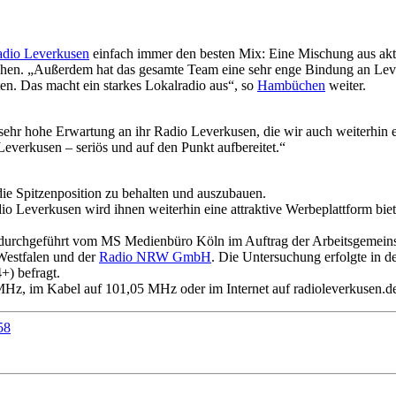
dio Leverkusen
einfach immer den besten Mix: Eine Mischung aus aktu
hen. „Außerdem hat das gesamte Team eine sehr enge Bindung an Leverk
en. Das macht ein starkes Lokalradio aus“, so
Hambüchen
weiter.
sehr hohe Erwartung an ihr Radio Leverkusen, die wir auch weiterhin e
everkusen – seriös und auf den Punkt aufbereitet.“
ie Spitzenposition zu behalten und auszubauen.
o Leverkusen wird ihnen weiterhin eine attraktive Werbeplattform bie
urchgeführt vom MS Medienbüro Köln im Auftrag der Arbeitsgemeinsc
Westfalen und der
Radio NRW GmbH
. Die Untersuchung erfolgte in 
) befragt.
z, im Kabel auf 101,05 MHz oder im Internet auf radioleverkusen.d
58