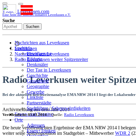
Leverkusen.com
Eine Seite der Internet Initiative Leverkusen e.V.
Suche
Suchen
Nachrichten aus Leverkusen
Stadtinfo
Leverkusen
Bevölkerung
Nachrichten aus Leverkusen
Bildung
Radio Leverkusen weiter Spitzenreiter
Denkmäler
Der Tag in Leverkusen
Geschichte
Radio Leverkusen weiter Spitze
Gesundheit
Geographie
Gewerbe
Bei der aktuellen Reichweitenanalyse EMA NRW 2014 I liegt der Lokalsender 
Linkliste
Partnerstädte
Stadtführer / Sehenswürdigkeiten
Archivmeldung aus dem Jahr 2014
Stadtplan
Events und Termine
Veröffentlicht: 05.03.2014
// Quelle:
Radio Leverkusen
Stadtteile
Orte
Sport
Adressen
Die heute veröffentlichten Ergebnisse der EMA NRW 2014 I belegen d
Who is who
Essen+Trinken
weiter seine Spitzenposition im Stadtgebiet – Mitbewerber
WDR 2
(22
Wohnen