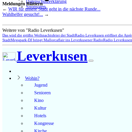
Datenschutzerklärung
Meldungen Blättern
Sponsoren
←
WIR für unsere Stadt geht in die nächste Runde...
Wahlhelfer gesucht!...
→
Weitere von "Radio Leverkusen"
Das wird die größte Weihnachtsfeier der Stadt
Radio Leverkusen eröffnet die Aprè
Stadt
Megapark-DJ bringt Mallorcaflair ins Leverkusener Radio
Radio Leverkusen 
Leverkusen
Wohin?
Jugend
Senioren
Kino
Kultur
Hotels
Kongresse
Kirche