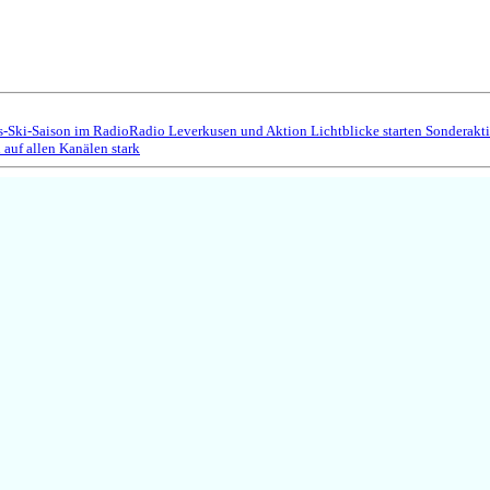
s-Ski-Saison im Radio
Radio Leverkusen und Aktion Lichtblicke starten Sonderakt
auf allen Kanälen stark