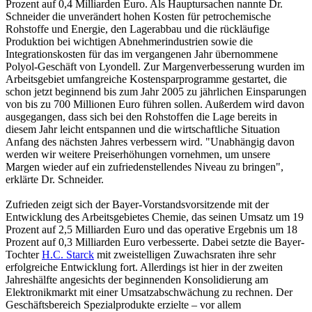
Prozent auf 0,4 Milliarden Euro. Als Hauptursachen nannte Dr.
Schneider die unverändert hohen Kosten für petrochemische
Rohstoffe und Energie, den Lagerabbau und die rückläufige
Produktion bei wichtigen Abnehmerindustrien sowie die
Integrationskosten für das im vergangenen Jahr übernommene
Polyol-Geschäft von Lyondell. Zur Margenverbesserung wurden im
Arbeitsgebiet umfangreiche Kostensparprogramme gestartet, die
schon jetzt beginnend bis zum Jahr 2005 zu jährlichen Einsparungen
von bis zu 700 Millionen Euro führen sollen. Außerdem wird davon
ausgegangen, dass sich bei den Rohstoffen die Lage bereits in
diesem Jahr leicht entspannen und die wirtschaftliche Situation
Anfang des nächsten Jahres verbessern wird. "Unabhängig davon
werden wir weitere Preiserhöhungen vornehmen, um unsere
Margen wieder auf ein zufriedenstellendes Niveau zu bringen",
erklärte Dr. Schneider.
Zufrieden zeigt sich der Bayer-Vorstandsvorsitzende mit der
Entwicklung des Arbeitsgebietes Chemie, das seinen Umsatz um 19
Prozent auf 2,5 Milliarden Euro und das operative Ergebnis um 18
Prozent auf 0,3 Milliarden Euro verbesserte. Dabei setzte die Bayer-
Tochter
H.C. Starck
mit zweistelligen Zuwachsraten ihre sehr
erfolgreiche Entwicklung fort. Allerdings ist hier in der zweiten
Jahreshälfte angesichts der beginnenden Konsolidierung am
Elektronikmarkt mit einer Umsatzabschwächung zu rechnen. Der
Geschäftsbereich Spezialprodukte erzielte – vor allem