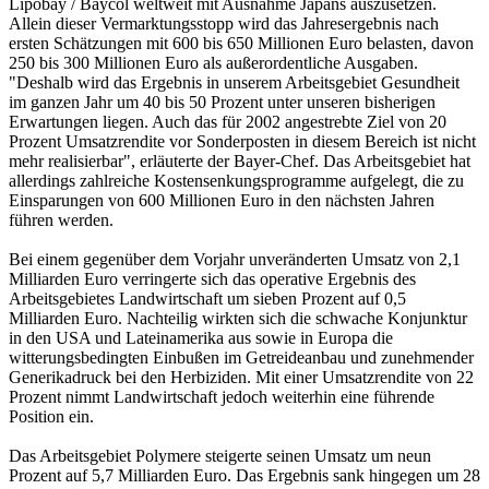
Lipobay / Baycol weltweit mit Ausnahme Japans auszusetzen.
Allein dieser Vermarktungsstopp wird das Jahresergebnis nach
ersten Schätzungen mit 600 bis 650 Millionen Euro belasten, davon
250 bis 300 Millionen Euro als außerordentliche Ausgaben.
"Deshalb wird das Ergebnis in unserem Arbeitsgebiet Gesundheit
im ganzen Jahr um 40 bis 50 Prozent unter unseren bisherigen
Erwartungen liegen. Auch das für 2002 angestrebte Ziel von 20
Prozent Umsatzrendite vor Sonderposten in diesem Bereich ist nicht
mehr realisierbar", erläuterte der Bayer-Chef. Das Arbeitsgebiet hat
allerdings zahlreiche Kostensenkungsprogramme aufgelegt, die zu
Einsparungen von 600 Millionen Euro in den nächsten Jahren
führen werden.
Bei einem gegenüber dem Vorjahr unveränderten Umsatz von 2,1
Milliarden Euro verringerte sich das operative Ergebnis des
Arbeitsgebietes Landwirtschaft um sieben Prozent auf 0,5
Milliarden Euro. Nachteilig wirkten sich die schwache Konjunktur
in den USA und Lateinamerika aus sowie in Europa die
witterungsbedingten Einbußen im Getreideanbau und zunehmender
Generikadruck bei den Herbiziden. Mit einer Umsatzrendite von 22
Prozent nimmt Landwirtschaft jedoch weiterhin eine führende
Position ein.
Das Arbeitsgebiet Polymere steigerte seinen Umsatz um neun
Prozent auf 5,7 Milliarden Euro. Das Ergebnis sank hingegen um 28