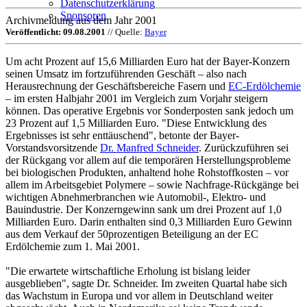
Datenschutzerklärung
Sponsoren
Archivmeldung aus dem Jahr 2001
Veröffentlicht: 09.08.2001
// Quelle:
Bayer
Um acht Prozent auf 15,6 Milliarden Euro hat der Bayer-Konzern
seinen Umsatz im fortzuführenden Geschäft – also nach
Herausrechnung der Geschäftsbereiche Fasern und
EC-Erdölchemie
– im ersten Halbjahr 2001 im Vergleich zum Vorjahr steigern
können. Das operative Ergebnis vor Sonderposten sank jedoch um
23 Prozent auf 1,5 Milliarden Euro. "Diese Entwicklung des
Ergebnisses ist sehr enttäuschend", betonte der Bayer-
Vorstandsvorsitzende
Dr. Manfred Schneider
. Zurückzuführen sei
der Rückgang vor allem auf die temporären Herstellungsprobleme
bei biologischen Produkten, anhaltend hohe Rohstoffkosten – vor
allem im Arbeitsgebiet Polymere – sowie Nachfrage-Rückgänge bei
wichtigen Abnehmerbranchen wie Automobil-, Elektro- und
Bauindustrie. Der Konzerngewinn sank um drei Prozent auf 1,0
Milliarden Euro. Darin enthalten sind 0,3 Milliarden Euro Gewinn
aus dem Verkauf der 50prozentigen Beteiligung an der EC
Erdölchemie zum 1. Mai 2001.
"Die erwartete wirtschaftliche Erholung ist bislang leider
ausgeblieben", sagte Dr. Schneider. Im zweiten Quartal habe sich
das Wachstum in Europa und vor allem in Deutschland weiter