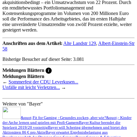
akquisitionsbedingt – ein Umsatzwachstum von 22 Prozent. Durch
ein renditebewusstes Portfoliomanagement und
Kostensenkungsprogramme im Volumen von 200 Millionen Euro
soll die Performance des Arbeitsgebietes, das im ersten Halbjahr
eine unveränderte Umsatzrendite von zwölf Prozent erzielte, weiter
gesteigert werden.
Anschriften aus dem Artikel:
Alte Landstr 129
,
Albert-Einstein-Str
58
Bisherige Besucher auf dieser Seite: 3.081
Meldungen Blättern
i
Meldungen Blättern
←
Sommerfest der CDU Leverkusen...
Unfälle mit leicht Verletzten...
→
Weitere von "Bayer"
&quot;Fit for Gaming - Gesundes zocken, aber wie?&quot;- Kinder
der Arche lernen und spielen mit Profi-Gamern
Bayer Kultur beendet die
Spielzeit 2019/20 vorzeitig
Bayer will Schering übernehmen und bietet den
Aktionären 86 € pro Aktie
Bayer erwartet Ergebnisbelastung aus