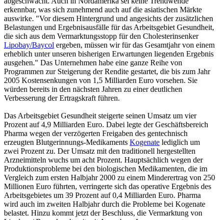
abgeschwächt. Auch in Nordamerika sei keine Trendwende
erkennbar, was sich zunehmend auch auf die asiatischen Märkte
auswirke. "Vor diesem Hintergrund und angesichts der zusätzlichen
Belastungen und Ergebnisausfälle für das Arbeitsgebiet Gesundheit,
die sich aus dem Vermarktungsstopp für den Cholesterinsenker
Lipobay/Baycol
ergeben, müssen wir für das Gesamtjahr von einem
erheblich unter unseren bisherigen Erwartungen liegenden Ergebnis
ausgehen." Das Unternehmen habe eine ganze Reihe von
Programmen zur Steigerung der Rendite gestartet, die bis zum Jahr
2005 Kostensenkungen von 1,5 Milliarden Euro vorsehen. Sie
würden bereits in den nächsten Jahren zu einer deutlichen
Verbesserung der Ertragskraft führen.
Das Arbeitsgebiet Gesundheit steigerte seinen Umsatz um vier
Prozent auf 4,9 Milliarden Euro. Dabei legte der Geschäftsbereich
Pharma wegen der verzögerten Freigaben des gentechnisch
erzeugten Blutgerinnungs-Medikaments
Kogenate
lediglich um
zwei Prozent zu. Der Umsatz mit den traditionell hergestellten
Arzneimitteln wuchs um acht Prozent. Hauptsächlich wegen der
Produktionsprobleme bei den biologischen Medikamenten, die im
Vergleich zum ersten Halbjahr 2000 zu einem Minderertrag von 250
Millionen Euro führten, verringerte sich das operative Ergebnis des
Arbeitsgebietes um 39 Prozent auf 0,4 Milliarden Euro. Pharma
wird auch im zweiten Halbjahr durch die Probleme bei Kogenate
belastet. Hinzu kommt jetzt der Beschluss, die Vermarktung von