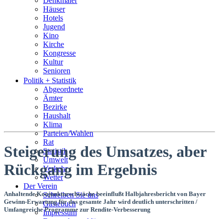
Denkmäler
Häuser
Hotels
Jugend
Kino
Kirche
Kongresse
Kultur
Senioren
Stadtführer
Politik + Statistik
Straßen
Abgeordnete
Ämter
Bezirke
Haushalt
Klima
Parteien/Wahlen
Rat
Steigerung des Umsatzes, aber
Statistik
Umwelt
Rückgang im Ergebnis
Verkehr
Wetter
Der Verein
Anhaltende Konjunkturschwäche beeinflußt Halbjahresbericht von Bayer
Schreiben Sie uns
Gewinn-Erwartung für das gesamte Jahr wird deutlich unterschritten /
Gästebuch
Umfangreiche Programme zur Rendite-Verbesserung
Impressum