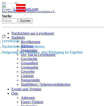
Leverkusen.com
Eine Seite der Internet Initiative Leverkusen e.V.
Suche
Suchen
Nachrichten aus Leverkusen
Stadtinfo
Leverkusen
Bevölkerung
Bildung
Nachrichten aus Leverkusen
Denkmäler
Steigerung des Umsatzes, aber Rückgang im Ergebnis
Der Tag in Leverkusen
Geschichte
Gesundheit
Geographie
Gewerbe
Linkliste
Partnerstädte
Stadtführer / Sehenswürdigkeiten
Stadtplan
Events und Termine
Stadtteile
Orte
Sport
Adressen
Who is who
Essen+Trinken
Wohnen