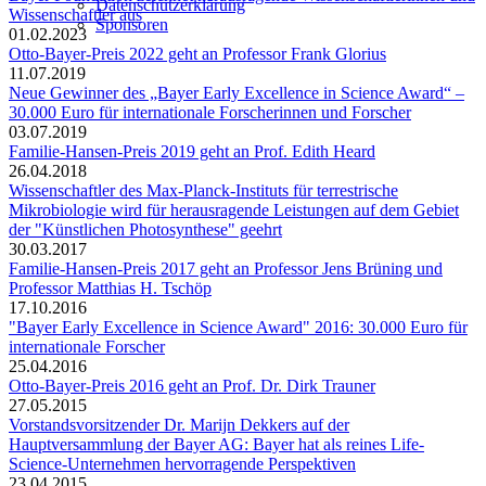
Datenschutzerklärung
Wissenschaftler aus
Sponsoren
01.02.2023
Otto-Bayer-Preis 2022 geht an Professor Frank Glorius
11.07.2019
Neue Gewinner des „Bayer Early Excellence in Science Award“ –
30.000 Euro für internationale Forscherinnen und Forscher
03.07.2019
Familie-Hansen-Preis 2019 geht an Prof. Edith Heard
26.04.2018
Wissenschaftler des Max-Planck-Instituts für terrestrische
Mikrobiologie wird für herausragende Leistungen auf dem Gebiet
der "Künstlichen Photosynthese" geehrt
30.03.2017
Familie-Hansen-Preis 2017 geht an Professor Jens Brüning und
Professor Matthias H. Tschöp
17.10.2016
"Bayer Early Excellence in Science Award" 2016: 30.000 Euro für
internationale Forscher
25.04.2016
Otto-Bayer-Preis 2016 geht an Prof. Dr. Dirk Trauner
27.05.2015
Vorstandsvorsitzender Dr. Marijn Dekkers auf der
Hauptversammlung der Bayer AG: Bayer hat als reines Life-
Science-Unternehmen hervorragende Perspektiven
23.04.2015