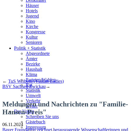
Denkmäler
Häuser
Hotels
Jugend
Kino
Kirche
Kongresse
Kultur
Senioren
Stadtführer
Politik + Statistik
Straßen
Abgeordnete
Ämter
Bezirke
Haushalt
Klima
Parteien/Wahlen
←
TuS Weibern (Vulkan-Ladies)
Rat
BSV Sachsen Zwickau
→
Statistik
Umwelt
Verkehr
Meldungen und Nachrichten zu "Familie-
Wetter
Hansen-Preis"
Der Verein
Schreiben Sie uns
Gästebuch
06.11.2024
Impressum
Bayer Foundation zeichnet herausragende Wissenschaftlerinnen und