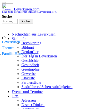
Leverkusen.com
Eine Seite der Internet Initiative Leverkusen e.V.
Suche
Suchen
Nachrichten aus Leverkusen
Stadtinfo
Leverkusen
Bevölkerung
Bildung
Themen
Denkmäler
Familie-Hansen-Preis
Der Tag in Leverkusen
Geschichte
Gesundheit
Geographie
Gewerbe
Linkliste
Partnerstädte
Stadtführer / Sehenswürdigkeiten
Stadtplan
Events und Termine
Stadtteile
Orte
Sport
Adressen
Who is who
Essen+Trinken
Wohnen