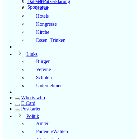
Datenschutzerklärung
Sponsoren
Kultur
Hotels
Kongresse
Kirche
Essen+Trinken
Links
Bürger
Vereine
Schulen
Unternehmen
Who is who
E-Card
Postkarten
Politik
Ämter
Parteien/Wahlen