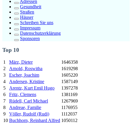
Adressen
Gesundheit
Straßen
Häuser
Schreiben Sie uns
Impressum
Datenschutzerklärung
Sponsoren
Top 10
1
März, Dieter
1646358
2
Arnold, Roswitha
1619298
3
Escher, Joachim
1605220
4
Andersen, Kristine
1587149
5
Arentz,
Kurt
Emil Hugo
1397278
6
Fritz, Clemens
1381169
7
Rüdell, Carl Michael
1267969
8
Andreae, Familie
1176955
9
Völler, Rudolf (Rudi)
1112037
10
Buchhorn, Reinhard Alfred
1050112