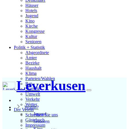
Denkmäler
Häuser
Hotels
Jugend
Kino
Kirche
Kongresse
Kultur
Senioren
Stadtführer
Politik + Statistik
Straßen
Abgeordnete
Ämter
Bezirke
Haushalt
Klima
Parteien/Wahlen
Leverkusen
Rat
Statistik
Umwelt
Verkehr
Wetter
Wohin?
Der Verein
Jugend
Schreiben Sie uns
Gästebuch
Senioren
Impressum
Kino