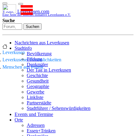
Leverkusen.com
Eine Seite der Internet Initiative Leverkusen e.V.
Suche
Suchen
Nachrichten aus Leverkusen
Stadtinfo
Leverkusen
Bevölkerung
Bildung
Leverkusener Persönlichkeiten
Denkmäler
Menschen aus Politik
Der Tag in Leverkusen
Geschichte
Gesundheit
Geographie
Gewerbe
Linkliste
Partnerstädte
Stadtführer / Sehenswürdigkeiten
Stadtplan
Events und Termine
Stadtteile
Orte
Sport
Adressen
Who is who
Essen+Trinken
Wohnen