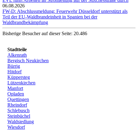
EVL führt Arbeiten an Stromleitung auf der Stixchesstraße durch
06.08.2026
FW-D: Abschlussmeldung: Feuerwehr Düsseldorf unterstützt als
Teil der EU-Waldbrandeinheit in Spanien bei der
Waldbrandbekämpfung
Bisherige Besucher auf dieser Seite: 20.486
Stadtteile
Alkenrath
Bergisch Neukirchen
Bürrig
Hitdorf
Küppersteg
Lützenkirchen
Manfort
Opladen
Quettingen
Rheindorf
Schlebusch
Steinbüchel
Waldsiedlung
Wiesdorf