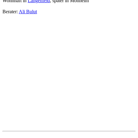
Wohnhaft in
Langenfeld
, später in Monheim
Berater:
Ali Bulut