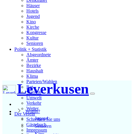
Denkmäler
Häuser
Hotels
Jugend
Kino
Kirche
Kongresse
Kultur
Senioren
Stadtführer
Politik + Statistik
Straßen
Abgeordnete
Ämter
Bezirke
Haushalt
Klima
Parteien/Wahlen
Leverkusen
Rat
Statistik
Umwelt
Verkehr
Wetter
Wohin?
Der Verein
Jugend
Schreiben Sie uns
Gästebuch
Senioren
Impressum
Kino