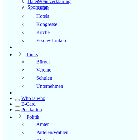
Datenschutzerklärung
Sponsoren
Kultur
Hotels
Kongresse
Kirche
Essen+Trinken
Links
Bürger
Vereine
Schulen
Unternehmen
Who is who
E-Card
Postkarten
Politik
Ämter
Parteien/Wahlen