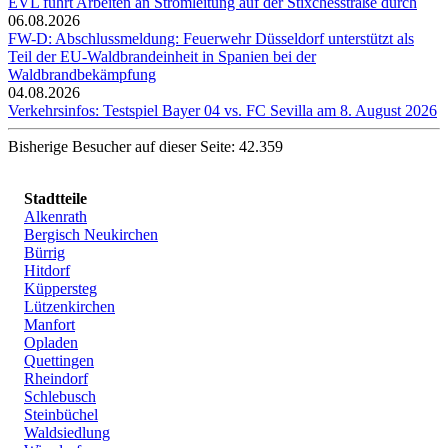
EVL führt Arbeiten an Stromleitung auf der Stixchesstraße durch
06.08.2026
FW-D: Abschlussmeldung: Feuerwehr Düsseldorf unterstützt als
Teil der EU-Waldbrandeinheit in Spanien bei der
Waldbrandbekämpfung
04.08.2026
Verkehrsinfos: Testspiel Bayer 04 vs. FC Sevilla am 8. August 2026
Bisherige Besucher auf dieser Seite: 42.359
Stadtteile
Alkenrath
Bergisch Neukirchen
Bürrig
Hitdorf
Küppersteg
Lützenkirchen
Manfort
Opladen
Quettingen
Rheindorf
Schlebusch
Steinbüchel
Waldsiedlung