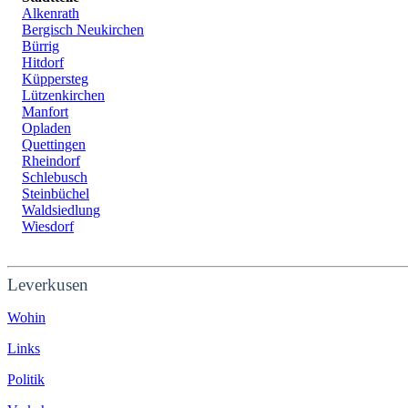
Alkenrath
Bergisch Neukirchen
Bürrig
Hitdorf
Küppersteg
Lützenkirchen
Manfort
Opladen
Quettingen
Rheindorf
Schlebusch
Steinbüchel
Waldsiedlung
Wiesdorf
Leverkusen
Wohin
Links
Politik