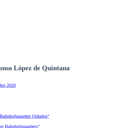
fonso López de Quintana
mber 2020
 Bahnhofsquartier Opladen“
r Bahnhofsquartiers“