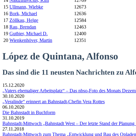
14
Naidzinavicius, Kim
12769
15
Ullmann, Wiebke
12673
16
Bork, Michael
12636
17
Zöllkau, Helge
12584
18
Rau, Brendan
12463
19
Gutbier, Michael D.
12400
20
Wienkenhöver, Martin
12351
López de Quintana, Alfonso
Das sind die 11 neusten Nachrichten zu Al
15.12.2020
„Vaters ehemaliger Arbeitsplatz“ – Das nbso-Foto des Monats Deze
30.10.2020
„Veralinde“ erinnert an Bahnstadt-Chefin Vera Rottes
06.10.2020
Die Bahnstadt in Buchform
31.10.2019
Bahnstadt-Mittwoch „Bahnstadt West – Der letzte Stand der Planung
27.11.2018
Bahnstadt-Mittwoch zum Thema „Entwicklung und Bau des Opladene