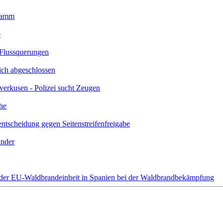
gramm
e
 Flussquerungen
ich abgeschlossen
verkusen - Polizei sucht Zeugen
he
scheidung gegen Seitenstreifenfreigabe
ünder
l der EU-Waldbrandeinheit in Spanien bei der Waldbrandbekämpfung