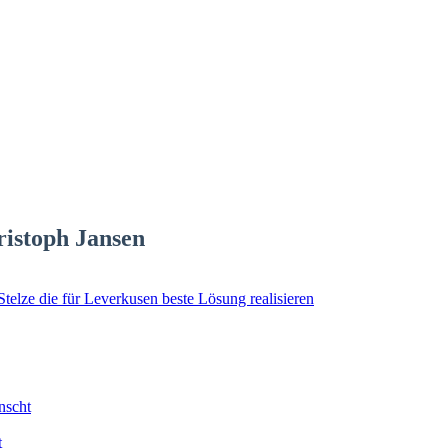
ristoph Jansen
elze die für Leverkusen beste Lösung realisieren
nscht
t