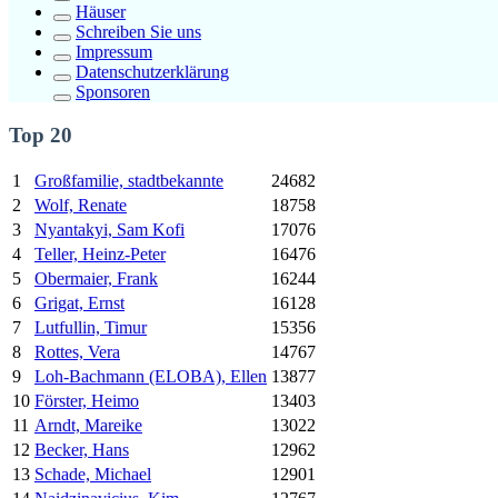
Häuser
Schreiben Sie uns
Impressum
Datenschutzerklärung
Sponsoren
Top 20
1
Großfamilie, stadtbekannte
24682
2
Wolf, Renate
18758
3
Nyantakyi, Sam Kofi
17076
4
Teller, Heinz-Peter
16476
5
Obermaier, Frank
16244
6
Grigat, Ernst
16128
7
Lutfullin, Timur
15356
8
Rottes, Vera
14767
9
Loh-Bachmann (ELOBA), Ellen
13877
10
Förster, Heimo
13403
11
Arndt, Mareike
13022
12
Becker, Hans
12962
13
Schade, Michael
12901