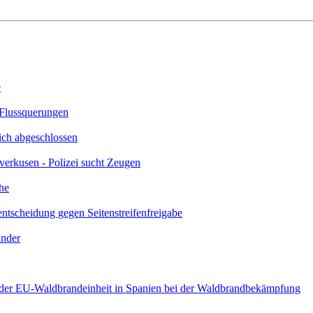
e
 Flussquerungen
ich abgeschlossen
verkusen - Polizei sucht Zeugen
he
scheidung gegen Seitenstreifenfreigabe
ünder
l der EU-Waldbrandeinheit in Spanien bei der Waldbrandbekämpfung