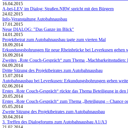
16.04.2015
A-bei-LEV im Dialog: Straßen.NRW spricht mit den Bürgern
24.02.2015
Info-Veranstaltung Autobahnausbau
17.01.2015
Neue DIALOG: "Das Ganze im Blick"
14.01.2015
Projektbeirat zum Autobahnausbau tagte zum vierten Mal
18.09.2014
Erkundungsbohrungen für neue Rheinbrücke bei Leverkusen gehen w
16.09.2014
Zweites „Rote Couch-Gespräch“ zum Thema „Machbarkeitsstudien: Pl
04.09.2014
Dritte Sitzung des Projektbeirates zum Autobahnausbau
15.07.2014
Autobahnausbau bei Leverkusen: Erkundungsbohrungen gehen weite
02.06.2014
Erstes „Rote Couch-Gespräch“ rückte das Thema Beteiligung in den
20.05.2014
Erstes „Rote Couch-Gespräch“ zum Thema „Beteiligung – Chance od
05.05.2014
Zweite Sitzung des Projektbeirates zum Autobahnausbau
30.04.2014
3. Treffen des Dialogforums zum Autobahnausbau A1/A3
21.02.2014