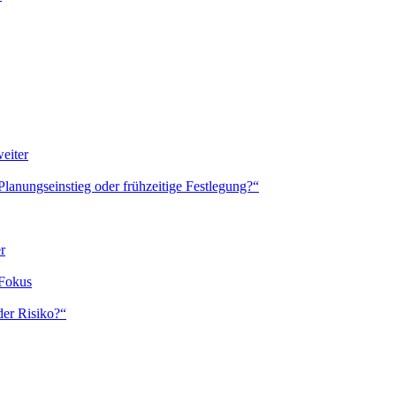
eiter
anungseinstieg oder frühzeitige Festlegung?“
r
 Fokus
er Risiko?“