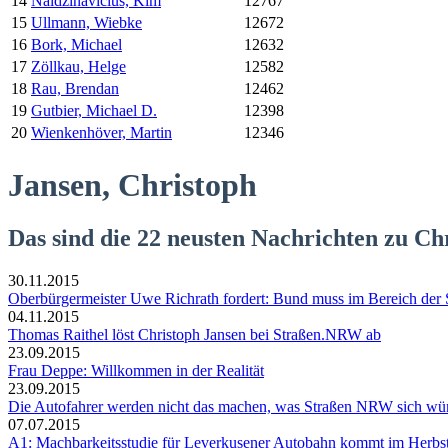
14
Naidzinavicius, Kim
12767
15
Ullmann, Wiebke
12672
16
Bork, Michael
12632
17
Zöllkau, Helge
12582
18
Rau, Brendan
12462
19
Gutbier, Michael D.
12398
20
Wienkenhöver, Martin
12346
Jansen, Christoph
Das sind die 22 neusten Nachrichten zu Ch
30.11.2015
Oberbürgermeister Uwe Richrath fordert: Bund muss im Bereich der St
04.11.2015
Thomas Raithel löst Christoph Jansen bei Straßen.NRW ab
23.09.2015
Frau Deppe: Willkommen in der Realität
23.09.2015
Die Autofahrer werden nicht das machen, was Straßen NRW sich wü
07.07.2015
A1: Machbarkeitsstudie für Leverkusener Autobahn kommt im Herbs