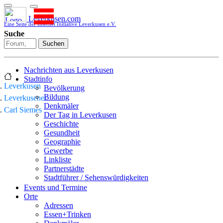
Leverkusen.com
Eine Seite der Internet Initiative Leverkusen e.V.
Suche
Suchen
Nachrichten aus Leverkusen
Stadtinfo
Leverkusen
Bevölkerung
Bildung
Leverkusener
Denkmäler
Carl Siemes
Der Tag in Leverkusen
Geschichte
Gesundheit
Geographie
Gewerbe
Linkliste
Partnerstädte
Stadtführer / Sehenswürdigkeiten
Stadtplan
Events und Termine
Stadtteile
Orte
Sport
Adressen
Who is who
Essen+Trinken
Wohnen