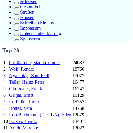
Adressen
Gesundheit
Straßen
Häuser
Schreiben Sie uns
Impressum
Datenschutzerklärung
Sponsoren
Top 20
1
Großfamilie, stadtbekannte
24683
2
Wolf, Renate
18760
3
Nyantakyi, Sam Kofi
17077
4
Teller, Heinz-Peter
16477
5
Obermaier, Frank
16247
6
Grigat, Ernst
16129
7
Lutfullin, Timur
15357
8
Rottes, Vera
14768
9
Loh-Bachmann (ELOBA), Ellen
13879
10
Förster, Heimo
13407
11
Arndt, Mareike
13022