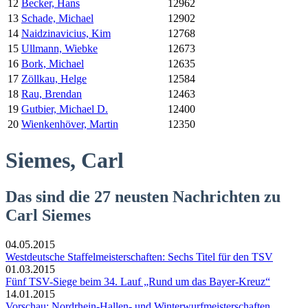
12
Becker, Hans
12962
13
Schade, Michael
12902
14
Naidzinavicius, Kim
12768
15
Ullmann, Wiebke
12673
16
Bork, Michael
12635
17
Zöllkau, Helge
12584
18
Rau, Brendan
12463
19
Gutbier, Michael D.
12400
20
Wienkenhöver, Martin
12350
Siemes, Carl
Das sind die 27 neusten Nachrichten zu
Carl Siemes
04.05.2015
Westdeutsche Staffelmeisterschaften: Sechs Titel für den TSV
01.03.2015
Fünf TSV-Siege beim 34. Lauf „Rund um das Bayer-Kreuz“
14.01.2015
Vorschau: Nordrhein-Hallen- und Winterwurfmeisterschaften