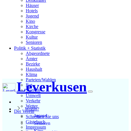
Denkmäler
Häuser
Hotels
Jugend
Kino
Kirche
Kongresse
Kultur
Senioren
Stadtführer
Politik + Statistik
Straßen
Abgeordnete
Ämter
Bezirke
Haushalt
Klima
Parteien/Wahlen
Leverkusen
Rat
Statistik
Umwelt
Verkehr
Wetter
Wohin?
Der Verein
Jugend
Schreiben Sie uns
Gästebuch
Senioren
Impressum
Kino