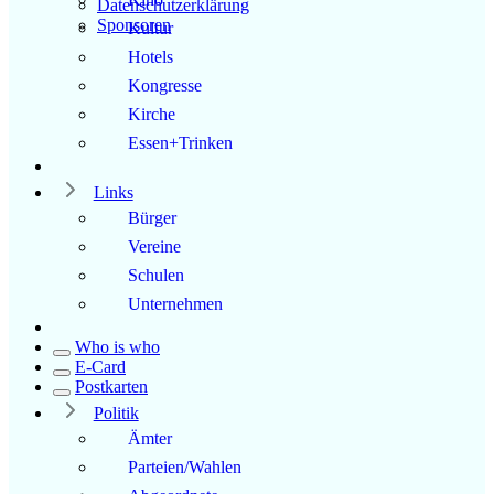
Datenschutzerklärung
Sponsoren
Kultur
Hotels
Kongresse
Kirche
Essen+Trinken
Links
Bürger
Vereine
Schulen
Unternehmen
Who is who
E-Card
Postkarten
Politik
Ämter
Parteien/Wahlen