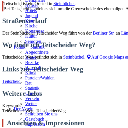
Denkmäler
Teitscheid ist ein Ortsteil in
Steinbüchel
.
Häuser
Bei Teitscheid handelt es sich um die Grenzscheide des ehemaligen
Hotels
Jugend
Straßenverlauf
Kino
Kirche
Kongresse
Der Steinbücheler Teitscheider Weg führt von der
Berliner Str.
an
Län
Kultur
Senioren
Wo finde ich Teitscheider Weg?
Stadtführer
Politik + Statistik
Straßen
Abgeordnete
Teitscheider Weg befindet sich in
Steinbüchel
.
Auf Google Maps a
Ämter
Bezirke
Haushalt
Links zur Teitscheider Weg
Klima
Parteien/Wahlen
Teitscheid
Rat
Statistik
Weitere Infos
Umwelt
Verkehr
Wetter
Keywords
Der Verein
Teitscheider Weg, TeitscheiderWeg
Schreiben Sie uns
Gästebuch
Ansichten & Impressionen
Impressum