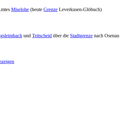
 Amtes
Miselohe
(heute
Grenze
Leverkusen-Glöbuch)
gsleimbach
und
Teitscheid
über die
Stadtgrenze
nach Osenau
nzeigen