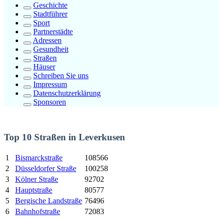
Geschichte
Stadtführer
Sport
Partnerstädte
Adressen
Gesundheit
Straßen
Häuser
Schreiben Sie uns
Impressum
Datenschutzerklärung
Sponsoren
Top 10 Straßen in Leverkusen
1
Bismarckstraße
108566
2
Düsseldorfer Straße
100258
3
Kölner Straße
92702
4
Hauptstraße
80577
5
Bergische Landstraße
76496
6
Bahnhofstraße
72083