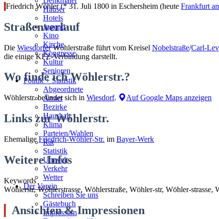
Denkmäler
Friedrich Wöhler (* 31. Juli 1800 in Eschersheim (heute
Frankfurt a
Häuser
Hotels
Straßenverlauf
Jugend
Kino
Kirche
Die
Wiesdorfer
Wöhlerstraße führt vom Kreisel
Nobelstraße
/
Carl-Lev
Kongresse
die einige KFZ-Verbindung darstellt.
Kultur
Senioren
Wo finde ich Wöhlerstr.?
Stadtführer
Politik + Statistik
Straßen
Abgeordnete
Wöhlerstr. befindet sich in
Wiesdorf
.
Auf Google Maps anzeigen
Ämter
Bezirke
Haushalt
Links zur Wöhlerstr.
Klima
Parteien/Wahlen
Ehemalige
Friedrich-Wöhler-Str.
im
Bayer-Werk
Rat
Statistik
Weitere Infos
Umwelt
Verkehr
Wetter
Keywords
Der Verein
Wöhlerstr, Wöhlerstrasse, Wöhlerstraße, Wöhler-str, Wöhler-strasse, 
Schreiben Sie uns
Gästebuch
Ansichten & Impressionen
Impressum