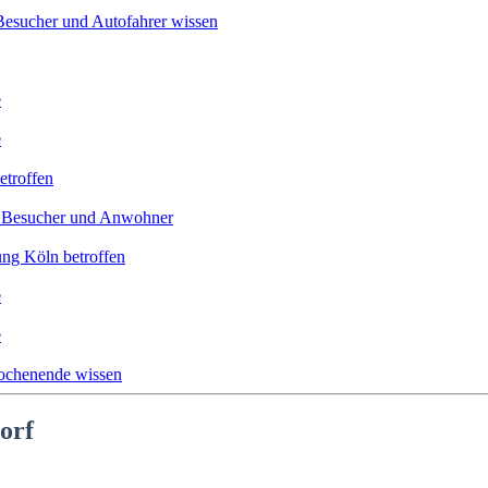
Besucher und Autofahrer wissen
e
e
etroffen
ür Besucher und Anwohner
ung Köln betroffen
e
e
ochenende wissen
orf