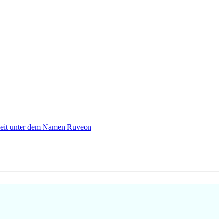
e
e
e
e
e
nheit unter dem Namen Ruveon