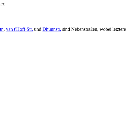
er.
r.
,
van t'Hoff-Str.
und
Dhünnstr.
sind Nebenstraßen, wobei letztere