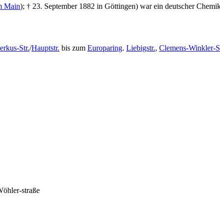
m Main
); † 23. September 1882 in Göttingen) war ein deutscher Chemik
erkus-Str.
/
Hauptstr.
bis zum
Europaring
.
Liebigstr.
,
Clemens-Winkler-St
Wöhler-straße