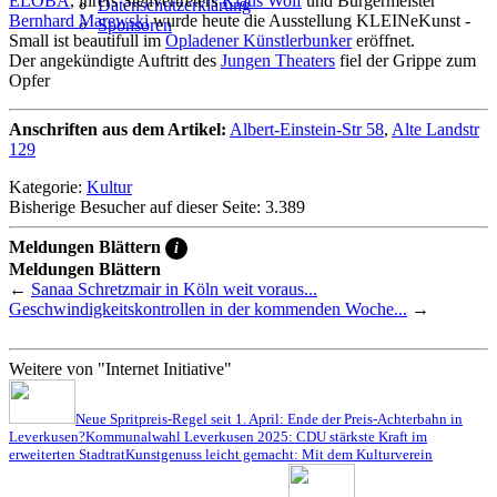
ELOBA
, ihrers Stellvertreters
Klaus Wolf
und Bürgermeister
Datenschutzerklärung
Bernhard Marewski
wurde heute die Ausstellung KLEINeKunst -
Sponsoren
Small ist beautifull im
Opladener Künstlerbunker
eröffnet.
Der angekündigte Auftritt des
Jungen Theaters
fiel der Grippe zum
Opfer
Anschriften aus dem Artikel:
Albert-Einstein-Str 58
,
Alte Landstr
129
Kategorie:
Kultur
Bisherige Besucher auf dieser Seite: 3.389
Meldungen Blättern
i
Meldungen Blättern
←
Sanaa Schretzmair in Köln weit voraus...
Geschwindigkeitskontrollen in der kommenden Woche...
→
Weitere von "Internet Initiative"
Neue Spritpreis-Regel seit 1. April: Ende der Preis-Achterbahn in
Leverkusen?
Kommunalwahl Leverkusen 2025: CDU stärkste Kraft im
erweiterten Stadtrat
Kunstgenuss leicht gemacht: Mit dem Kulturverein