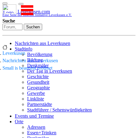
Leverkusen.com
Eine Seite der Internet Initiative Leverkusen e.V.
Suche
Suchen
Nachrichten aus Leverkusen
Stadtinfo
Leverkusen
Bevölkerung
Bildung
Nachrichten aus Leverkusen
Denkmäler
Small is beautiful eröffnet
Der Tag in Leverkusen
Geschichte
Gesundheit
Geographie
Gewerbe
Linkliste
Partnerstädte
Stadtführer / Sehenswürdigkeiten
Stadtplan
Events und Termine
Stadtteile
Orte
Sport
Adressen
Who is who
Essen+Trinken
Wohnen