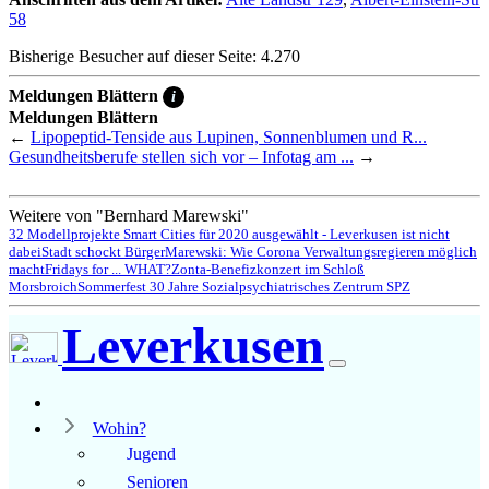
58
Bisherige Besucher auf dieser Seite: 4.270
Meldungen Blättern
i
Meldungen Blättern
←
Lipopeptid-Tenside aus Lupinen, Sonnenblumen und R...
Gesundheitsberufe stellen sich vor – Infotag am ...
→
Weitere von "Bernhard Marewski"
32 Modellprojekte Smart Cities für 2020 ausgewählt - Leverkusen ist nicht
dabei
Stadt schockt Bürger
Marewski: Wie Corona Verwaltungsregieren möglich
macht
Fridays for ... WHAT?
Zonta-Benefizkonzert im Schloß
Morsbroich
Sommerfest 30 Jahre Sozialpsychiatrisches Zentrum SPZ
Leverkusen
Wohin?
Jugend
Senioren