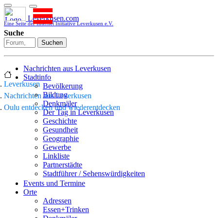
Leverkusen.com
Eine Seite der Internet Initiative Leverkusen e.V.
Suche
Suchen
Nachrichten aus Leverkusen
Stadtinfo
Leverkusen
Bevölkerung
Bildung
Nachrichten aus Leverkusen
Denkmäler
Oulu entdecken und wiederentdecken
Der Tag in Leverkusen
Geschichte
Gesundheit
Geographie
Gewerbe
Linkliste
Partnerstädte
Stadtführer / Sehenswürdigkeiten
Stadtplan
Events und Termine
Stadtteile
Orte
Sport
Adressen
Who is who
Essen+Trinken
Wohnen