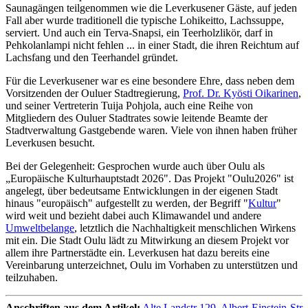
Saunagängen teilgenommen wie die Leverkusener Gäste, auf jeden
Fall aber wurde traditionell die typische Lohikeitto, Lachssuppe,
serviert. Und auch ein Terva-Snapsi, ein Teerholzlikör, darf in
Pehkolanlampi nicht fehlen ... in einer Stadt, die ihren Reichtum auf
Lachsfang und den Teerhandel gründet.
Für die Leverkusener war es eine besondere Ehre, dass neben dem
Vorsitzenden der Ouluer Stadtregierung,
Prof. Dr. Kyösti Oikarinen
,
und seiner Vertreterin Tuija Pohjola, auch eine Reihe von
Mitgliedern des Ouluer Stadtrates sowie leitende Beamte der
Stadtverwaltung Gastgebende waren. Viele von ihnen haben früher
Leverkusen besucht.
Bei der Gelegenheit: Gesprochen wurde auch über Oulu als
„Europäische Kulturhauptstadt 2026". Das Projekt "Oulu2026" ist
angelegt, über bedeutsame Entwicklungen in der eigenen Stadt
hinaus "europäisch" aufgestellt zu werden, der Begriff "
Kultur
"
wird weit und bezieht dabei auch Klimawandel und andere
Umweltbelange
, letztlich die Nachhaltigkeit menschlichen Wirkens
mit ein. Die Stadt Oulu lädt zu Mitwirkung an diesem Projekt vor
allem ihre Partnerstädte ein. Leverkusen hat dazu bereits eine
Vereinbarung unterzeichnet, Oulu im Vorhaben zu unterstützen und
teilzuhaben.
Anschriften aus dem Artikel:
Alte Landstr 129
,
Albert-Einstein-Str