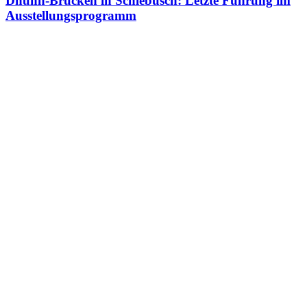
Dhünn-Brücken in Schlebusch: Letzte Führung im
Ausstellungsprogramm