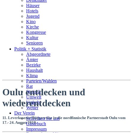
Denkmäler
Häuser
Hotels
Jugend
Kino
Kirche
Kongresse
Kultur
Senioren
Stadtführer
Politik + Statistik
Straßen
Abgeordnete
Ämter
Bezirke
Haushalt
Klima
Parteien/Wahlen
Rat
Oulu entdecken und
Statistik
Umwelt
wiederentdecken
Verkehr
Wetter
Der Verein
11. Leverkusener Bürgerreise in die nordfinnische Partnerstadt Oulu vom
Schreiben Sie uns
17.- 24. August 2019
Gästebuch
Impressum