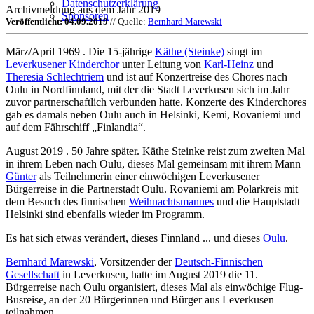
Datenschutzerklärung
Archivmeldung aus dem Jahr 2019
Sponsoren
Veröffentlicht: 04.09.2019
// Quelle:
Bernhard Marewski
März/April 1969 . Die 15-jährige
Käthe (Steinke)
singt im
Leverkusener Kinderchor
unter Leitung von
Karl-Heinz
und
Theresia Schlechtriem
und ist auf Konzertreise des Chores nach
Oulu in Nordfinnland, mit der die Stadt Leverkusen sich im Jahr
zuvor partnerschaftlich verbunden hatte. Konzerte des Kinderchores
gab es damals neben Oulu auch in Helsinki, Kemi, Rovaniemi und
auf dem Fährschiff „Finlandia“.
August 2019 . 50 Jahre später. Käthe Steinke reist zum zweiten Mal
in ihrem Leben nach Oulu, dieses Mal gemeinsam mit ihrem Mann
Günter
als Teilnehmerin einer einwöchigen Leverkusener
Bürgerreise in die Partnerstadt Oulu. Rovaniemi am Polarkreis mit
dem Besuch des finnischen
Weihnachtsmannes
und die Hauptstadt
Helsinki sind ebenfalls wieder im Programm.
Es hat sich etwas verändert, dieses Finnland ... und dieses
Oulu
.
Bernhard Marewski
, Vorsitzender der
Deutsch-Finnischen
Gesellschaft
in Leverkusen, hatte im August 2019 die 11.
Bürgerreise nach Oulu organisiert, dieses Mal als einwöchige Flug-
Busreise, an der 20 Bürgerinnen und Bürger aus Leverkusen
teilnahmen.