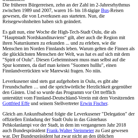
Die früheren Bürgerreisen, zehn an der Zahl im 2-Jahresrhythmus
zwischen 1989 und 2007, waren 16- bis 18-tägige
Bus
-Reisen
gewesen, die von Leverkusen aus starteten. Nun, die
Reisegewohnheiten haben sich geändert.
Es galt nun, eine Woche die High-Tech-Stadt Oulu, die als
"Hauptstadt Nordskandinaviens“ gilt, aber auch die Region mit
ihren Naturräumen zu erkunden ... und zu erleben, wie die
Menschen im Norden Finnlands leben. Warum gelten die Finnen als
die glücklichsten Menschen der Welt, was hat es auf sich mit dem
"Spirit of Oulu". Diesen Geheimnissen muss man selbst auf die
Spur kommen, da darf man keinen "Suomen hulllu", einen
Finnlandverrückten wie Marewski fragen. No niin.
Leverkusener sind stets gut aufgehoben in Oulu, es gibt alte
Freundschaften … und die sprichwörtliche Herzlichkeit gegenüber
den Gästen. Und so wurde das Programm vor Ort trefflich
unterstützt vom Finnland-Deutschland-Verein mit dem Vorsitzenden
Gottfried Effe
und seinem Stellvertreter
Erwin Fischer
.
Gleich am Ankunftsabend folgte die Leverkusener "Delegation" der
offiziellen Einladung der Stadt Oulu in das Gästehaus
Pehkolanlampi vor der Stadt, in dem im vergangenen Jahr 2018
auch Bundespräsident
Frank-Walter Steinmeier
zu Gast gewesen
war. Der Bundespräsident hat zwar nicht an den üblichen