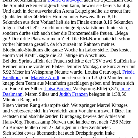
die Sprintstrecken erfolgreich sein kann, bewies sie bereits häufig.
Und auch in der ausverkaufen Arena Leipzig stellte sie erneut ihre
Qualitäten über 60 Meter Hürden unter Beweis. Ihren 8,16
Sekunden aus dem Vorlauf ließ sie im Finale erneut 8,16 Sekunden
folgen. Dabei ließ sie nicht nur einige Spezialistinnen hinter sich,
sondern durfte sich auch über die Bronzemedaille freuen. „Mega
gut! Der dritte Platz war mein Ziel. Die EM-Norm hatte ich schon
vorher hintenan gestellt, da ich zurzeit im Rahmen meines
Biochemie-Studiums die ganze Woche im Labor stehe. Das kostet
enorm viel Kraft“, sagte die 22-Jährige im Anschluss.
Bei den Sprintstaffeln der Frauen schickte der TSV zwei Staffeln ins
Rennen um die vorderen Plätze. Jennifer Montag, die kurz zuvor mit
5,92 Meter im Weitsprung Neunte wurde, Louisa Grauvogel,
Frieda
Breitkopf
und
Mareike Arndt
mussten sich in 1:35,66 Minuten nur
knapp dem Team aus Mannheim geschlagen geben und freuten sich
am Ende über Silber.
Luisa Bodem
, Weitsprung-Elfte(5,87),
Imke
Daalmann
, Maren Silies und
Judith Franzen
belegten in 1:38,56
Minuten Rang acht.
Einen vierten Rang erkämpfte sich Weitspringer Marcel Kirstges
und verbesserte sich im Vergleich zum Vorjahr um zwei Plätze. Im
sechsten und abschließenden Durchgang bewies der Athlet von
Hans-Jörg Thomaskamp Nerven und landete erst nach 7,56 Meter.
Zu Bronze fehlten dem 27-Jährigen nur drei Zentimeter.
Sich selbst etwas überrascht hat auch Dreispringerin Imke