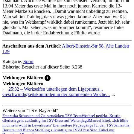
Daalmann. Auch sie wartete bis zum sechsten Versuch, um dort mit
13,04 Meter das erste Mal in ihrer noch jungen Karriere die 13-
Meter-Marke zu knacken. „Damit war nicht unbedingt zu rechnen.
Man sah im Training, dass etwas gehen könnte. Aber man weiß ja
nie, was im Wettkampf wirklich dabei rumkommt. Jetzt bin ich sehr
glücklich. Mal sehen, was im Sommer kommt“, resümierte Imke
Daalmann, die in der Endabrechnung Fünfte wurde.
Anschriften aus dem Artikel:
Albert-Einstein-Str 58
,
Alte Landstr
129
Kategorie:
Sport
Bisherige Besucher auf dieser Seite: 3.238
Meldungen Blättern
i
Meldungen Blättern
←
25:32 – Werkselfen unterliegen dem Ligaprimus...
Geschwindigkeitskontrollen in der kommenden Woche...
→
Weitere von "TSV Bayer 04"
Franziska Schuster und Co. verstärken TSV-Team
Wechsel perfekt: Kristin
Gierisch geht zukünftig im TSV-Dress auf Weitenjagd
Manuel Eitel: „Ich fühle
mich sehr wohl in Leverkusen“
Drei weitere Neuzugänge für den TSV
Samantha
Borutta und Bianca Stichling zukünftig im TSV-Dress
Nino Zirkel mit