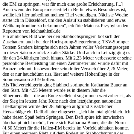
die EM zu springen, war für mich eine große Erleichterung. [...]
Auch wenn der Europameistertitel in Berlin etwas Besonderes ist,
wollte ich hier unbedingt meinen Titel verteidigen. Nächste Woche
starte ich in Düsseldorf, um den Anlauf zu stabilisieren und etwas
Wettkampfroutine zu bekommen", erklärte Mateusz Przybylko den
Reportern von leichtathletik.de.
Ein ähnliches Bild wie bei den Stabhochspringern bot sich den
Zuschauern auch bei der Hochsprung-Siegerehrung. TSV-Springer
Torsten Sanders kämpfte sich nach Jahren voller Verletzungssorgen
in dieser Saison zurück zu alter Stärke. Und auch in Leipzig ging es
für den 24-Jährigen hoch hinaus. Mit 2,23 Meter verbesserte er seine
persönliche Bestleistung um einen Zentimeter und wurde dafür mit
Bronze belohnt. Insbesondere sein dritter Versuch über 2,26 Meter,
den er nur hauchdünn riss, lässt auf weitere Höhenflüge in der
Sommersaison 2019 hoffen.
Als Titelverteidigerin ging Stabhochspringerin Katharina Bauer an
den Start. Mit 4,55 Metern wurde es in diesem Jahr die
Silbermedaille – die am Ende vielleicht sogar noch wertvoller ist, als
der Sieg im letzten Jahr. Kurz nach den letztjährigen nationalen
Titelkämpfen wurde der 28-Jährigen aufgrund zusätzlicher
Herzschläge ein Defibrillator eingesetzt. „Ich bin total glücklich. Ich
habe riesen Spaß beim Springen. Den Defi spüre ich inzwischen
überhaupt nicht mehr“, freute sich Katharina Bauer, die die Norm
(4,50 Meter) für die Hallen-EM bereits im Vorfeld abhaken konnte.
Für einen weiteren Platz auf dem Podest im Stabhochsprung der