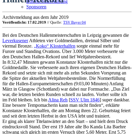
Datenschutzerklärung
Sponsoren
Archivmeldung aus dem Jahr 2019
Veröffentlicht: 17.02.2019
// Quelle:
TSV Bayer 04
Bei den Deutschen Hallenmeisterschaften in Leipzig gewannen die
Leverkusener
Athleten vier Goldmedaillen, dreimal Silber und
viermal Bronze.
„Koko“ Klosterhalfen
sorgte einmal mehr für
Furore und Standing Ovations. Über 3.000 Meter verbesserte sie
den Deutschen Hallen-Rekord und lief Weltjahresbestzeit.
In 8:32,47 Minuten gewann Konstanze Klosterhalfen nicht nur die
Goldmedaille. Sie verbesserte auch ihren eigenen Deutschen Hallen-
Rekord und setzte sich mit mehr als zehn Sekunden Vorsprung an
die Spitze der aktuellen Weltjahresbestenliste. Die Normerfüllung
für die Hallen-Europameisterschaften (9:03,00 Minuten) Anfang
März in Glasgow (Schottland) war dabei nur Formsache. „Das Ziel
war, die letzten beiden Runden schnell zu laufen. Vorher sollte ich
im Feld bleiben. Ich bin
Alina Reh
[
SSV Ulm 1846
] super dankbar.
Eine bessere Tempomacherin kann man nicht finden“, erklärte
Konstanze Klosterhalfen, die am Montag ihren 22. Geburtstag feiert
und seit dem letzten Herbst in den USA lebt und trainiert.
Er ging als klarer Titelanwärter an den Start – und hielt dem Druck
eindrucksvoll Stand. Der erst 19 Jahre alte Bo Kanda Lita Baehre
schwang sich gleich im ersten Versuch über 5,60 Meter. Erst 5,75