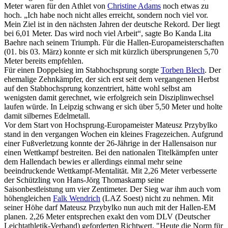
Meter waren für den Athlet von
Christine Adams
noch etwas zu
hoch. „Ich habe noch nicht alles erreicht, sondern noch viel vor.
Mein Ziel ist in den nächsten Jahren der deutsche Rekord. Der liegt
bei 6,01 Meter. Das wird noch viel Arbeit“, sagte Bo Kanda Lita
Baehre nach seinem Triumph. Für die Hallen-Europameisterschaften
(01. bis 03. März) konnte er sich mit kürzlich übersprungenen 5,70
Meter bereits empfehlen.
Für einen Doppelsieg im Stabhochsprung sorgte
Torben Blech
. Der
ehemalige Zehnkämpfer, der sich erst seit dem vergangenen Herbst
auf den Stabhochsprung konzentriert, hätte wohl selbst am
wenigsten damit gerechnet, wie erfolgreich sein Disziplinwechsel
laufen würde. In Leipzig schwang er sich über 5,50 Meter und holte
damit silbernes Edelmetall.
Vor dem Start von Hochsprung-Europameister Mateusz Przybylko
stand in den vergangen Wochen ein kleines Fragezeichen. Aufgrund
einer Fußverletzung konnte der 26-Jährige in der Hallensaison nur
einen Wettkampf bestreiten. Bei den nationalen Titelkämpfen unter
dem Hallendach bewies er allerdings einmal mehr seine
beeindruckende Wettkampf-Mentalität. Mit 2,26 Meter verbesserte
der Schützling von Hans-Jörg Thomaskamp seine
Saisonbestleistung um vier Zentimeter. Der Sieg war ihm auch vom
höhengleichen
Falk Wendrich
(LAZ Soest) nicht zu nehmen. Mit
seiner Höhe darf Mateusz Przybylko nun auch mit der Hallen-EM
planen. 2,26 Meter entsprechen exakt den vom DLV (Deutscher
Leichtathletik-Verband) geforderten Richtwert. "Heute die Norm für