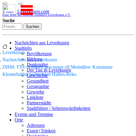
Leverkusen.com
Eine Seite der Internet Initiative Leverkusen e.V.
Suche
Suchen
Nachrichten aus Leverkusen
Stadtinfo
Leverkusen
Bevölkerung
Bildung
Nachrichten aus Leverkusen
Denkmäler
DHM: TSV-Athleten gewinnen elf Medaillen/ Konstanze
Der Tag in Leverkusen
Klosterhalfen pulverisiert Hallen-Reko
Geschichte
Gesundheit
Geographie
Gewerbe
Linkliste
Partnerstädte
Stadtführer / Sehenswürdigkeiten
Stadtplan
Events und Termine
Stadtteile
Orte
Sport
Adressen
Who is who
Essen+Trinken
Wohnen