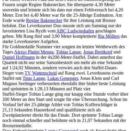
Frauen sorgte Regine Bakenecker. Sie überquerte 4,30 Meter
souverän und leistete sich bis dato nur einen Fehlversuch bei 4,20
Meter. Erst bei 4,40 Meter war für die 25-Jährige Endstation. Am
Ende wurde
Regine Bakenecker
für ihre Leistung mit Bronze
belohnt. Das Leverkusener Duo musste sich am Samstag nur der
favorisierten Lisa Ryzih vom
ABC Ludwigshafen
geschlagen
geben. Mit Rang fünf und 3,90 Meter komplettierte
Ria Möllers
das
starke Leverkusener Aufgebot.
Für Goldmedaille Nummer vier sorgten im letzten Wettbewerb des
Tages
Aleixo Platini Menga
,
Tobias Lange
,
Jonas Breitkopf
und
Daniel Hoffmann
in der 4x200-Meter-Staffel. Dabei unterbot das
Quartett nicht nur seine Saisonbestzeit um mehr als eine Sekunde
auf 1:24,92 Minuten, sondern verwies auch den Staffel-Dauer-
Sieger vom
TV Wattenscheid
auf Rang zwei. Leverkusens zweite
Staffel mit
Timo Lange
,
Lukas Genenger
, Jonas Klein und Carl
Magnus Seelinger verbesserten ebenfalls ihre bisher beste Leistung
und sprinteten in 1:28,13 Minuten auf Platz vier.
Staffel-Sieger Tobias Lange ging nur knapp eine Stunde vorher über
200 Meter an den Start und sorgte für eine Überraschung. Schon im
Vorlauf lief der 25-jährige Athlet von Tobias Kofferschläger in
21,13 Sekunden Hausrekord und qualifizierte sich als
Zweitplatzierter direkt für das Finale. Dort sprintete Tobias Lange
noch einmal schneller und belohnte sich in 21,07 Sekunden mit der
Bronzemedaille.
Dass Siebenkämpferin
Louisa Grauvogel
auch als Spezialistin über