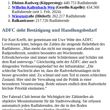
Dhünn-Radweg (Küppersteg):
440.753 Radfahrende
Wilhelm-Kaltenbach-Weg
(Gezelin-Kapelle):
434.560
Radfahrende (seit 1. Feb. 2024)
Wiesenstr
aße (Hitdorf):
262.217 Radfahrende
Balkantrasse:
217.726 Radfahrende
ADFC sieht Bestätigung und Handlungsbedarf
Für Kurt Krefft, der gemeinsam mit Uwe Witte den ADFC
Leverkusen leitet, belegen die Zahlen die steigende Beliebtheit des
Radfahrens: „Man merkt das nicht nur morgens und abends zur
Radpendlerzeit, sondern besonders am Wochenende.
Erfreulicherweise sind immer mehr Schülerinnen und Schüler mit
dem Rad unterwegs.“ Gleichzeitig sieht der ADFC aber auch
dringenden Verbesserungsbedarf bei der Infrastruktur: „Die
schlechte Nachricht aber ist, dass die Radverkehrsanlagen nicht
besser geworden sind. Zu schmal und zum Teil in einem schlechten
Zustand. Hier sind die Verwaltung und die Politik in einer
besonderen Verantwortung. Beide müssen endlich dem Radverkehr
höchste Priorität einräumen.“
Der Fahrrad-Club betont die Wichtigkeit der Zählstellen als
objektive Messinstrumente für die Stadtverwaltung. Sie erfassen
automatisch jeden Radfahrenden, der die in den Boden
eingelassenen Induktionsschleifen überfährt.