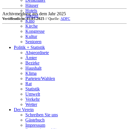
Denkmäler
Häuser
Hotels
Archivmeldung aus dem Jahr 2025
Jugend
Veröffentlicht: 03.05.2025
// Quelle:
ADFC
Kino
Kirche
Kongresse
Kultur
Senioren
Stadtführer
Politik + Statistik
Straßen
Abgeordnete
Ämter
Bezirke
Haushalt
Klima
Parteien/Wahlen
Rat
Statistik
Umwelt
Verkehr
Wetter
Der Verein
Schreiben Sie uns
Gästebuch
Impressum