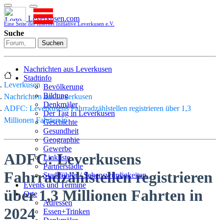
Leverkusen.com
Eine Seite der Internet Initiative Leverkusen e.V.
Suche
Suchen
Nachrichten aus Leverkusen
Stadtinfo
Leverkusen
Bevölkerung
Bildung
Nachrichten aus Leverkusen
Denkmäler
ADFC: Leverkusens Fahrradzählstellen registrieren über 1,3
Der Tag in Leverkusen
Millionen Fahrten in
Geschichte
Gesundheit
Geographie
Gewerbe
ADFC: Leverkusens
Linkliste
Partnerstädte
Fahrradzählstellen registrieren
Stadtführer / Sehenswürdigkeiten
Stadtplan
Events und Termine
über 1,3 Millionen Fahrten in
Stadtteile
Orte
Sport
Adressen
2024
Who is who
Essen+Trinken
Wohnen