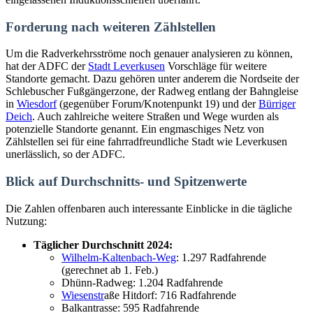
Forderung nach weiteren Zählstellen
Um die Radverkehrsströme noch genauer analysieren zu können,
hat der ADFC der
Stadt Leverkusen
Vorschläge für weitere
Standorte gemacht. Dazu gehören unter anderem die Nordseite der
Schlebuscher Fußgängerzone, der Radweg entlang der Bahngleise
in
Wiesdorf
(gegenüber Forum/Knotenpunkt 19) und der
Bürriger
Deich
. Auch zahlreiche weitere Straßen und Wege wurden als
potenzielle Standorte genannt. Ein engmaschiges Netz von
Zählstellen sei für eine fahrradfreundliche Stadt wie Leverkusen
unerlässlich, so der ADFC.
Blick auf Durchschnitts- und Spitzenwerte
Die Zahlen offenbaren auch interessante Einblicke in die tägliche
Nutzung:
Täglicher Durchschnitt 2024:
Wilhelm-Kaltenbach-Weg
: 1.297 Radfahrende
(gerechnet ab 1. Feb.)
Dhünn-Radweg: 1.204 Radfahrende
Wiesenstr
aße Hitdorf: 716 Radfahrende
Balkantrasse: 595 Radfahrende