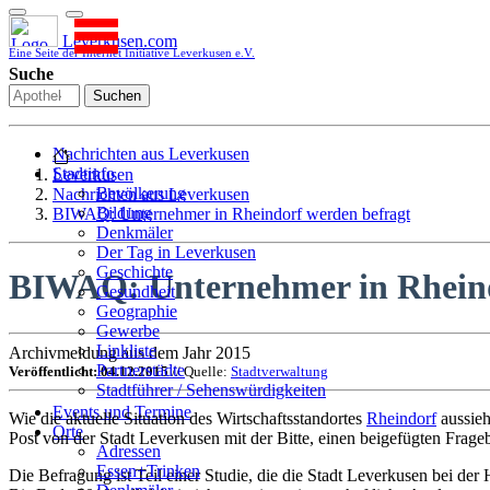
Leverkusen.com
Eine Seite der Internet Initiative Leverkusen e.V.
Suche
Suchen
Nachrichten aus Leverkusen
Stadtinfo
Leverkusen
Bevölkerung
Nachrichten aus Leverkusen
Bildung
BIWAQ: Unternehmer in Rheindorf werden befragt
Denkmäler
Der Tag in Leverkusen
Geschichte
BIWAQ: Unternehmer in Rheind
Gesundheit
Geographie
Gewerbe
Linkliste
Archivmeldung aus dem Jahr 2015
Partnerstädte
Veröffentlicht: 04.12.2015
// Quelle:
Stadtverwaltung
Stadtführer / Sehenswürdigkeiten
Stadtplan
Events und Termine
Wie die aktuelle Situation des Wirtschaftsstandortes
Rheindorf
aussieh
Stadtteile
Orte
Post von der Stadt Leverkusen mit der Bitte, einen beigefügten Frag
Sport
Adressen
Who is who
Essen+Trinken
Die Befragung ist Teil einer Studie, die die Stadt Leverkusen bei de
Wohnen