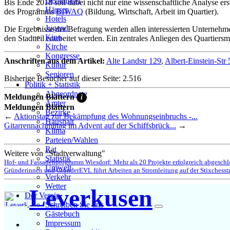
Denkmäler
Bis Ende 2018 soll dabei nicht nur eine wissenschaftliche Analyse 
Häuser
des Programms
BIWAQ
(Bildung, Wirtschaft, Arbeit im Quartier).
Hotels
Jugend
Die Ergebnisse der Befragung werden allen interessierten Unternehm
Kino
den Stadtteil erarbeitet werden. Ein zentrales Anliegen des Quartie
Kirche
Kongresse
Anschriften aus dem Artikel:
Alte Landstr 129
,
Albert-Einstein-Str 
Kultur
Senioren
Bisherige Besucher auf dieser Seite: 2.516
Stadtführer
Politik + Statistik
Straßen
Abgeordnete
Meldungen Blättern
i
Ämter
Meldungen Blättern
Bezirke
←
Aktionstag zur Bekämpfung des Wohnungseinbruchs -...
Haushalt
Gitarrennachmittag im Advent auf der Schiffsbrück...
→
Klima
Parteien/Wahlen
Rat
Weitere von "Stadtverwaltung"
Statistik
Hof- und Fassadenprogramm Wiesdorf: Mehr als 20 Projekte erfolgreich abgeschl
Umwelt
Gründerinnen und Gründer
EVL führt Arbeiten an Stromleitung auf der Stixchesst
Verkehr
Wetter
Leverkusen
Der Verein
Schreiben Sie uns
Gästebuch
Impressum