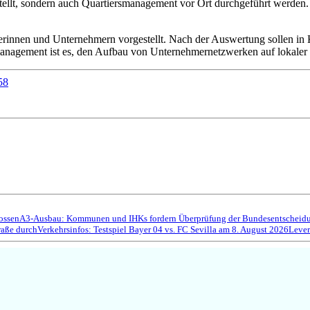
erstellt, sondern auch Quartiersmanagement vor Ort durchgeführt werde
erinnen und Unternehmern vorgestellt. Nach der Auswertung sollen in
rsmanagement ist es, den Aufbau von Unternehmernetzwerken auf lokaler
58
ossen
A3-Ausbau: Kommunen und IHKs fordern Überprüfung der Bundesentscheidun
raße durch
Verkehrsinfos: Testspiel Bayer 04 vs. FC Sevilla am 8. August 2026
Lever