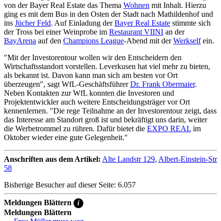
von der Bayer Real Estate das Thema
Wohnen
mit Inhalt. Hierzu
ging es mit dem Bus in den Osten der Stadt nach Mathildenhof und
ins
Jücher Feld
. Auf Einladung der
Bayer Real Estate
stimmte sich
der Tross bei einer Weinprobe im
Restaurant VIINI
an der
BayArena
auf den
Champions League
-Abend mit der
Werkself
ein.
"Mit der Investorentour wollen wir den Entscheidern den
Wirtschaftsstandort vorstellen. Leverkusen hat viel mehr zu bieten,
als bekannt ist. Davon kann man sich am besten vor Ort
überzeugen", sagt WfL-Geschäftsführer
Dr. Frank Obermaier
.
Neben Kontakten zur WfL konnten die Investoren und
Projektentwickler auch weitere Entscheidungsträger vor Ort
kennenlernen. "Die rege Teilnahme an der Investorentour zeigt, dass
das Interesse am Standort groß ist und bekräftigt uns darin, weiter
die Werbetrommel zu rühren. Dafür bietet die
EXPO REAL
im
Oktober wieder eine gute Gelegenheit."
Anschriften aus dem Artikel:
Alte Landstr 129
,
Albert-Einstein-Str
58
Bisherige Besucher auf dieser Seite: 6.057
Meldungen Blättern
i
Meldungen Blättern