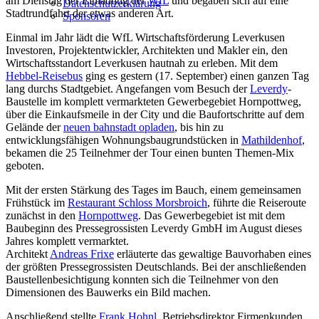
am Dienstag der Einladung der
WfL
und begaben sich auf eine
Datenschutzerklärung
Stadtrundfahrt der etwas anderen Art.
Sponsoren
Einmal im Jahr lädt die WfL Wirtschaftsförderung Leverkusen
Investoren, Projektentwickler, Architekten und Makler ein, den
Wirtschaftsstandort Leverkusen hautnah zu erleben. Mit dem
Hebbel-Reisebus
ging es gestern (17. September) einen ganzen Tag
lang durchs Stadtgebiet. Angefangen vom Besuch der
Leverdy
-
Baustelle im komplett vermarkteten Gewerbegebiet Hornpottweg,
über die Einkaufsmeile in der City und die Baufortschritte auf dem
Gelände der
neuen bahnstadt opladen
, bis hin zu
entwicklungsfähigen Wohnungsbaugrundstücken in
Mathildenhof
,
bekamen die 25 Teilnehmer der Tour einen bunten Themen-Mix
geboten.
Mit der ersten Stärkung des Tages im Bauch, einem gemeinsamen
Frühstück im
Restaurant Schloss Morsbroich
, führte die Reiseroute
zunächst in den
Hornpottweg
. Das Gewerbegebiet ist mit dem
Baubeginn des Pressegrossisten Leverdy GmbH im August dieses
Jahres komplett vermarktet.
Architekt
Andreas Frixe
erläuterte das gewaltige Bauvorhaben eines
der größten Pressegrossisten Deutschlands. Bei der anschließenden
Baustellenbesichtigung konnten sich die Teilnehmer von den
Dimensionen des Bauwerks ein Bild machen.
Anschließend stellte
Frank Hohnl
, Betriebsdirektor Firmenkunden