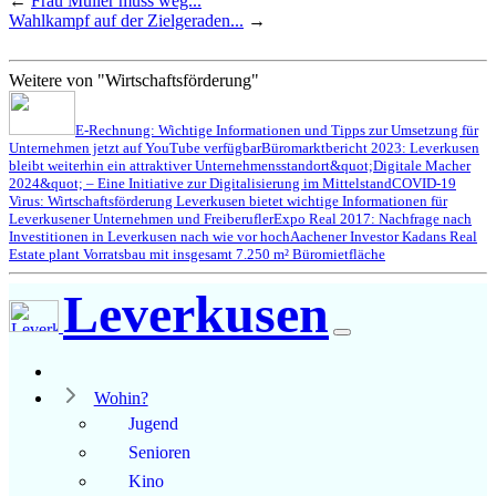
←
Frau Müller muss weg...
Wahlkampf auf der Zielgeraden...
→
Weitere von "Wirtschaftsförderung"
E-Rechnung: Wichtige Informationen und Tipps zur Umsetzung für
Unternehmen jetzt auf YouTube verfügbar
Büromarktbericht 2023: Leverkusen
bleibt weiterhin ein attraktiver Unternehmensstandort
&quot;Digitale Macher
2024&quot; – Eine Initiative zur Digitalisierung im Mittelstand
COVID-19
Virus: Wirtschaftsförderung Leverkusen bietet wichtige Informationen für
Leverkusener Unternehmen und Freiberufler
Expo Real 2017: Nachfrage nach
Investitionen in Leverkusen nach wie vor hoch
Aachener Investor Kadans Real
Estate plant Vorratsbau mit insgesamt 7.250 m² Büromietfläche
Leverkusen
Wohin?
Jugend
Senioren
Kino