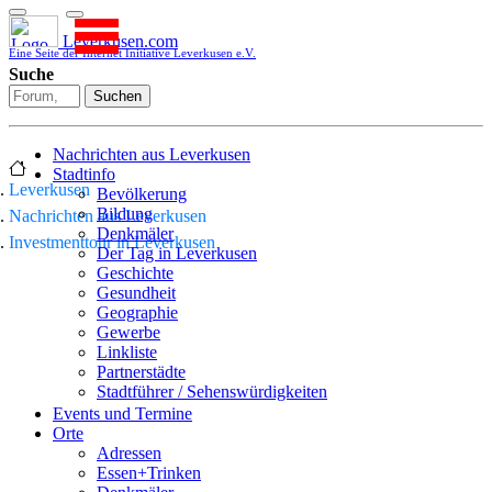
Leverkusen.com
Eine Seite der Internet Initiative Leverkusen e.V.
Suche
Suchen
Nachrichten aus Leverkusen
Stadtinfo
Leverkusen
Bevölkerung
Bildung
Nachrichten aus Leverkusen
Denkmäler
Investmenttour in Leverkusen
Der Tag in Leverkusen
Geschichte
Gesundheit
Geographie
Gewerbe
Linkliste
Partnerstädte
Stadtführer / Sehenswürdigkeiten
Stadtplan
Events und Termine
Stadtteile
Orte
Sport
Adressen
Who is who
Essen+Trinken
Wohnen