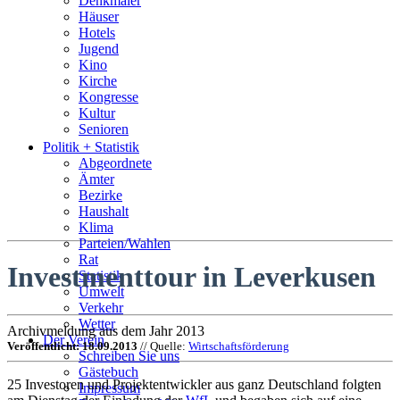
Denkmäler
Häuser
Hotels
Jugend
Kino
Kirche
Kongresse
Kultur
Senioren
Stadtführer
Politik + Statistik
Straßen
Abgeordnete
Ämter
Bezirke
Haushalt
Klima
Parteien/Wahlen
Rat
Investmenttour in Leverkusen
Statistik
Umwelt
Verkehr
Wetter
Archivmeldung aus dem Jahr 2013
Der Verein
Veröffentlicht: 18.09.2013
// Quelle:
Wirtschaftsförderung
Schreiben Sie uns
Gästebuch
25 Investoren und Projektentwickler aus ganz Deutschland folgten
Impressum