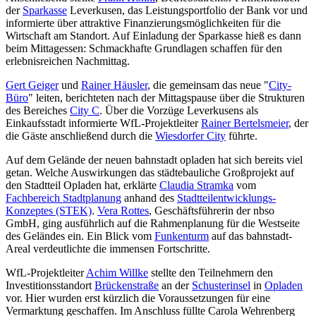
der
Sparkasse
Leverkusen, das Leistungsportfolio der Bank vor und
informierte über attraktive Finanzierungsmöglichkeiten für die
Wirtschaft am Standort. Auf Einladung der Sparkasse hieß es dann
beim Mittagessen: Schmackhafte Grundlagen schaffen für den
erlebnisreichen Nachmittag.
Gert Geiger
und
Rainer Häusler
, die gemeinsam das neue "
City-
Büro
" leiten, berichteten nach der Mittagspause über die Strukturen
des Bereiches
City C
. Über die Vorzüge Leverkusens als
Einkaufsstadt informierte WfL-Projektleiter
Rainer Bertelsmeier
, der
die Gäste anschließend durch die
Wiesdorfer City
führte.
Auf dem Gelände der neuen bahnstadt opladen hat sich bereits viel
getan. Welche Auswirkungen das städtebauliche Großprojekt auf
den Stadtteil Opladen hat, erklärte
Claudia Stramka
vom
Fachbereich Stadtplanung
anhand des
Stadtteilentwicklungs-
Konzeptes (STEK)
.
Vera Rottes
, Geschäftsführerin der nbso
GmbH, ging ausführlich auf die Rahmenplanung für die Westseite
des Geländes ein. Ein Blick vom
Funkenturm
auf das bahnstadt-
Areal verdeutlichte die immensen Fortschritte.
WfL-Projektleiter
Achim Willke
stellte den Teilnehmern den
Investitionsstandort
Brückenstraße
an der
Schusterinsel
in
Opladen
vor. Hier wurden erst kürzlich die Voraussetzungen für eine
Vermarktung geschaffen. Im Anschluss füllte Carola Wehrenberg