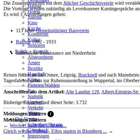
Denkmäler
Die Zusammenarbeit mit dem
Jülicher Geschichtsverein
wird verstärk
Häuser
Die Vorträge werden zukünftig als Leverkusener Kamingespräche an 
Hotels
Es wird 3 Ausstellungen geben:
Jugend
Kino
Kirche
113 Jahre
Gemeinnütziger Bauverein
Kongresse
Kultur
Ratibor
1992 - 1933
Senioren
Stadtführer
Politik + Statistik
Italienische Renaissance am Niederrhein
Straßen
Abgeordnete
Ämter
Bezirke
Haushalt
Reisen finden an die Ostsee, Leipzig,
Bracknell
und nach Mannheim s
Klima
Tagesfahrten gehen zur Rubensausstellung in Wuppertal, ins Oberb
Parteien/Wahlen
Rat
Anschriften aus dem Artikel:
Alte Landstr 129
,
Albert-Einstein-Str
Statistik
Umwelt
Bisherige Besucher auf dieser Seite: 3.732
Verkehr
Wetter
Meldungen Blättern
i
Der Verein
Meldungen Blättern
Schreiben Sie uns
←
Wechsel nach fast 6 Jahren...
Gästebuch
Gleich wieder Vollgas - Elfen starten in Blomberg ...
→
Impressum