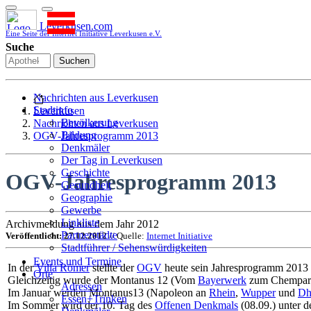
Leverkusen.com
Eine Seite der Internet Initiative Leverkusen e.V.
Suche
Suchen
Nachrichten aus Leverkusen
Stadtinfo
Leverkusen
Bevölkerung
Nachrichten aus Leverkusen
Bildung
OGV-Jahresprogramm 2013
Denkmäler
Der Tag in Leverkusen
Geschichte
OGV-Jahresprogramm 2013
Gesundheit
Geographie
Gewerbe
Linkliste
Archivmeldung aus dem Jahr 2012
Partnerstädte
Veröffentlicht: 27.12.2012
// Quelle:
Internet Initiative
Stadtführer / Sehenswürdigkeiten
Stadtplan
Events und Termine
In der
Villa Römer
stellte der
OGV
heute sein Jahresprogramm 2013 
Stadtteile
Orte
Gleichzeitig wurde der Montanus 12 (Vom
Bayerwerk
zum Chempark) 
Sport
Adressen
Im Januar werden Montanus13 (Napoleon an
Rhein
,
Wupper
und
Dh
Who is who
Essen+Trinken
Im Sommer wird der 10. Tag des
Offenen Denkmals
(08.09.) unter
Wohnen