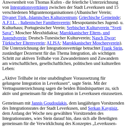
Anwesenheit von Thomas Kufen - die feierliche Unterzeichnung
von
Integrationsverträgen
zwischen der Stadt Leverkusen und 15
verschiedenen Migrantenorganisationen (Albanischer Verein;
Diyanet Türk.-Islamisches Kulturzentrum
;
Griechische Gemeinde
;
A.F.I.L. - Italienischer Familienverein
; Mesopotamisches Jugend- u.
Kulturhaus; Portugiesischer Verein;
Serbischer Kulturverein “Sveti
Sava”
; Moschee Mesxhidiaksa;
Marokkanischer Eltern- und
Jugendverein
; Deutsch-Tunesischer Kulturverein;
Nasch Dwor
;
Türkischer Elternverein
;
ALISA
;
Marokkanischer Moscheeverein
).
Die Unterzeichnung der Integrationsverträge betrachtet
Frank Stein
,
zuständiger Dezernent für das Thema Integration, als wichtigen
Schritt zur aktiven Teilhabe von Zuwanderinnen und Zuwandern
am wirtschaftlichen, gesellschaftlichen, politischen und kulturellen
Leben:
„Aktive Teilhabe ist eine unabdingbare Voraussetzung für
gelungene Integration in Leverkusen“, sagte Stein. Mit der
Vertragsunterzeichnung sagen die beiden Bündnispartner zu, sich
aktiv und gemeinsam für die Integration in Leverkusen einzusetzen.
Gemeinsam mit
Jannis Goudoulakis
, dem langjährigen Vorsitzenden
des Integrationsrates der Stadt Leverkusen, und
Serkan Kaygisiz
,
dem Anfang der Woche neu gewählten Vorsitzenden des
Integrationsrates, wies Stein darauf hin, dass sich alle Beteiligten
gemeinsam für die Verwirklichung des Konzeptes „Leverkusen-