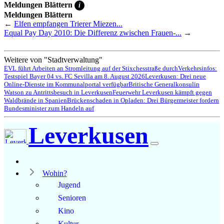
Meldungen Blättern
i
Meldungen Blättern
←
Elfen empfangen Trierer Miezen...
Equal Pay Day 2010: Die Differenz zwischen Frauen-...
→
Weitere von "Stadtverwaltung"
EVL führt Arbeiten an Stromleitung auf der Stixchesstraße durch
Verkehrsinfos:
Testspiel Bayer 04 vs. FC Sevilla am 8. August 2026
Leverkusen: Drei neue
Online-Dienste im Kommunalportal verfügbar
Britische Generalkonsulin
Watson zu Antrittsbesuch in Leverkusen
Feuerwehr Leverkusen kämpft gegen
Waldbrände in Spanien
Brückenschaden in Opladen: Drei Bürgermeister fordern
Bundesminister zum Handeln auf
Leverkusen
Wohin?
Jugend
Senioren
Kino
Kultur