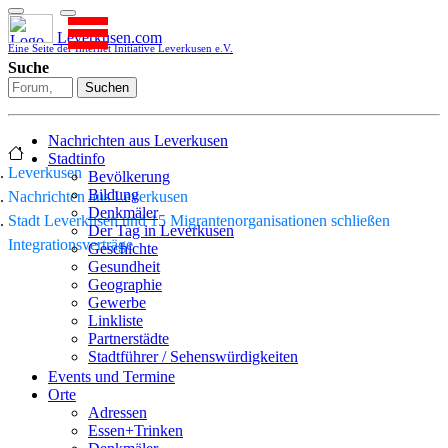
Leverkusen.com
Eine Seite der Internet Initiative Leverkusen e.V.
Suche
Suchen
Nachrichten aus Leverkusen
Stadtinfo
Leverkusen
Bevölkerung
Bildung
Nachrichten aus Leverkusen
Denkmäler
Stadt Leverkusen und 15 Migrantenorganisationen schließen
Der Tag in Leverkusen
Integrationsverträge
Geschichte
Gesundheit
Geographie
Gewerbe
Linkliste
Partnerstädte
Stadtführer / Sehenswürdigkeiten
Stadtplan
Events und Termine
Stadtteile
Orte
Sport
Adressen
Who is who
Essen+Trinken
Wohnen