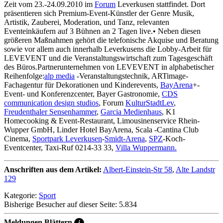
Zeit vom 23.-24.09.2010 im
Forum
Leverkusen stattfindet. Dort
präsentieren sich Premium-Event-Künstler der Genre Musik,
Artistik, Zauberei, Moderation, und Tanz, relevanten
Eventeinkäufern auf 3 Bühnen an 2 Tagen live.• Neben diesen
größeren Maßnahmen gehört die telefonische Akquise und Beratung
sowie vor allem auch innerhalb Leverkusens die Lobby-Arbeit für
LEVEVENT und die Veranstaltungswirtschaft zum Tagesgeschäft
des Büros.Partnerunternehmen von LEVEVENT in alphabetischer
Reihenfolge:
alp media
-Veranstaltungstechnik, ARTimage-
Fachagentur für Dekorationen und Kinderevents,
BayArena
+-
Event- und Konferenzcenter, Bayer Gastronomie,
CDS
communication design studios
, Forum
KulturStadtLev
,
Freudenthaler Sensenhammer
,
Garcia Medienhaus
, K1
Homecooking & Event-Restaurant, Limousinenservice Rhein-
Wupper GmbH, Linder Hotel BayArena, Scala -Cantina Club
Cinema,
Sportpark Leverkusen
-
Smidt-Arena
,
SPZ
-Koch-
Eventcenter, Taxi-Ruf 0214-33 33,
Villa Wuppermann.
Anschriften aus dem Artikel:
Albert-Einstein-Str 58
,
Alte Landstr
129
Kategorie:
Sport
Bisherige Besucher auf dieser Seite: 5.834
Meldungen Blättern
i