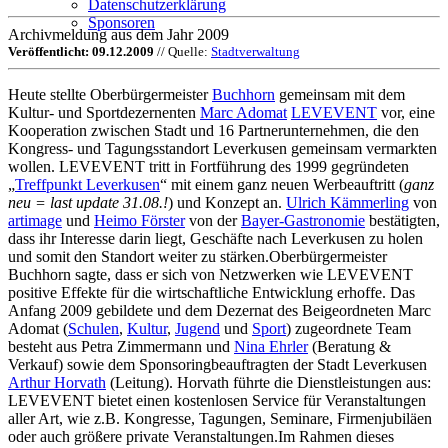
Datenschutzerklärung
Sponsoren
Archivmeldung aus dem Jahr 2009
Veröffentlicht: 09.12.2009
// Quelle:
Stadtverwaltung
Heute stellte Oberbürgermeister
Buchhorn
gemeinsam mit dem
Kultur- und Sportdezernenten
Marc Adomat
LEVEVENT
vor, eine
Kooperation zwischen Stadt und 16 Partnerunternehmen, die den
Kongress- und Tagungsstandort Leverkusen gemeinsam vermarkten
wollen. LEVEVENT tritt in Fortführung des 1999 gegründeten
„
Treffpunkt Leverkusen
“ mit einem ganz neuen Werbeauftritt (
ganz
neu = last update 31.08.!
) und Konzept an.
Ulrich Kämmerling
von
artimage
und
Heimo Förster
von der
Bayer-Gastronomie
bestätigten,
dass ihr Interesse darin liegt, Geschäfte nach Leverkusen zu holen
und somit den Standort weiter zu stärken.Oberbürgermeister
Buchhorn sagte, dass er sich von Netzwerken wie LEVEVENT
positive Effekte für die wirtschaftliche Entwicklung erhoffe. Das
Anfang 2009 gebildete und dem Dezernat des Beigeordneten Marc
Adomat (
Schulen
,
Kultur
,
Jugend
und
Sport
) zugeordnete Team
besteht aus Petra Zimmermann und
Nina Ehrler
(Beratung &
Verkauf) sowie dem Sponsoringbeauftragten der Stadt Leverkusen
Arthur Horvath
(Leitung). Horvath führte die Dienstleistungen aus:
LEVEVENT bietet einen kostenlosen Service für Veranstaltungen
aller Art, wie z.B. Kongresse, Tagungen, Seminare, Firmenjubiläen
oder auch größere private Veranstaltungen.Im Rahmen dieses