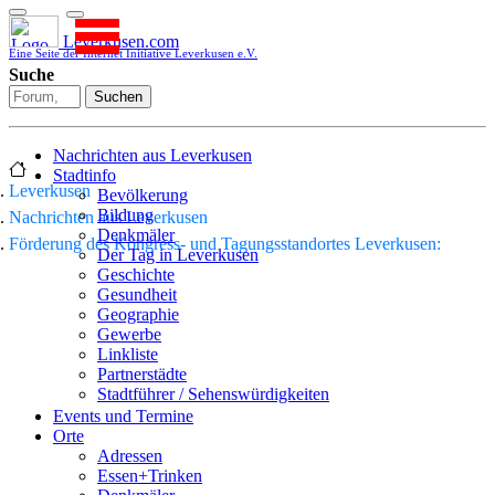
Leverkusen.com
Eine Seite der Internet Initiative Leverkusen e.V.
Suche
Suchen
Nachrichten aus Leverkusen
Stadtinfo
Leverkusen
Bevölkerung
Bildung
Nachrichten aus Leverkusen
Denkmäler
Förderung des Kongress- und Tagungsstandortes Leverkusen:
Der Tag in Leverkusen
Geschichte
Gesundheit
Geographie
Gewerbe
Linkliste
Partnerstädte
Stadtführer / Sehenswürdigkeiten
Stadtplan
Events und Termine
Stadtteile
Orte
Sport
Adressen
Who is who
Essen+Trinken
Wohnen