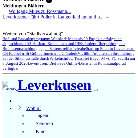
Meldungen Blättern
←
Wolfgang Mues zu Rossmann...
Leverkusener fährt Poller in Langenfeld um und b...
→
Weitere von "Stadtverwaltung"
Hof- und Fassadenprogramm Wiesdorf: Mehr als 20 Projekte erfolgreich
abgeschlossen
A3-Ausbau: Kommunen und IHKs fordern Überprüfung der
Bundesentscheidung gegen Seitenstreifenfreigabe
Start-up Pitch in Leverkusen:
OB Hebbel trifft Gründerinnen und Gründer
EVL führt Arbeiten an Stromleitung
auf der Stixchesstraße durch
Verkehrsinfos: Testspiel Bayer 04 vs. FC Sevilla am
8. August 2026
Leverkusen: Drei neue Online-Dienste im Kommunalportal
verfügbar
Leverkusen
Wohin?
Jugend
Senioren
Kino