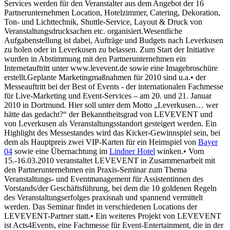
Services werden für den Veranstalter aus dem Angebot der 16
Partnerunternehmen Location, Hotelzimmer, Catering, Dekoration,
Ton- und Lichttechnik, Shuttle-Service, Layout & Druck von
Veranstaltungsdrucksachen etc. organisiert.Wesentliche
Aufgabenstellung ist dabei, Aufträge und Budgets nach Leverkusen
zu holen oder in Leverkusen zu belassen. Zum Start der Initiative
wurden in Abstimmung mit den Partnerunternehmen ein
Internetauftritt unter www.levevent.de sowie eine Imagebroschüre
erstellt.Geplante Marketingmaßnahmen für 2010 sind u.a.• der
Messeauftritt bei der Best of Events - der internationalen Fachmesse
für Live-Marketing und Event-Services – am 20. und 21. Januar
2010 in Dortmund. Hier soll unter dem Motto „Leverkusen… wer
hätte das gedacht?“ der Bekanntheitsgrad von LEVEVENT und
von Leverkusen als Veranstaltungsstandort gesteigert werden. Ein
Highlight des Messestandes wird das Kicker-Gewinnspiel sein, bei
dem als Hauptpreis zwei VIP-Karten für ein Heimspiel von
Bayer
04
sowie eine Übernachtung im
Lindner Hotel
winken.• Vom
15.-16.03.2010 veranstaltet LEVEVENT in Zusammenarbeit mit
den Partnerunternehmen ein Praxis-Seminar zum Thema
Veranstaltungs- und Eventmanagement für Assistentinnen des
Vorstands/der Geschäftsführung, bei dem die 10 goldenen Regeln
des Veranstaltungserfolges praxisnah und spannend vermittelt
werden. Das Seminar findet in verschiedenen Locations der
LEVEVENT-Partner statt.• Ein weiteres Projekt von LEVEVENT
ist Acts4Events, eine Fachmesse für Event-Entertainment, die in der